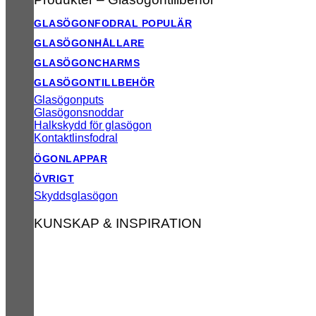
GLASÖGONFODRAL
GLASÖGONHÅLLARE
GLASÖGONCHARMS
GLASÖGONTILLBEHÖR
Glasögonputs
Glasögonsnoddar
Halkskydd för glasögon
Kontaktlinsfodral
ÖGONLAPPAR
ÖVRIGT
Skyddsglasögon
KUNSKAP & INSPIRATION