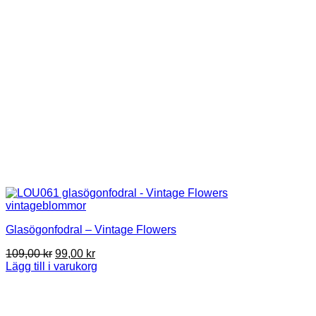
Glasögonfodral – Vintage Flowers
Det
Det
109,00
kr
99,00
kr
ursprungliga
nuvarande
Lägg till i varukorg
priset
priset
var:
är:
109,00 kr.
99,00 kr.