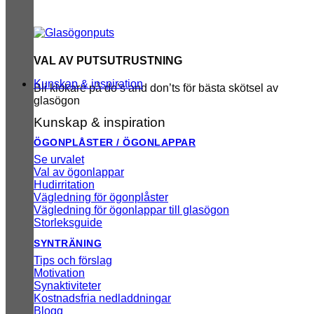
VAL AV PUTSUTRUSTNING
Kunskap & inspiration
Bli klokare på do’s and don’ts för bästa skötsel av
glasögon
Kunskap & inspiration
ÖGONPLÅSTER / ÖGONLAPPAR
Se urvalet
Val av ögonlappar
Hudirritation
Vägledning för ögonplåster
Vägledning för ögonlappar till glasögon
Storleksguide
SYNTRÄNING
Tips och förslag
Motivation
Synaktiviteter
Kostnadsfria nedladdningar
Blogg