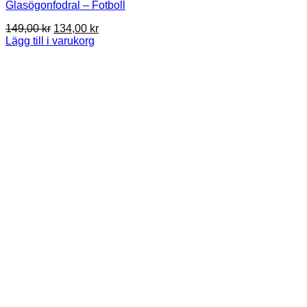
Glasögonfodral – Fotboll
Det
Det
149,00
kr
134,00
kr
ursprungliga
nuvarande
Lägg till i varukorg
priset
priset
var:
är:
149,00 kr.
134,00 kr.