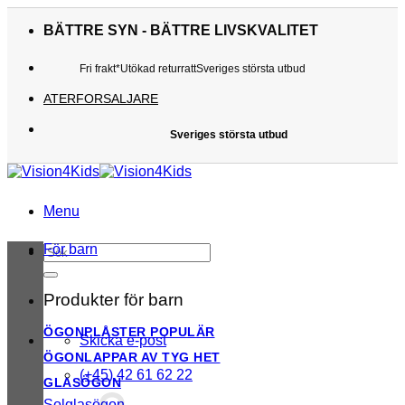
Skip
to
BÄTTRE SYN - BÄTTRE LIVSKVALITET
content
Fri frakt*
Utökad returratt
Sveriges största utbud
Utökad returratt
ATERFORSALJARE
Sveriges största utbud
Menu
För barn
Sök
efter:
Produkter för barn
ÖGONPLÅSTER
Skicka e-post
ÖGONLAPPAR AV TYG
(+45) 42 61 62 22
GLASÖGON
Solglasögon