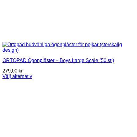
ORTOPAD Ögonplåster – Boys Large Scale (50 st.)
279,00
kr
Välj alternativ
Den
här
produkten
har
flera
varianter.
De
olika
alternativen
kan
väljas