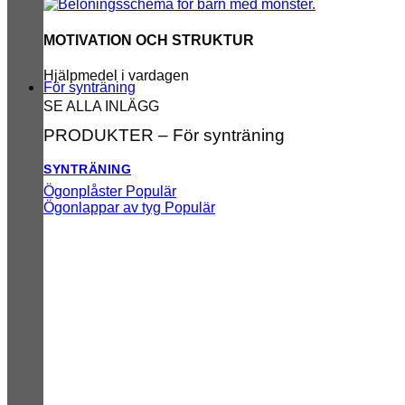
MOTIVATION OCH STRUKTUR
Hjälpmedel i vardagen
För synträning
SE ALLA INLÄGG
PRODUKTER – För synträning
SYNTRÄNING
Ögonplåster
Ögonlappar av tyg