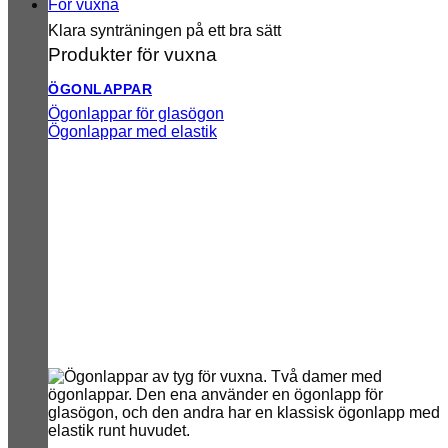
För vuxna
Klara synträningen på ett bra sätt
Produkter för vuxna
ÖGONLAPPAR
Ögonlappar för glasögon
Ögonlappar med elastik