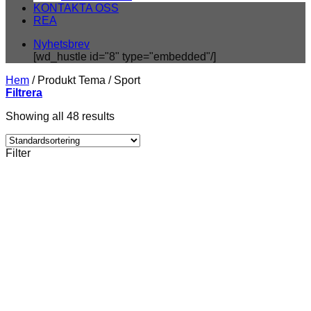
KONTAKTA OSS
REA
Nyhetsbrev
[wd_hustle id="8" type="embedded"/]
Hem
/
Produkt Tema
/
Sport
Filtrera
Showing all 48 results
Filter