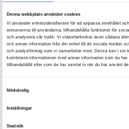
De
olika
Denna webbplats använder cookies
alternativen
kan
Vi använder enhetsidentifierare för att anpassa innehållet oc
väljas
annonserna till användarna, tillhandahålla funktioner för soci
på
produktsidan
och analysera vår trafik. Vi vidarebefordrar även sådana ident
och annan information från din enhet till de sociala medier o
och analysföretag som vi samarbetar med. Dessa kan i sin t
kombinera informationen med annan information som du har
tillhandahållit eller som de har samlat in när du har använt de
Samtyckesval
Nödvändig
Glasögoncharms – Action Collection
Inställningar
140,00
kr
Lägg till i varukorg
Statistik