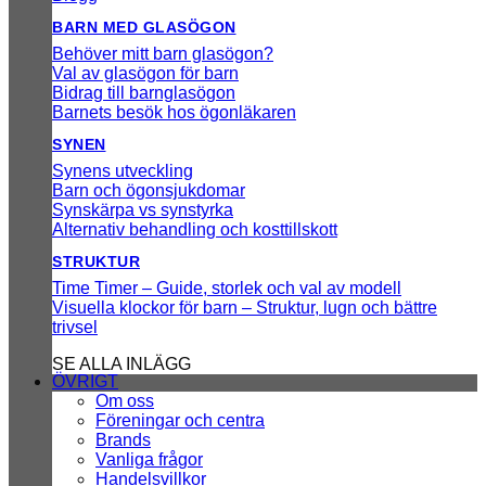
BARN MED GLASÖGON
Behöver mitt barn glasögon?
Val av glasögon för barn
Bidrag till barnglasögon
Barnets besök hos ögonläkaren
SYNEN
Synens utveckling
Barn och ögonsjukdomar
Synskärpa vs synstyrka
Alternativ behandling och kosttillskott
STRUKTUR
Time Timer – Guide, storlek och val av modell
Visuella klockor för barn – Struktur, lugn och bättre
trivsel
SE ALLA INLÄGG
ÖVRIGT
Om oss
Föreningar och centra
Brands
Vanliga frågor
Handelsvillkor