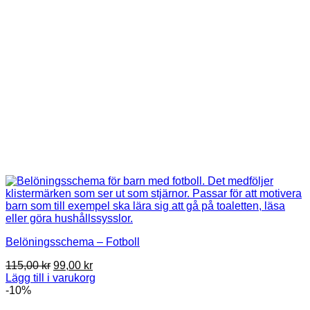
Belöningsschema – Fotboll
Det
Det
115,00
kr
99,00
kr
ursprungliga
nuvarande
Lägg till i varukorg
priset
priset
-10%
var:
är: