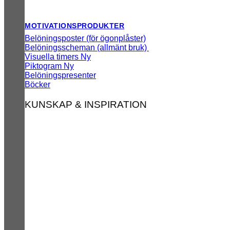
MOTIVATIONSPRODUKTER
Belöningsposter (för ögonplåster)
Belöningsscheman (allmänt bruk)
Visuella timers
Piktogram
Belöningspresenter
Böcker
KUNSKAP & INSPIRATION