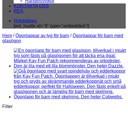
Handelsvillkor
KONTAKTA OSS
REA
Nyhetsbrev
[wd_hustle id="8" type="embedded"/]
Hem
/
Ögonlappar av tyg för barn
/
Ögonlappar för barn med
glasögon
Filter