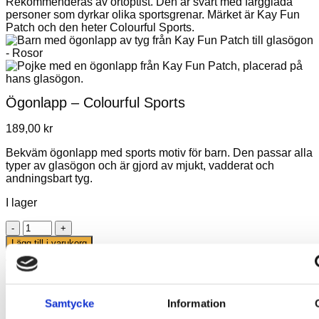
Ögonlapp – Colourful Sports
189,00
kr
Bekväm ögonlapp med sports motiv för barn. Den passar alla
typer av glasögon och är gjord av mjukt, vadderat och
andningsbart tyg.
I lager
Ögonlapp
–
Lägg till i varukorg
Colourful
Artikelnr:
KF-BR-K-0015
Kategori:
Ögonlappar för barn med
Sports
glasögon
mängd
Beskrivning
Samtycke
Information
Ytterligare information