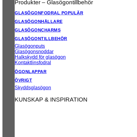
Produkter – Glasögontillbehör
GLASÖGONFODRAL
GLASÖGONHÅLLARE
GLASÖGONCHARMS
GLASÖGONTILLBEHÖR
Glasögonputs
Glasögonsnoddar
Halkskydd för glasögon
Kontaktlinsfodral
ÖGONLAPPAR
ÖVRIGT
Skyddsglasögon
KUNSKAP & INSPIRATION