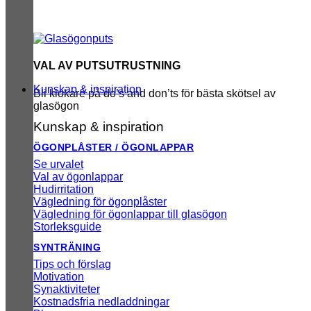
VAL AV PUTSUTRUSTNING
Kunskap & inspiration
Bli klokare på do’s and don’ts för bästa skötsel av
glasögon
Kunskap & inspiration
ÖGONPLÅSTER / ÖGONLAPPAR
Se urvalet
Val av ögonlappar
Hudirritation
Vägledning för ögonplåster
Vägledning för ögonlappar till glasögon
Storleksguide
SYNTRÄNING
Tips och förslag
Motivation
Synaktiviteter
Kostnadsfria nedladdningar