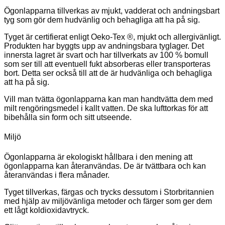
Ögonlapparna tillverkas av mjukt, vadderat och andningsbart
tyg som gör dem hudvänlig och behagliga att ha på sig.
Tyget är certifierat enligt Oeko-Tex ®, mjukt och allergivänligt.
Produkten har byggts upp av andningsbara tyglager. Det
innersta lagret är svart och har tillverkats av 100 % bomull
som ser till att eventuell fukt absorberas eller transporteras
bort. Detta ser också till att de är hudvänliga och behagliga
att ha på sig.
Vill man tvätta ögonlapparna kan man handtvätta dem med
milt rengöringsmedel i kallt vatten. De ska lufttorkas för att
bibehålla sin form och sitt utseende.
Miljö
Ögonlapparna är ekologiskt hållbara i den mening att
ögonlapparna kan återanvändas. De är tvättbara och kan
återanvändas i flera månader.
Tyget tillverkas, färgas och trycks dessutom i Storbritannien
med hjälp av miljövänliga metoder och färger som ger dem
ett lågt koldioxidavtryck.