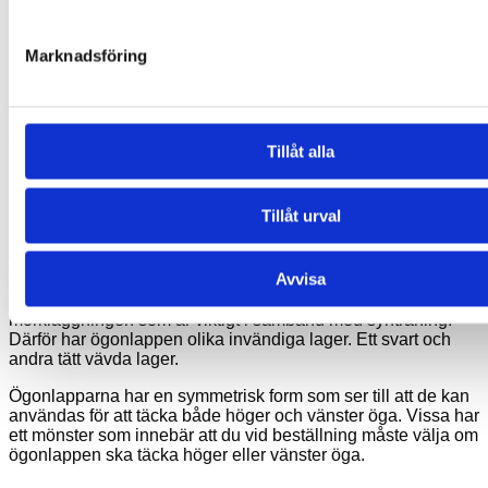
Ögonlappen kan användas som ett alternativ eller
komplement till ögonplåster om man periodvis upplever ett
Marknadsföring
behov av att ta en paus från ögonplåster på grund av
exempelvis irriterad hud.
Får endast användas efter avtal med ortoptist eller
ögonläkare.
Tillåt alla
Formen
Tillåt urval
Ögonlappen består av ett ovalt tygstycke som placeras på
insidan av glasögonen. Den snäpper igen, täcker glaset och
följer glasögonskalmen. Den placeras på insidan av
Avvisa
glasögonen för att säkra en tät anslutning runt huden och
därmed undvika att ljus kommer in från sidorna. Det är just
mörkläggningen som är viktigt i samband med synträning.
Därför har ögonlappen olika invändiga lager. Ett svart och
andra tätt vävda lager.
Ögonlapparna har en symmetrisk form som ser till att de kan
användas för att täcka både höger och vänster öga. Vissa har
ett mönster som innebär att du vid beställning måste välja om
ögonlappen ska täcka höger eller vänster öga.