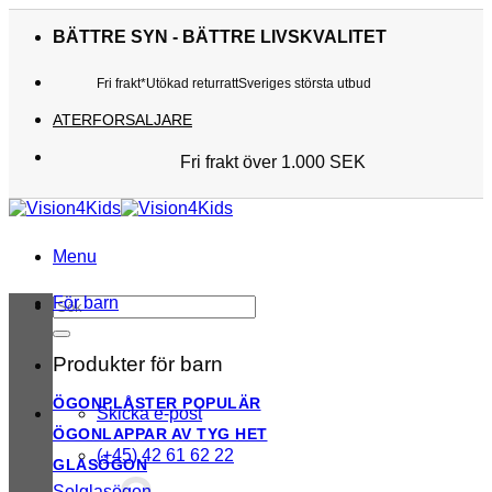
Skip
to
BÄTTRE SYN - BÄTTRE LIVSKVALITET
content
Fri frakt*
Utökad returratt
Sveriges största utbud
ATERFORSALJARE
Fri frakt över 1.000 SEK
Sveriges största utbud
Utökad returratt
Kunderna älskar oss
Menu
För barn
Sök
efter:
Produkter för barn
ÖGONPLÅSTER
Skicka e-post
ÖGONLAPPAR AV TYG
(+45) 42 61 62 22
GLASÖGON
Solglasögon