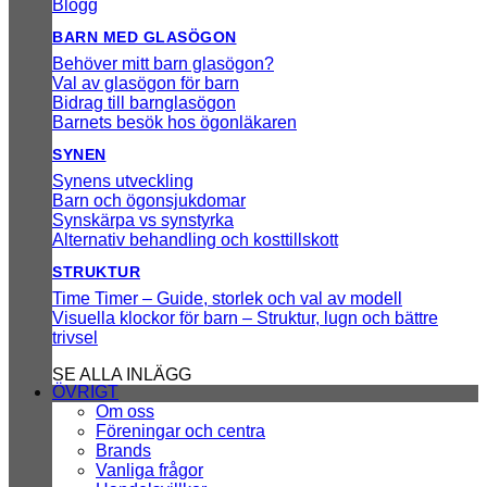
Blogg
BARN MED GLASÖGON
Behöver mitt barn glasögon?
Val av glasögon för barn
Bidrag till barnglasögon
Barnets besök hos ögonläkaren
SYNEN
Synens utveckling
Barn och ögonsjukdomar
Synskärpa vs synstyrka
Alternativ behandling och kosttillskott
STRUKTUR
Time Timer – Guide, storlek och val av modell
Visuella klockor för barn – Struktur, lugn och bättre
trivsel
SE ALLA INLÄGG
ÖVRIGT
Om oss
Föreningar och centra
Brands
Vanliga frågor