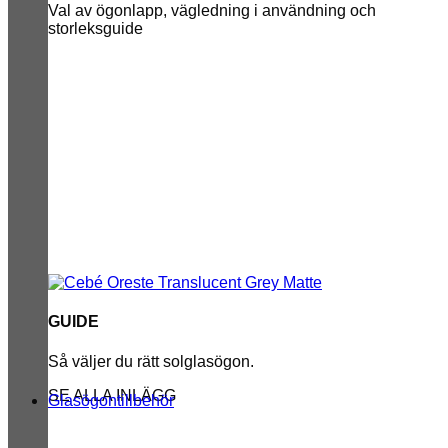
Val av ögonlapp, vägledning i användning och
storleksguide
GUIDE
Så väljer du rätt solglasögon.
SE ALLA INLÄGG
Glasögontillbehör