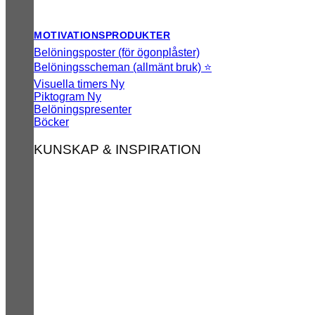
MOTIVATIONSPRODUKTER
Belöningsposter (för ögonplåster)
Belöningsscheman (allmänt bruk) ⭐
Visuella timers
Piktogram
Belöningspresenter
Böcker
KUNSKAP & INSPIRATION