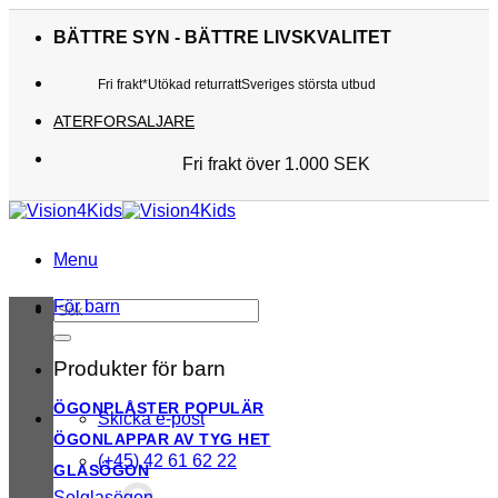
Skip
to
BÄTTRE SYN - BÄTTRE LIVSKVALITET
content
Fri frakt*
Utökad returratt
Sveriges största utbud
ATERFORSALJARE
Fri frakt över 1.000 SEK
Sveriges största utbud
Utökad returratt
Kunderna älskar oss
Menu
För barn
Sök
efter:
Produkter för barn
ÖGONPLÅSTER
Skicka e-post
ÖGONLAPPAR AV TYG
(+45) 42 61 62 22
GLASÖGON
Solglasögon