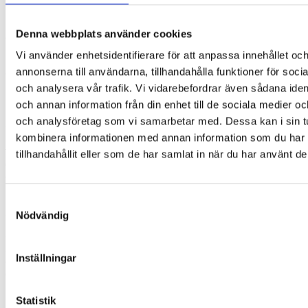
Ögonlappen kan användas som ett alternativ eller
komplement till ögonplåster om man periodvis upplever ett
behov av att ta en paus från ögonplåster på grund av
Denna webbplats använder cookies
exempelvis irriterad hud.
Vi använder enhetsidentifierare för att anpassa innehållet oc
Får endast användas efter avtal med ortoptist eller
annonserna till användarna, tillhandahålla funktioner för soci
ögonläkare.
och analysera vår trafik. Vi vidarebefordrar även sådana ident
Formen
och annan information från din enhet till de sociala medier o
och analysföretag som vi samarbetar med. Dessa kan i sin t
Ögonlappen består av ett ovalt tygstycke som placeras på
kombinera informationen med annan information som du har
insidan av glasögonen. Den snäpper igen, täcker glaset och
följer glasögonskalmen. Den placeras på insidan av
tillhandahållit eller som de har samlat in när du har använt de
glasögonen för att säkra en tät anslutning runt huden och
därmed undvika att ljus kommer in från sidorna. Det är just
mörkläggningen som är viktigt i samband med synträning.
Därför har ögonlappen olika invändiga lager. Ett svart och
Samtyckesval
andra tätt vävda lager.
Nödvändig
Ögonlapparna har en symmetrisk form som ser till att de kan
användas för att täcka både höger och vänster öga. Vissa har
Inställningar
ett mönster som innebär att du vid beställning måste välja om
ögonlappen ska täcka höger eller vänster öga.
Statistik
Instruktioner