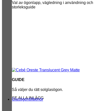
Val av ögonlapp, vägledning i användning och
storleksguide
GUIDE
Så väljer du rätt solglasögon.
SE ALLA INLÄGG
Glasögontillbehör