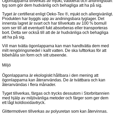
Ögonlapparna tillverkas av mjukt, vadderat och andningsbart
tyg som gör dem hudvänlig och behagliga att ha på sig.
Tyget är certifierat enligt Oeko-Tex ®, mjukt och allergivänligt.
Produkten har byggts upp av andningsbara tyglager. Det
innersta lagret är svart och har tillverkats av 100 % bomull
som ser till att eventuell fukt absorberas eller transporteras
bort. Detta ser också till att de är hudvänliga och behagliga
att ha på sig.
Vill man tvätta ögonlapparna kan man handtvätta dem med
milt rengöringsmedel i kallt vatten. De ska lufttorkas för att
bibehålla sin form och sitt utseende.
Miljö
Ögonlapparna är ekologiskt hållbara i den mening att
ögonlapparna kan återanvändas. De är tvättbara och kan
återanvändas i flera månader.
Tyget tillverkas, färgas och trycks dessutom i Storbritannien
med hjälp av miljövänliga metoder och färger som ger dem
ett lågt koldioxidavtryck.
Glittermotiven tillverkas av polyuretan som kan återvinnas.