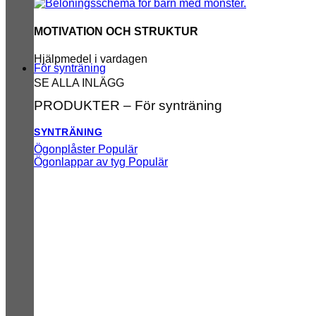
MOTIVATION OCH STRUKTUR
Hjälpmedel i vardagen
För synträning
SE ALLA INLÄGG
PRODUKTER – För synträning
SYNTRÄNING
Ögonplåster
Ögonlappar av tyg