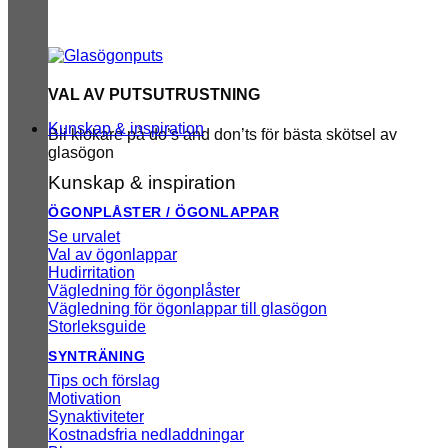
VAL AV PUTSUTRUSTNING
Kunskap & inspiration
Bli klokare på do’s and don’ts för bästa skötsel av
glasögon
Kunskap & inspiration
ÖGONPLÅSTER / ÖGONLAPPAR
Se urvalet
Val av ögonlappar
Hudirritation
Vägledning för ögonplåster
Vägledning för ögonlappar till glasögon
Storleksguide
SYNTRÄNING
Tips och förslag
Motivation
Synaktiviteter
Kostnadsfria nedladdningar