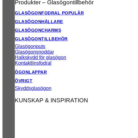
Produkter – Glasögontillbehör
GLASÖGONFODRAL
GLASÖGONHÅLLARE
GLASÖGONCHARMS
GLASÖGONTILLBEHÖR
Glasögonputs
Glasögonsnoddar
Halkskydd för glasögon
Kontaktlinsfodral
ÖGONLAPPAR
ÖVRIGT
Skyddsglasögon
KUNSKAP & INSPIRATION