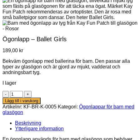
Ögonlapp – Ballet Girls
189,00
kr
Bekväm ögonlapp med ballerina för barn. Den passar alla
typer av glasögon och är gjord av mjukt, vadderat och
andningsbart tyg.
I lager
Ögonlapp
–
Lägg till i varukorg
Ballet
Artikelnr:
KF-BR-K-0005
Kategori:
Ögonlappar för barn med
Girls
glasögon
mängd
Beskrivning
Ytterligare information
En ögonlapp används för barn med glasögon som behöver