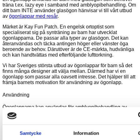
träna t.ex. lazy eye i samband med amblyopibehandling. Om
ditt barn INTE använder glasögon hänvisar vi till vårt utbud
av
ögonlappar med resår
.
Märket är Kay Fun Patch. En engelsk ortoptist som
specialiserat sig på synträning av barn har utvecklat
ögonlapparna. De passar alla typer av glasögon. Det kan
återanvändas och täcka antingen höger eller vänster öga
beroende av behov. Därutöver är de CE-märkta, hudvänliga
och kan handtvättas med efterföljande lufttorkning.
Vi har Sveriges största utbud av ögonlappar för barn så det
finns många designer att välja mellan. Därmed har vi en
ögonlapp som passar alla oavsett intresse. Det hjälper till att
främja barnets motivation för användning av ögonlapp.
Användning
Ögonlapparna kan användas för amblyopibehandling av
barn som bär glasögon. De placeras på insidan av
glasögonen. Detta har fördelen att glasögonen hjälper till att
hålla ögonlappen i rätt läge och minimerar risken för att ljus
ska tränga in via sidorna när ögonlappen sitter mot huden.
Samtycke
Information