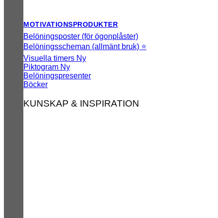
MOTIVATIONSPRODUKTER
Belöningsposter (för ögonplåster)
Belöningsscheman (allmänt bruk) ⭐
Visuella timers
Piktogram
Belöningspresenter
Böcker
KUNSKAP & INSPIRATION