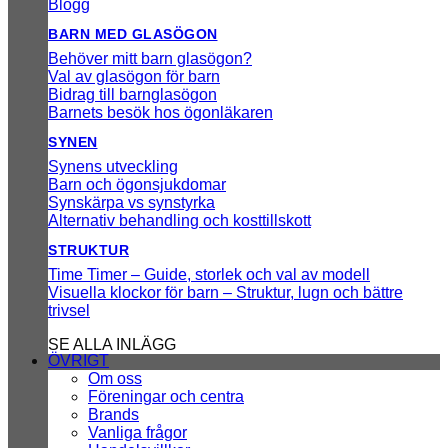
Blogg
BARN MED GLASÖGON
Behöver mitt barn glasögon?
Val av glasögon för barn
Bidrag till barnglasögon
Barnets besök hos ögonläkaren
SYNEN
Synens utveckling
Barn och ögonsjukdomar
Synskärpa vs synstyrka
Alternativ behandling och kosttillskott
STRUKTUR
Time Timer – Guide, storlek och val av modell
Visuella klockor för barn – Struktur, lugn och bättre
trivsel
SE ALLA INLÄGG
ÖVRIGT
Om oss
Föreningar och centra
Brands
Vanliga frågor