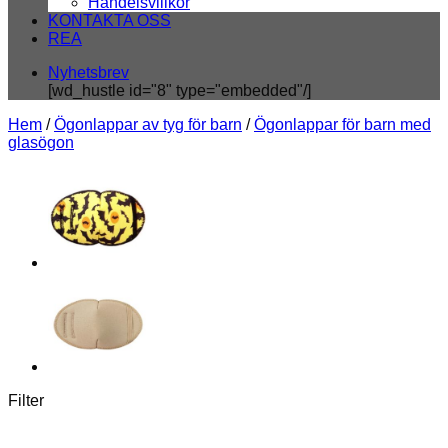
Handelsvillkor
KONTAKTA OSS
REA
Nyhetsbrev
[wd_hustle id="8" type="embedded"/]
Hem
/
Ögonlappar av tyg för barn
/
Ögonlappar för barn med
glasögon
Filter