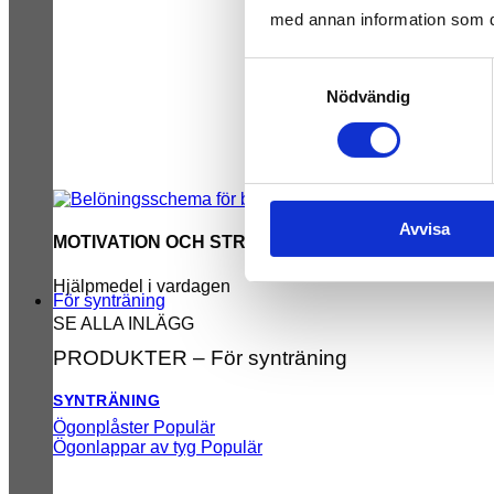
med annan information som du 
Samtyckesval
Nödvändig
Avvisa
MOTIVATION OCH STRUKTUR
Hjälpmedel i vardagen
För synträning
SE ALLA INLÄGG
PRODUKTER – För synträning
SYNTRÄNING
Ögonplåster
Ögonlappar av tyg