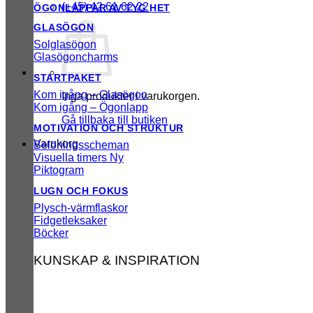
(+45) 42 61 62 22
ÖGONLAPPAR AV TYG
GLASÖGON
Solglasögon
Glasögoncharms
STARTPAKET
Kom igång – Glasögon
Inga produkter i varukorgen.
Kom igång – Ögonlapp
Gå tillbaka till butiken
MOTIVATION OCH STRUKTUR
Varukorg
Belöningsscheman
Visuella timers
Piktogram
LUGN OCH FOKUS
Plysch-värmflaskor
Fidgetleksaker
Böcker
KUNSKAP & INSPIRATION