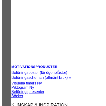
MOTIVATIONSPRODUKTER
Belöningsposter (för ögonplåster)
Belöningsscheman (allmänt bruk) ⭐
Visuella timers
Piktogram
Belöningspresenter
Böcker
KUNSKAP & INSPIRATION