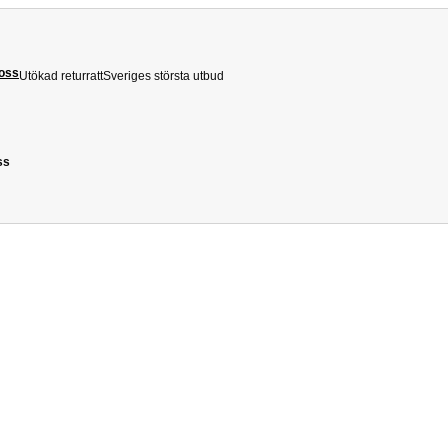
 oss
Utökad returratt
Sveriges största utbud
ss