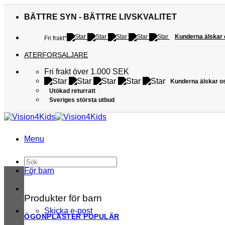
Skip
to
BÄTTRE SYN - BÄTTRE LIVSKVALITET
content
Kunderna älskar
Fri frakt*
ATERFORSALJARE
Fri frakt över 1.000 SEK
Kunderna älskar o
Utökad returratt
Sveriges största utbud
Menu
Sök
efter:
För barn
Produkter för barn
Skicka e-post
ÖGONPLÅSTER