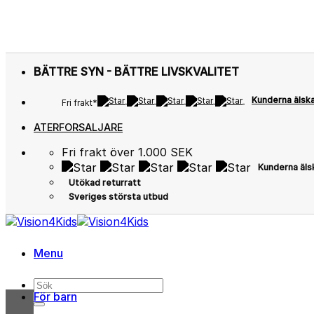
Skip
BÄTTRE SYN - BÄTTRE LIVSKVALITET
to
content
Kunderna älsk
Fri frakt*
ATERFORSALJARE
Fri frakt över 1.000 SEK
Kunderna äls
Utökad returratt
Sveriges största utbud
Menu
Sök
För barn
efter: