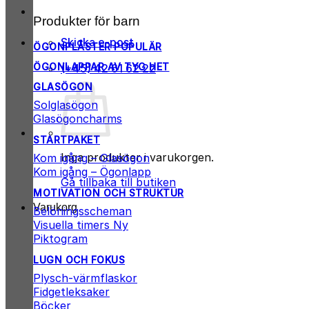
Produkter för barn
Skicka e-post
ÖGONPLÅSTER
ÖGONLAPPAR AV TYG
(+45) 42 61 62 22
GLASÖGON
Solglasögon
Glasögoncharms
STARTPAKET
Inga produkter i varukorgen.
Kom igång – Glasögon
Kom igång – Ögonlapp
Gå tillbaka till butiken
MOTIVATION OCH STRUKTUR
Varukorg
Belöningsscheman
Visuella timers
Piktogram
LUGN OCH FOKUS
Plysch-värmflaskor
Fidgetleksaker
Böcker