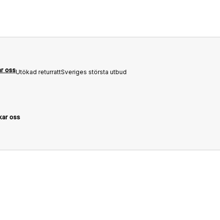
ar oss
Utökad returratt
Sveriges största utbud
kar oss