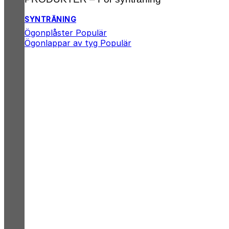
SYNTRÄNING
Ögonplåster
Ögonlappar av tyg