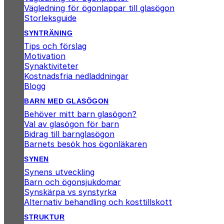
Vägledning för ögonlappar till glasögon
Storleksguide
SYNTRÄNING
Tips och förslag
Motivation
Synaktiviteter
Kostnadsfria nedladdningar
Blogg
BARN MED GLASÖGON
Behöver mitt barn glasögon?
Val av glasögon för barn
Bidrag till barnglasögon
Barnets besök hos ögonläkaren
SYNEN
Synens utveckling
Barn och ögonsjukdomar
Synskärpa vs synstyrka
Alternativ behandling och kosttillskott
STRUKTUR