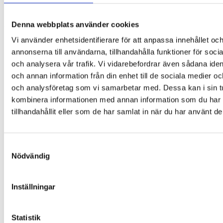
Denna glasögonhållare är idealisk för dig som vill
kombinera funktion med humoristisk och charmig
Denna webbplats använder cookies
design – och samtidigt se till att dina glasögon alltid
ligger där du kan hitta dem. En perfekt presentidé för
Vi använder enhetsidentifierare för att anpassa innehållet oc
både tennisspelare och sportens fans.
annonserna till användarna, tillhandahålla funktioner för soci
och analysera vår trafik. Vi vidarebefordrar även sådana ident
200 g
Vikt
och annan information från din enhet till de sociala medier o
Du kanske också gillar …
och analysföretag som vi samarbetar med. Dessa kan i sin t
kombinera informationen med annan information som du har
tillhandahållit eller som de har samlat in när du har använt de
Samtyckesval
Nödvändig
Inställningar
Statistik