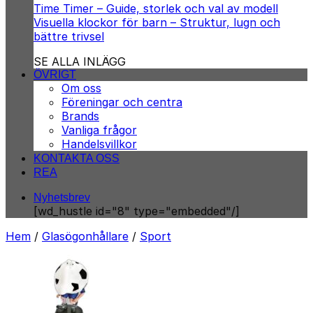
Time Timer – Guide, storlek och val av modell
Visuella klockor för barn – Struktur, lugn och
bättre trivsel
SE ALLA INLÄGG
ÖVRIGT
Om oss
Föreningar och centra
Brands
Vanliga frågor
Handelsvillkor
KONTAKTA OSS
REA
Nyhetsbrev
[wd_hustle id="8" type="embedded"/]
Hem
/
Glasögonhållare
/
Sport