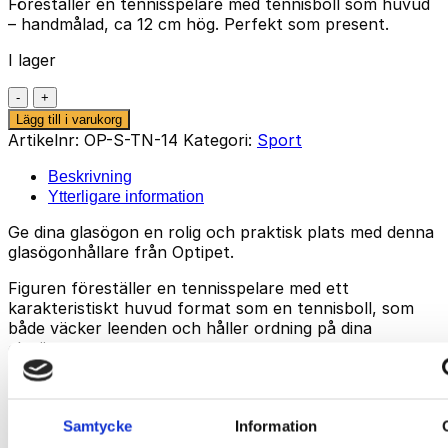
Föreställer en tennisspelare med tennisboll som huvud
– handmålad, ca 12 cm hög. Perfekt som present.
I lager
Glasögonhållare
–
Lägg till i varukorg
Tennis
Artikelnr:
OP-S-TN-14
Kategori:
Sport
mängd
Beskrivning
Ytterligare information
Ge dina glasögon en rolig och praktisk plats med denna
glasögonhållare från Optipet.
Figuren föreställer en tennisspelare med ett
karakteristiskt huvud format som en tennisboll, som
både väcker leenden och håller ordning på dina
glasögon.
Den är tillverkad i polyresin, handmålad och har en höjd
på cirka 12 cm. Perfekt både som dekoration och
praktisk förvaring.
Samtycke
Information