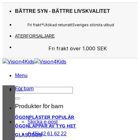
Skip
to
BÄTTRE SYN - BÄTTRE LIVSKVALITET
content
Fri frakt*
Utökad returratt
Sveriges största utbud
ATERFORSALJARE
Fri frakt över 1.000 SEK
Sveriges största utbud
Utökad returratt
Kunderna älskar oss
Menu
För barn
Sök
efter:
Produkter för barn
ÖGONPLÅSTER
Skicka e-post
ÖGONLAPPAR AV TYG
(+45) 42 61 62 22
GLASÖGON