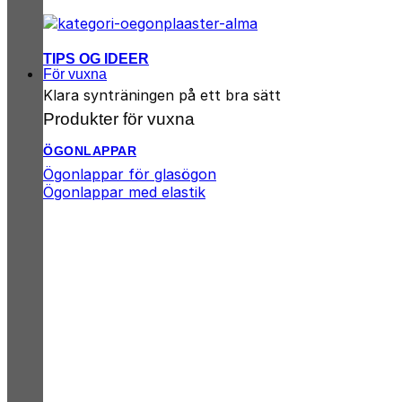
TIPS OG IDEER
För vuxna
Klara synträningen på ett bra sätt
Produkter för vuxna
ÖGONLAPPAR
Ögonlappar för glasögon
Ögonlappar med elastik