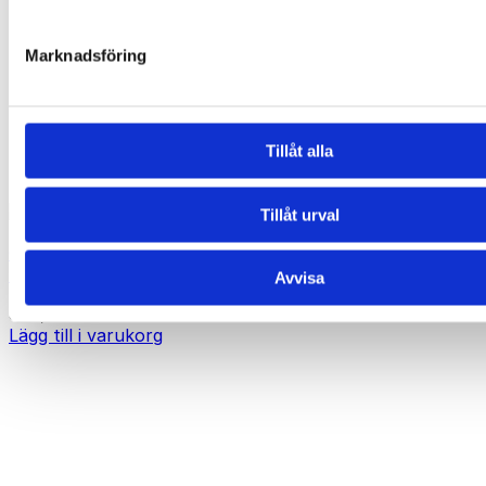
Marknadsföring
Tillåt alla
Tillåt urval
ORTOPAD MIX: 100 st. ögonplåster + en
belöningsposter
Avvisa
599,00
kr
Lägg till i varukorg