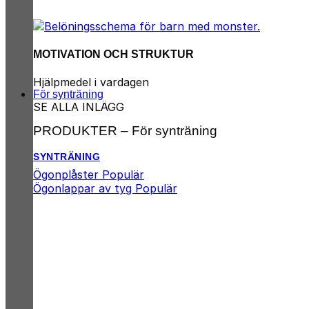
MOTIVATION OCH STRUKTUR
Hjälpmedel i vardagen
För synträning
SE ALLA INLÄGG
PRODUKTER – För synträning
SYNTRÄNING
Ögonplåster
Ögonlappar av tyg