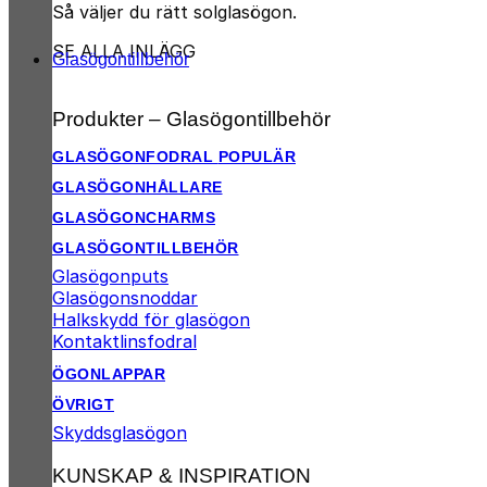
Så väljer du rätt solglasögon.
SE ALLA INLÄGG
Glasögontillbehör
Produkter – Glasögontillbehör
GLASÖGONFODRAL
GLASÖGONHÅLLARE
GLASÖGONCHARMS
GLASÖGONTILLBEHÖR
Glasögonputs
Glasögonsnoddar
Halkskydd för glasögon
Kontaktlinsfodral
ÖGONLAPPAR
ÖVRIGT
Skyddsglasögon
KUNSKAP & INSPIRATION