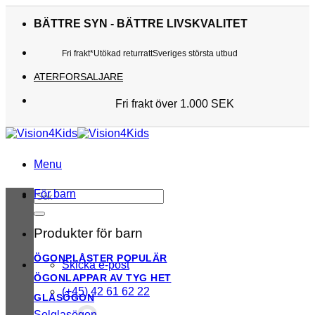
Skip
to
BÄTTRE SYN - BÄTTRE LIVSKVALITET
content
Fri frakt*
Utökad returratt
Sveriges största utbud
ATERFORSALJARE
Fri frakt över 1.000 SEK
Sveriges största utbud
Utökad returratt
Kunderna älskar oss
Menu
För barn
Sök
efter:
Produkter för barn
ÖGONPLÅSTER
Skicka e-post
ÖGONLAPPAR AV TYG
(+45) 42 61 62 22
GLASÖGON
Solglasögon