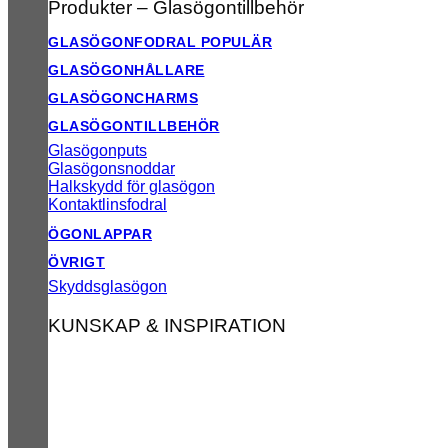
Produkter – Glasögontillbehör
GLASÖGONFODRAL
GLASÖGONHÅLLARE
GLASÖGONCHARMS
GLASÖGONTILLBEHÖR
Glasögonputs
Glasögonsnoddar
Halkskydd för glasögon
Kontaktlinsfodral
ÖGONLAPPAR
ÖVRIGT
Skyddsglasögon
KUNSKAP & INSPIRATION