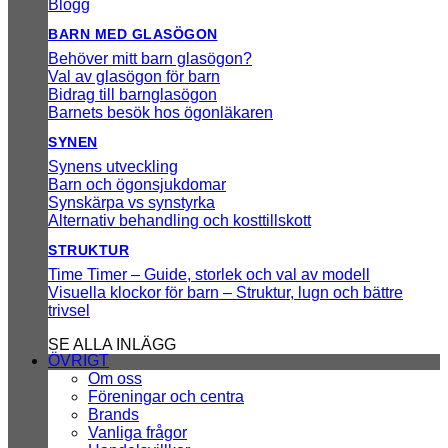
Blogg
BARN MED GLASÖGON
Behöver mitt barn glasögon?
Val av glasögon för barn
Bidrag till barnglasögon
Barnets besök hos ögonläkaren
SYNEN
Synens utveckling
Barn och ögonsjukdomar
Synskärpa vs synstyrka
Alternativ behandling och kosttillskott
STRUKTUR
Time Timer – Guide, storlek och val av modell
Visuella klockor för barn – Struktur, lugn och bättre
trivsel
SE ALLA INLÄGG
ÖVRIGT
Om oss
Föreningar och centra
Brands
Vanliga frågor