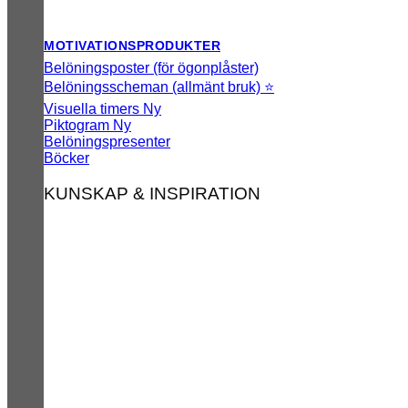
MOTIVATIONSPRODUKTER
Belöningsposter (för ögonplåster)
Belöningsscheman (allmänt bruk) ⭐
Visuella timers
Piktogram
Belöningspresenter
Böcker
KUNSKAP & INSPIRATION