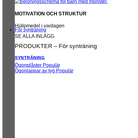
MOTIVATION OCH STRUKTUR
Hjälpmedel i vardagen
För synträning
SE ALLA INLÄGG
PRODUKTER – För synträning
SYNTRÄNING
Ögonplåster
Ögonlappar av tyg