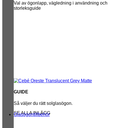
Val av ögonlapp, vägledning i användning och
storleksguide
GUIDE
Så väljer du rätt solglasögon.
SE ALLA INLÄGG
Glasögontillbehör