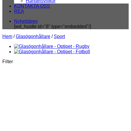
Handelsvillkor
KONTAKTA OSS
REA
Nyhetsbrev
[wd_hustle id="8" type="embedded"/]
Hem
/
Glasögonhållare
/
Sport
Filter