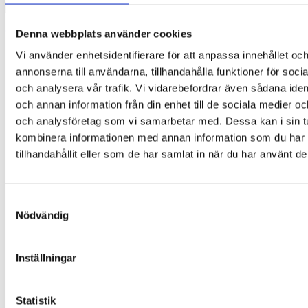
Glasögonhållare – Groda (Yoga)
Denna webbplats använder cookies
169,00
kr
Vi använder enhetsidentifierare för att anpassa innehållet oc
Lägg till i varukorg
annonserna till användarna, tillhandahålla funktioner för soci
och analysera vår trafik. Vi vidarebefordrar även sådana ident
och annan information från din enhet till de sociala medier o
och analysföretag som vi samarbetar med. Dessa kan i sin t
kombinera informationen med annan information som du har
tillhandahållit eller som de har samlat in när du har använt de
Samtyckesval
Nödvändig
Inställningar
Statistik