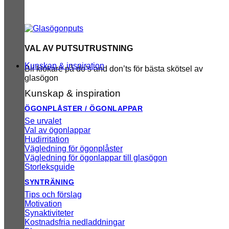
VAL AV PUTSUTRUSTNING
Kunskap & inspiration
Bli klokare på do’s and don’ts för bästa skötsel av
glasögon
Kunskap & inspiration
ÖGONPLÅSTER / ÖGONLAPPAR
Se urvalet
Val av ögonlappar
Hudirritation
Vägledning för ögonplåster
Vägledning för ögonlappar till glasögon
Storleksguide
SYNTRÄNING
Tips och förslag
Motivation
Synaktiviteter
Kostnadsfria nedladdningar