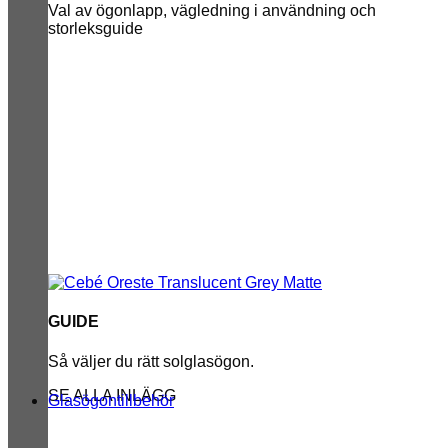
Val av ögonlapp, vägledning i användning och
storleksguide
GUIDE
Så väljer du rätt solglasögon.
SE ALLA INLÄGG
Glasögontillbehör