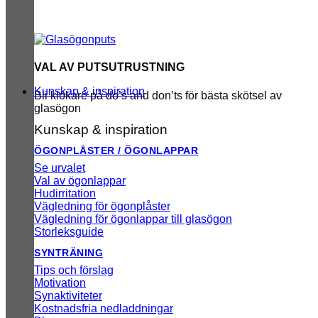
VAL AV PUTSUTRUSTNING
Kunskap & inspiration
Bli klokare på do’s and don’ts för bästa skötsel av
glasögon
Kunskap & inspiration
ÖGONPLÅSTER / ÖGONLAPPAR
Se urvalet
Val av ögonlappar
Hudirritation
Vägledning för ögonplåster
Vägledning för ögonlappar till glasögon
Storleksguide
SYNTRÄNING
Tips och förslag
Motivation
Synaktiviteter
Kostnadsfria nedladdningar