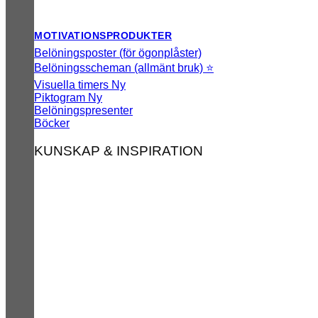
MOTIVATIONSPRODUKTER
Belöningsposter (för ögonplåster)
Belöningsscheman (allmänt bruk) ⭐
Visuella timers
Piktogram
Belöningspresenter
Böcker
KUNSKAP & INSPIRATION