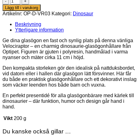
Glasögonhållare
–
Lägg till i varukorg
Velociraptor
Artikelnr:
OP-D-VR03
Kategori:
Dinosaur
mängd
Beskrivning
Ytterligare information
Ge dina glasögon en fast och synlig plats på denna vänliga
Velociraptor – en charmig dinosaurie-glasögonhållare från
Optipet. Figuren är gjuten i polyresin, handmålad i varma
nyanser och mäter cirka 11 cm i höjd.
Den kompakta storleken gör den idealisk på nattduksbordet,
vid datorn eller i hallen där glasögon lätt försvinner. Här får
du både en praktisk glasögonhållare och ett dekorativt inslag
som väcker leenden hos både barn och vuxna.
En perfekt presentidé för alla glasögonbärare med kärlek till
dinosaurier – där funktion, humor och design går hand i
hand.
Vikt
200 g
Du kanske också gillar …