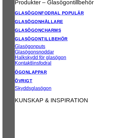
Produkter – Glasögontillbehör
GLASÖGONFODRAL
GLASÖGONHÅLLARE
GLASÖGONCHARMS
GLASÖGONTILLBEHÖR
Glasögonputs
Glasögonsnoddar
Halkskydd för glasögon
Kontaktlinsfodral
ÖGONLAPPAR
ÖVRIGT
Skyddsglasögon
KUNSKAP & INSPIRATION