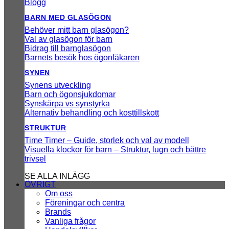
Blogg
BARN MED GLASÖGON
Behöver mitt barn glasögon?
Val av glasögon för barn
Bidrag till barnglasögon
Barnets besök hos ögonläkaren
SYNEN
Synens utveckling
Barn och ögonsjukdomar
Synskärpa vs synstyrka
Alternativ behandling och kosttillskott
STRUKTUR
Time Timer – Guide, storlek och val av modell
Visuella klockor för barn – Struktur, lugn och bättre
trivsel
SE ALLA INLÄGG
ÖVRIGT
Om oss
Föreningar och centra
Brands
Vanliga frågor