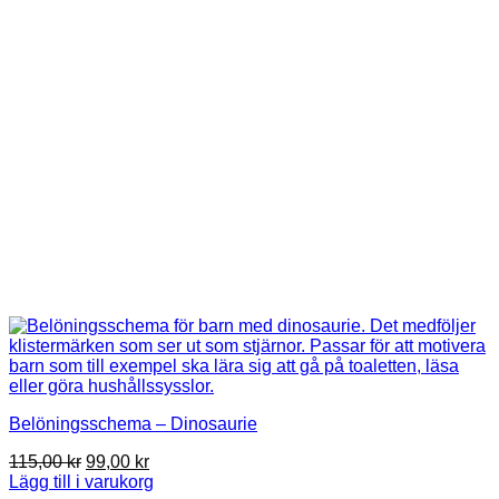
Belöningsschema – Dinosaurie
Det
Det
115,00
kr
99,00
kr
ursprungliga
nuvarande
Lägg till i varukorg