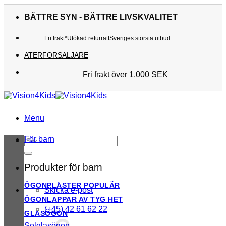
Skip
to
BÄTTRE SYN - BÄTTRE LIVSKVALITET
content
Fri frakt*
Utökad returratt
Sveriges största utbud
ATERFORSALJARE
Fri frakt över 1.000 SEK
Sveriges största utbud
Utökad returratt
Kunderna älskar oss
Menu
För barn
Sök
efter:
Produkter för barn
ÖGONPLÅSTER
Skicka e-post
ÖGONLAPPAR AV TYG
(+45) 42 61 62 22
GLASÖGON
Solglasögon