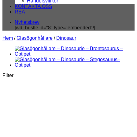
Handelsvillkor
KONTAKTA OSS
REA
Nyhetsbrev
[wd_hustle id="8" type="embedded"/]
Hem
/
Glasögonhållare
/
Dinosaur
Filter