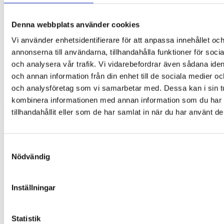
behov av att ta en paus från ögonplåster på grund av
exempelvis irriterad hud.
Denna webbplats använder cookies
Får endast användas efter avtal med ortoptist eller
ögonläkare.
Vi använder enhetsidentifierare för att anpassa innehållet oc
annonserna till användarna, tillhandahålla funktioner för soci
Formen
och analysera vår trafik. Vi vidarebefordrar även sådana ident
och annan information från din enhet till de sociala medier o
Ögonlappen består av ett ovalt tygstycke som placeras på
insidan av glasögonen. Den snäpper igen, täcker glaset och
och analysföretag som vi samarbetar med. Dessa kan i sin t
följer glasögonskalmen. Den placeras på insidan av
kombinera informationen med annan information som du har
glasögonen för att säkra en tät anslutning runt huden och
tillhandahållit eller som de har samlat in när du har använt de
därmed undvika att ljus kommer in från sidorna. Det är just
mörkläggningen som är viktigt i samband med synträning.
Därför har ögonlappen olika invändiga lager. Ett svart och
andra tätt vävda lager.
Samtyckesval
Nödvändig
Ögonlapparna har en symmetrisk form som ser till att de kan
användas för att täcka både höger och vänster öga. Vissa har
ett mönster som innebär att du vid beställning måste välja om
ögonlappen ska täcka höger eller vänster öga.
Inställningar
Instruktioner
Statistik