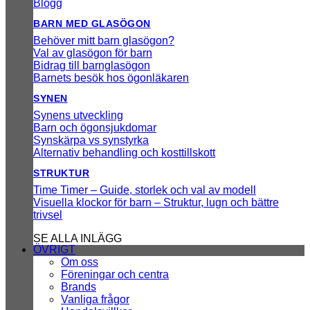
Blogg
BARN MED GLASÖGON
Behöver mitt barn glasögon?
Val av glasögon för barn
Bidrag till barnglasögon
Barnets besök hos ögonläkaren
SYNEN
Synens utveckling
Barn och ögonsjukdomar
Synskärpa vs synstyrka
Alternativ behandling och kosttillskott
STRUKTUR
Time Timer – Guide, storlek och val av modell
Visuella klockor för barn – Struktur, lugn och bättre
trivsel
SE ALLA INLÄGG
ÖVRIGT
Om oss
Föreningar och centra
Brands
Vanliga frågor