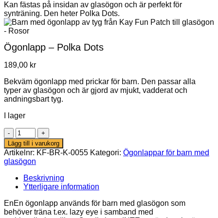
Ögonlapp – Polka Dots
189,00
kr
Bekväm ögonlapp med prickar för barn. Den passar alla
typer av glasögon och är gjord av mjukt, vadderat och
andningsbart tyg.
I lager
Ögonlapp
–
Lägg till i varukorg
Polka
Artikelnr:
KF-BR-K-0055
Kategori:
Ögonlappar för barn med
Dots
glasögon
mängd
Beskrivning
Ytterligare information
EnEn ögonlapp används för barn med glasögon som
behöver träna t.ex. lazy eye i samband med