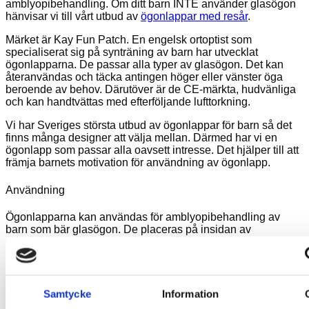
amblyopibehandling. Om ditt barn INTE använder glasögon
hänvisar vi till vårt utbud av
ögonlappar med resår
.
Märket är Kay Fun Patch. En engelsk ortoptist som
specialiserat sig på synträning av barn har utvecklat
ögonlapparna. De passar alla typer av glasögon. Det kan
återanvändas och täcka antingen höger eller vänster öga
beroende av behov. Därutöver är de CE-märkta, hudvänliga
och kan handtvättas med efterföljande lufttorkning.
Vi har Sveriges största utbud av ögonlappar för barn så det
finns många designer att välja mellan. Därmed har vi en
ögonlapp som passar alla oavsett intresse. Det hjälper till att
främja barnets motivation för användning av ögonlapp.
Användning
Ögonlapparna kan användas för amblyopibehandling av
barn som bär glasögon. De placeras på insidan av
glasögonen. Detta har fördelen att glasögonen hjälper till att
hålla ögonlappen i rätt läge och minimerar risken för att ljus
ska tränga in via sidorna när ögonlappen sitter mot huden.
Ögonlappen kan användas som ett alternativ eller
Samtycke
Information
komplement till ögonplåster om man periodvis upplever ett