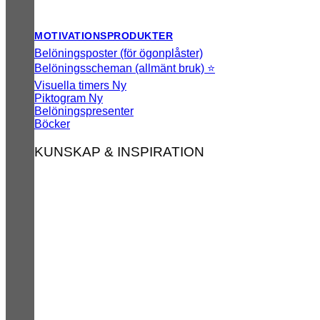
MOTIVATIONSPRODUKTER
Belöningsposter (för ögonplåster)
Belöningsscheman (allmänt bruk) ⭐
Visuella timers
Piktogram
Belöningspresenter
Böcker
KUNSKAP & INSPIRATION