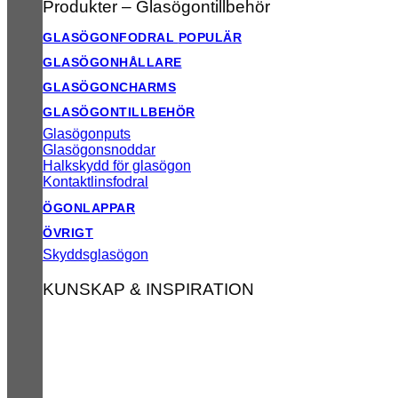
Produkter – Glasögontillbehör
GLASÖGONFODRAL
GLASÖGONHÅLLARE
GLASÖGONCHARMS
GLASÖGONTILLBEHÖR
Glasögonputs
Glasögonsnoddar
Halkskydd för glasögon
Kontaktlinsfodral
ÖGONLAPPAR
ÖVRIGT
Skyddsglasögon
KUNSKAP & INSPIRATION