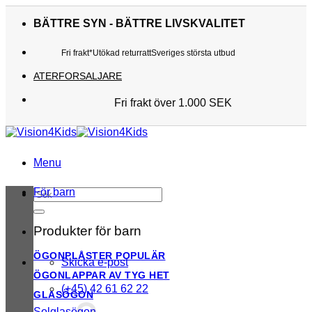
Skip
to
BÄTTRE SYN - BÄTTRE LIVSKVALITET
content
Fri frakt*
Utökad returratt
Sveriges största utbud
ATERFORSALJARE
Fri frakt över 1.000 SEK
Sveriges största utbud
Utökad returratt
Kunderna älskar oss
Menu
För barn
Sök
efter:
Produkter för barn
ÖGONPLÅSTER
Skicka e-post
ÖGONLAPPAR AV TYG
(+45) 42 61 62 22
GLASÖGON
Solglasögon