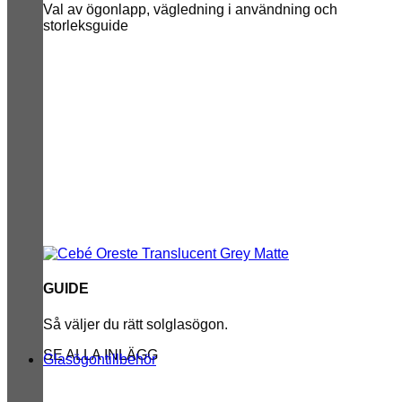
Val av ögonlapp, vägledning i användning och
storleksguide
GUIDE
Så väljer du rätt solglasögon.
SE ALLA INLÄGG
Glasögontillbehör