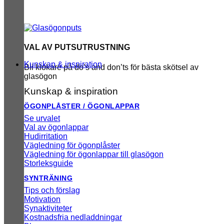
VAL AV PUTSUTRUSTNING
Kunskap & inspiration
Bli klokare på do’s and don’ts för bästa skötsel av
glasögon
Kunskap & inspiration
ÖGONPLÅSTER / ÖGONLAPPAR
Se urvalet
Val av ögonlappar
Hudirritation
Vägledning för ögonplåster
Vägledning för ögonlappar till glasögon
Storleksguide
SYNTRÄNING
Tips och förslag
Motivation
Synaktiviteter
Kostnadsfria nedladdningar