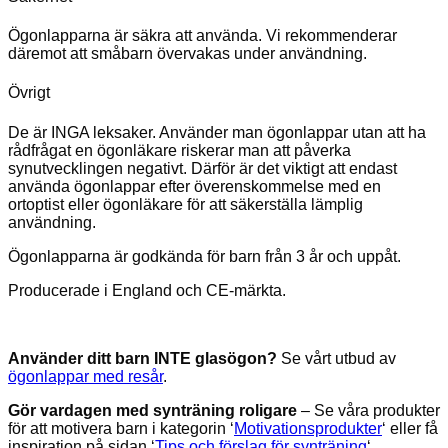
Ögonlapparna är säkra att använda. Vi rekommenderar
däremot att småbarn övervakas under användning.
Övrigt
De är INGA leksaker. Använder man ögonlappar utan att ha
rådfrågat en ögonläkare riskerar man att påverka
synutvecklingen negativt. Därför är det viktigt att endast
använda ögonlappar efter överenskommelse med en
ortoptist eller ögonläkare för att säkerställa lämplig
användning.
Ögonlapparna är godkända för barn från 3 år och uppåt.
Producerade i England och CE-märkta.
Använder ditt barn INTE glasögon?
Se vårt utbud av
ögonlappar med resår
.
Gör vardagen med synträning roligare
– Se våra produkter
för att motivera barn i kategorin ‘
Motivationsprodukter
‘ eller få
inspiration på sidan ‘
Tips och förslag för synträning
‘.