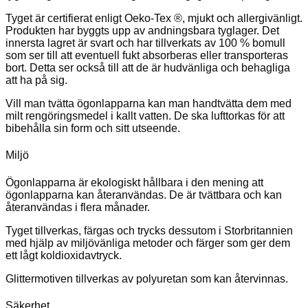
Tyget är certifierat enligt Oeko-Tex ®, mjukt och allergivänligt.
Produkten har byggts upp av andningsbara tyglager. Det
innersta lagret är svart och har tillverkats av 100 % bomull
som ser till att eventuell fukt absorberas eller transporteras
bort. Detta ser också till att de är hudvänliga och behagliga
att ha på sig.
Vill man tvätta ögonlapparna kan man handtvätta dem med
milt rengöringsmedel i kallt vatten. De ska lufttorkas för att
bibehålla sin form och sitt utseende.
Miljö
Ögonlapparna är ekologiskt hållbara i den mening att
ögonlapparna kan återanvändas. De är tvättbara och kan
återanvändas i flera månader.
Tyget tillverkas, färgas och trycks dessutom i Storbritannien
med hjälp av miljövänliga metoder och färger som ger dem
ett lågt koldioxidavtryck.
Glittermotiven tillverkas av polyuretan som kan återvinnas.
Säkerhet