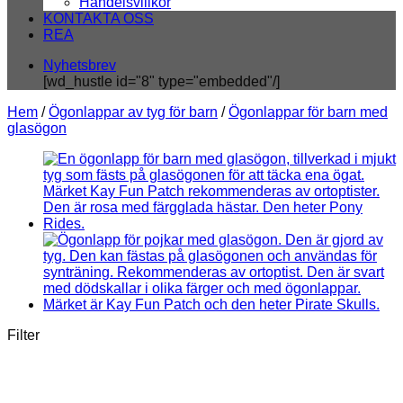
Handelsvillkor
KONTAKTA OSS
REA
Nyhetsbrev
[wd_hustle id="8" type="embedded"/]
Hem
/
Ögonlappar av tyg för barn
/
Ögonlappar för barn med
glasögon
Filter