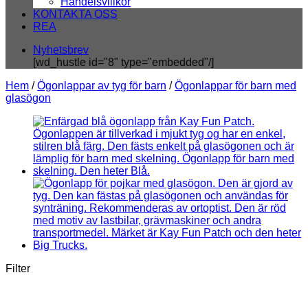
Handelsvillkor
KONTAKTA OSS
REA
Nyhetsbrev
[wd_hustle id="8" type="embedded"/]
Hem
/
Ögonlappar av tyg för barn
/
Ögonlappar för barn med
glasögon
Filter