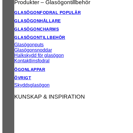
Produkter – Glasögontillbehör
GLASÖGONFODRAL
GLASÖGONHÅLLARE
GLASÖGONCHARMS
GLASÖGONTILLBEHÖR
Glasögonputs
Glasögonsnoddar
Halkskydd för glasögon
Kontaktlinsfodral
ÖGONLAPPAR
ÖVRIGT
Skyddsglasögon
KUNSKAP & INSPIRATION