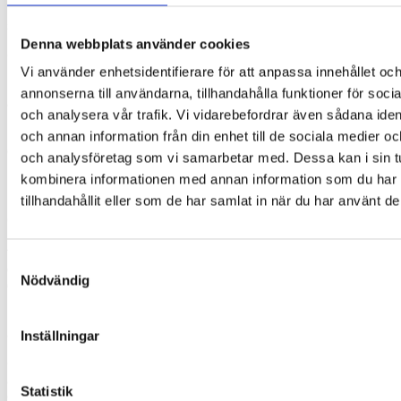
hålla ögonlappen i rätt läge och minimerar risken för att ljus
ska tränga in via sidorna när ögonlappen sitter mot huden.
Denna webbplats använder cookies
Ögonlappen kan användas som ett alternativ eller
Vi använder enhetsidentifierare för att anpassa innehållet oc
komplement till ögonplåster om man periodvis upplever ett
behov av att ta en paus från ögonplåster på grund av
annonserna till användarna, tillhandahålla funktioner för soci
exempelvis irriterad hud.
och analysera vår trafik. Vi vidarebefordrar även sådana ident
Får endast användas efter avtal med ortoptist eller
och annan information från din enhet till de sociala medier o
ögonläkare.
och analysföretag som vi samarbetar med. Dessa kan i sin t
kombinera informationen med annan information som du har
Formen
tillhandahållit eller som de har samlat in när du har använt de
Ögonlappen består av ett ovalt tygstycke som placeras på
insidan av glasögonen. Den snäpper igen, täcker glaset och
följer glasögonskalmen. Den placeras på insidan av
Samtyckesval
glasögonen för att säkra en tät anslutning runt huden och
Nödvändig
därmed undvika att ljus kommer in från sidorna. Det är just
mörkläggningen som är viktigt i samband med synträning.
Därför har ögonlappen olika invändiga lager. Ett svart och
andra tätt vävda lager.
Inställningar
Ögonlapparna har en symmetrisk form som ser till att de kan
användas för att täcka både höger och vänster öga. Vissa har
Statistik
ett mönster som innebär att du vid beställning måste välja om