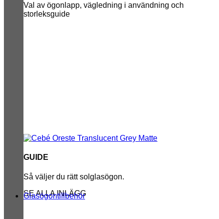
Val av ögonlapp, vägledning i användning och
storleksguide
GUIDE
Så väljer du rätt solglasögon.
SE ALLA INLÄGG
Glasögontillbehör