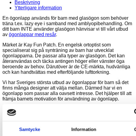
Beskrivning
Ytterligare information
En ögonlapp används för barn med glasögon som behöver
träna t.ex. lazy eye i samband med amblyopibehandling. Om
ditt barn INTE använder glasögon hänvisar vi till vårt utbud
av
ögonlappar med resår
.
Märket är Kay Fun Patch. En engelsk ortoptist som
specialiserat sig på synträning av barn har utvecklat
ögonlapparna. De passar alla typer av glasögon. Det kan
återanvändas och täcka antingen höger eller vänster öga
beroende av behov. Därutöver är de CE-märkta, hudvänliga
och kan handtvättas med efterföljande lufttorkning.
Vi har Sveriges största utbud av ögonlappar för barn så det
finns många designer att välja mellan. Därmed har vi en
ögonlapp som passar alla oavsett intresse. Det hjälper till att
främja barnets motivation för användning av ögonlapp.
Användning
Ögonlapparna kan användas för amblyopibehandling av
barn som bär glasögon. De placeras på insidan av
Samtycke
Information
glasögonen. Detta har fördelen att glasögonen hjälper till att