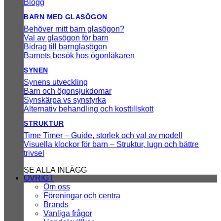
Blogg
BARN MED GLASÖGON
Behöver mitt barn glasögon?
Val av glasögon för barn
Bidrag till barnglasögon
Barnets besök hos ögonläkaren
SYNEN
Synens utveckling
Barn och ögonsjukdomar
Synskärpa vs synstyrka
Alternativ behandling och kosttillskott
STRUKTUR
Time Timer – Guide, storlek och val av modell
Visuella klockor för barn – Struktur, lugn och bättre
trivsel
SE ALLA INLÄGG
ÖVRIGT
Om oss
Föreningar och centra
Brands
Vanliga frågor