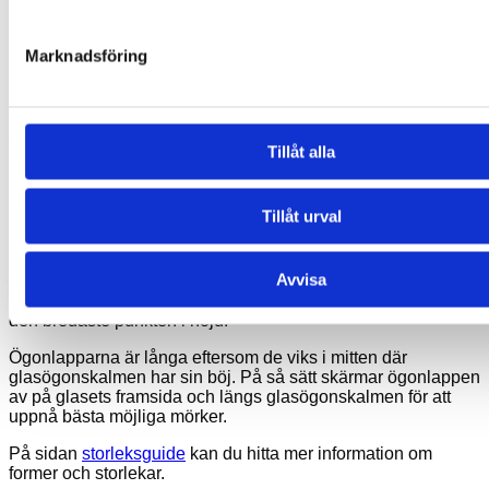
ögonlappen ska täcka höger eller vänster öga.
Marknadsföring
Instruktioner
Fäst ögonlappen på glasögonen genom att dra
glasögonskalmen genom de två hålen och näskuddarna
genom det tredje hålet. Om glasögonen inte har näskuddar
Tillåt alla
använder man resåret på ögonlappen.
Du kan se instruktioner till hur man fäster den på glasögonen
på sidan ‘
Vägledning för ögonlappar
‘.
Tillåt urval
Storlek
Avvisa
Ögonlapparna för glasögon är 11,8 cm långa och 6 cm på
den bredaste punkten i höjd.
Ögonlapparna är långa eftersom de viks i mitten där
glasögonskalmen har sin böj. På så sätt skärmar ögonlappen
av på glasets framsida och längs glasögonskalmen för att
uppnå bästa möjliga mörker.
På sidan
storleksguide
kan du hitta mer information om
former och storlekar.