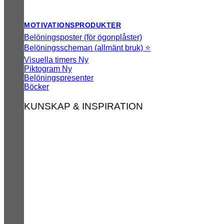
MOTIVATIONSPRODUKTER
Belöningsposter (för ögonplåster)
Belöningsscheman (allmänt bruk) ⭐
Visuella timers
Piktogram
Belöningspresenter
Böcker
KUNSKAP & INSPIRATION