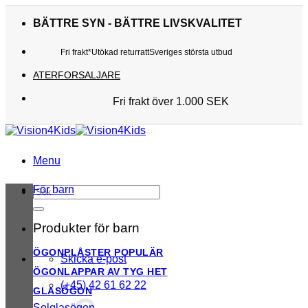
Skip
to
BÄTTRE SYN - BÄTTRE LIVSKVALITET
content
Fri frakt*
Utökad returratt
Sveriges största utbud
ATERFORSALJARE
Fri frakt över 1.000 SEK
Sveriges största utbud
Utökad returratt
Kunderna älskar oss
Menu
För barn
Sök
efter:
Produkter för barn
ÖGONPLÅSTER
Skicka e-post
ÖGONLAPPAR AV TYG
(+45) 42 61 62 22
GLASÖGON
Solglasögon