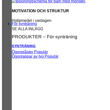
MOTIVATION OCH STRUKTUR
Hjälpmedel i vardagen
För synträning
SE ALLA INLÄGG
PRODUKTER – För synträning
SYNTRÄNING
Ögonplåster
Ögonlappar av tyg