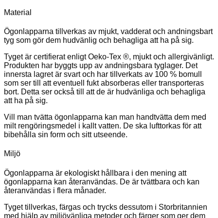
Material
Ögonlapparna tillverkas av mjukt, vadderat och andningsbart
tyg som gör dem hudvänlig och behagliga att ha på sig.
Tyget är certifierat enligt Oeko-Tex ®, mjukt och allergivänligt.
Produkten har byggts upp av andningsbara tyglager. Det
innersta lagret är svart och har tillverkats av 100 % bomull
som ser till att eventuell fukt absorberas eller transporteras
bort. Detta ser också till att de är hudvänliga och behagliga
att ha på sig.
Vill man tvätta ögonlapparna kan man handtvätta dem med
milt rengöringsmedel i kallt vatten. De ska lufttorkas för att
bibehålla sin form och sitt utseende.
Miljö
Ögonlapparna är ekologiskt hållbara i den mening att
ögonlapparna kan återanvändas. De är tvättbara och kan
återanvändas i flera månader.
Tyget tillverkas, färgas och trycks dessutom i Storbritannien
med hjälp av miljövänliga metoder och färger som ger dem