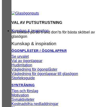
VAL AV PUTSUTRUSTNING
Kunskap & inspiration
Bli klokare på do’s and don’ts för bästa skötsel av
glasögon
Kunskap & inspiration
ÖGONPLÅSTER / ÖGONLAPPAR
Se urvalet
Val av ögonlappar
Hudirritation
Vägledning för ögonplåster
Vägledning för ögonlappar till glasögon
Storleksguide
SYNTRÄNING
Tips och förslag
Motivation
Synaktiviteter
Kostnadsfria nedladdningar