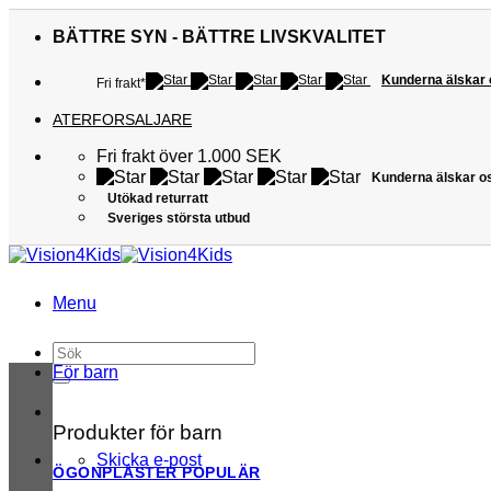
Skip
to
BÄTTRE SYN - BÄTTRE LIVSKVALITET
content
Kunderna älskar
Fri frakt*
ATERFORSALJARE
Fri frakt över 1.000 SEK
Kunderna älskar o
Utökad returratt
Sveriges största utbud
Menu
Sök
efter:
För barn
Produkter för barn
Skicka e-post
ÖGONPLÅSTER