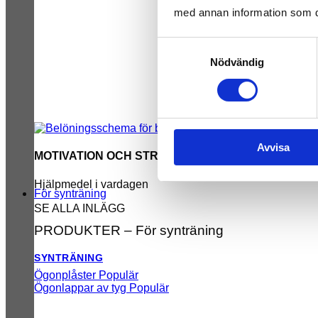
med annan information som du 
Samtyckesval
Nödvändig
Avvisa
MOTIVATION OCH STRUKTUR
Hjälpmedel i vardagen
För synträning
SE ALLA INLÄGG
PRODUKTER – För synträning
SYNTRÄNING
Ögonplåster
Ögonlappar av tyg