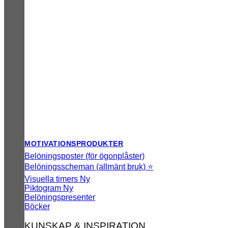
MOTIVATIONSPRODUKTER
Belöningsposter (för ögonplåster)
Belöningsscheman (allmänt bruk) ⭐
Visuella timers
Piktogram
Belöningspresenter
Böcker
KUNSKAP & INSPIRATION