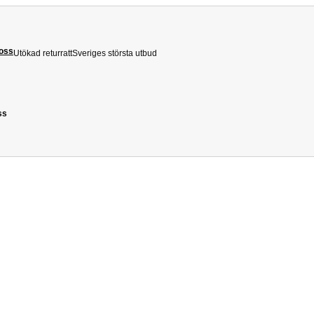
 oss
Utökad returratt
Sveriges största utbud
ss