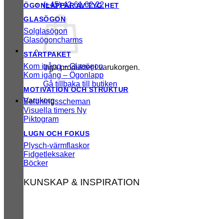
(+45) 42 61 62 22
ÖGONLAPPAR AV TYG
GLASÖGON
Solglasögon
Glasögoncharms
STARTPAKET
Kom igång – Glasögon
Inga produkter i varukorgen.
Kom igång – Ögonlapp
Gå tillbaka till butiken
MOTIVATION OCH STRUKTUR
Varukorg
Belöningsscheman
Visuella timers
Piktogram
LUGN OCH FOKUS
Plysch-värmflaskor
Fidgetleksaker
Böcker
KUNSKAP & INSPIRATION