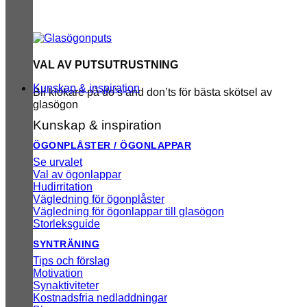
VAL AV PUTSUTRUSTNING
Kunskap & inspiration
Bli klokare på do’s and don’ts för bästa skötsel av
glasögon
Kunskap & inspiration
ÖGONPLÅSTER / ÖGONLAPPAR
Se urvalet
Val av ögonlappar
Hudirritation
Vägledning för ögonplåster
Vägledning för ögonlappar till glasögon
Storleksguide
SYNTRÄNING
Tips och förslag
Motivation
Synaktiviteter
Kostnadsfria nedladdningar