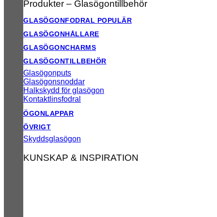
Produkter – Glasögontillbehör
GLASÖGONFODRAL
GLASÖGONHÅLLARE
GLASÖGONCHARMS
GLASÖGONTILLBEHÖR
Glasögonputs
Glasögonsnoddar
Halkskydd för glasögon
Kontaktlinsfodral
ÖGONLAPPAR
ÖVRIGT
Skyddsglasögon
KUNSKAP & INSPIRATION