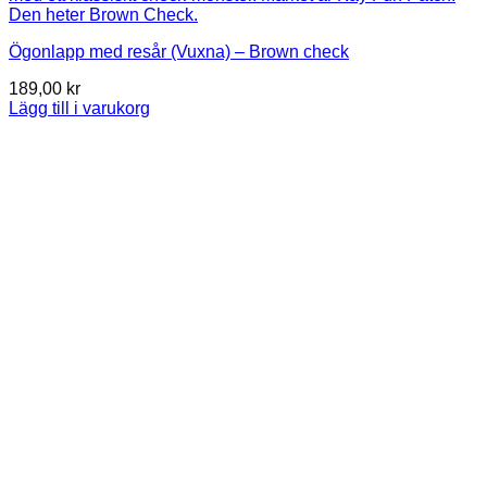
Ögonlapp med resår (Vuxna) – Brown check
189,00
kr
Lägg till i varukorg