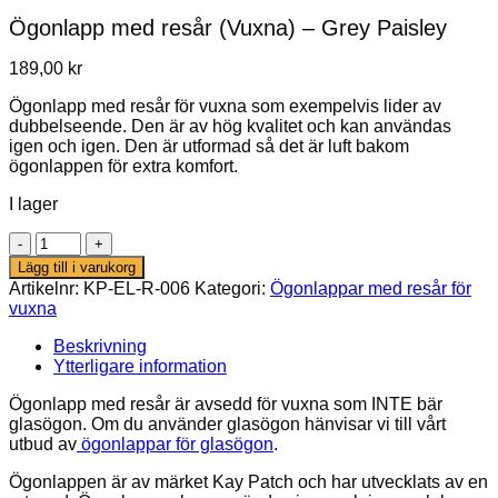
Ögonlapp med resår (Vuxna) – Grey Paisley
189,00
kr
Ögonlapp med resår för vuxna som exempelvis lider av
dubbelseende. Den är av hög kvalitet och kan användas
igen och igen. Den är utformad så det är luft bakom
ögonlappen för extra komfort.
I lager
Ögonlapp
med
Lägg till i varukorg
resår
Artikelnr:
KP-EL-R-006
Kategori:
Ögonlappar med resår för
(Vuxna)
vuxna
–
Grey
Beskrivning
Paisley
Ytterligare information
mängd
Ögonlapp med resår är avsedd för vuxna som INTE bär
glasögon. Om du använder glasögon hänvisar vi till vårt
utbud av
ögonlappar för glasögon
.
Ögonlappen är av märket Kay Patch och har utvecklats av en