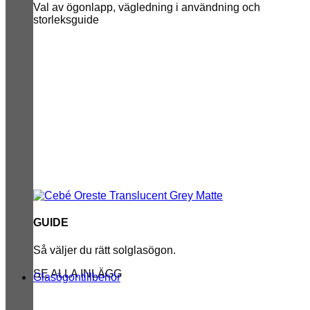
Val av ögonlapp, vägledning i användning och
storleksguide
GUIDE
Så väljer du rätt solglasögon.
SE ALLA INLÄGG
Glasögontillbehör