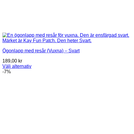
Ögonlapp med resår (Vuxna) – Svart
189,00
kr
Välj alternativ
Den
-7%
här
produkten
har
flera
varianter.
De
olika
alternativen
kan
väljas
på