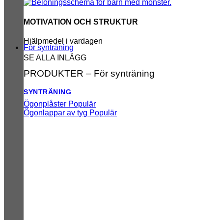
MOTIVATION OCH STRUKTUR
Hjälpmedel i vardagen
För synträning
SE ALLA INLÄGG
PRODUKTER – För synträning
SYNTRÄNING
Ögonplåster
Ögonlappar av tyg