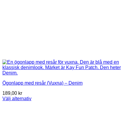
Ögonlapp med resår (Vuxna) – Denim
189,00
kr
Välj alternativ
Den
här
produkten
har
flera
varianter.