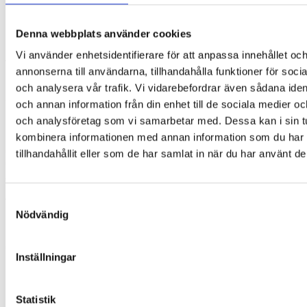
Storlek
Regular: 7,7 x 6,7 cm (BxH)
Denna webbplats använder cookies
I luftrummet på baksidan av ögonlappen är det cirka 2 cm
Vi använder enhetsidentifierare för att anpassa innehållet oc
från spets till öga. Resåret är 40 cm långt och passar alla
annonserna till användarna, tillhandahålla funktioner för soci
huvudstorlekar eftersom det kan sträckas till dubbel längd.
och analysera vår trafik. Vi vidarebefordrar även sådana ident
Se ev. vår
storleksguide
.
och annan information från din enhet till de sociala medier o
och analysföretag som vi samarbetar med. Dessa kan i sin t
Material
kombinera informationen med annan information som du har
Ögonlapparna tillverkas av ett tyg som certifierats enligt
tillhandahållit eller som de har samlat in när du har använt de
Oeko-Tex ®. De är mjuka och allergivänliga. Detta gör dem
även hudvänliga. De har byggts upp av olika tygskikt. Det
innersta skiktet är svart och blockerar nästan allt ljus. Ett
Samtyckesval
totalt mörker kan inte garanteras med denna ögonlapp.
Nödvändig
Resåret är latexfritt.
Ögonlappen kan handtvättas med milt rengöringsmedel i
Inställningar
kallt vatten. Den ska lufttorkas för att bibehålla sin form och
utseende..
Statistik
Miljö