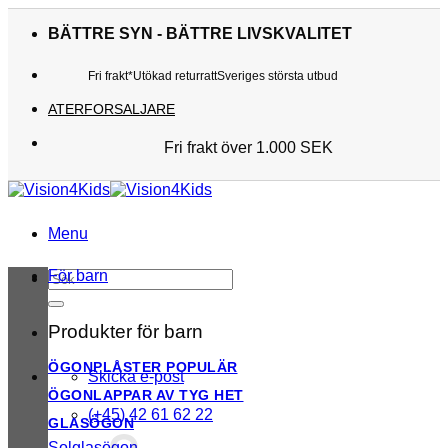
Skip
to
BÄTTRE SYN - BÄTTRE LIVSKVALITET
content
Fri frakt*
Utökad returratt
Sveriges största utbud
ATERFORSALJARE
Fri frakt över 1.000 SEK
Sveriges största utbud
Utökad returratt
Kunderna älskar oss
Menu
För barn
Sök
efter:
Produkter för barn
ÖGONPLÅSTER
Skicka e-post
ÖGONLAPPAR AV TYG
(+45) 42 61 62 22
GLASÖGON
Solglasögon