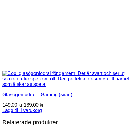
produktsidan
Glasögonfodral – Gaming (svart)
Det
Det
149,00
kr
139,00
kr
ursprungliga
nuvarande
Lägg till i varukorg
priset
priset
var:
är:
Relaterade produkter
149,00 kr.
139,00 kr.