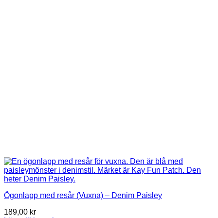
De
olika
alternativen
kan
väljas
på
produktsidan
Ögonlapp med resår (Vuxna) – Denim Paisley
189,00
kr