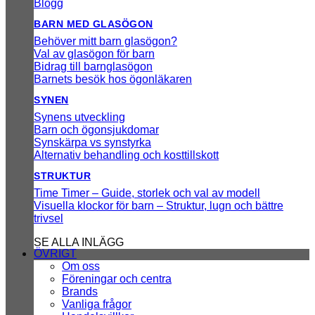
Blogg
BARN MED GLASÖGON
Behöver mitt barn glasögon?
Val av glasögon för barn
Bidrag till barnglasögon
Barnets besök hos ögonläkaren
SYNEN
Synens utveckling
Barn och ögonsjukdomar
Synskärpa vs synstyrka
Alternativ behandling och kosttillskott
STRUKTUR
Time Timer – Guide, storlek och val av modell
Visuella klockor för barn – Struktur, lugn och bättre
trivsel
SE ALLA INLÄGG
ÖVRIGT
Om oss
Föreningar och centra
Brands
Vanliga frågor