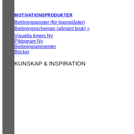
MOTIVATIONSPRODUKTER
Belöningsposter (för ögonplåster)
Belöningsscheman (allmänt bruk) ⭐
Visuella timers
Piktogram
Belöningspresenter
Böcker
KUNSKAP & INSPIRATION