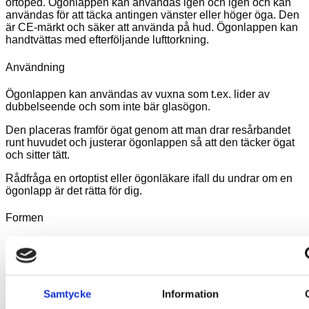
ortoped. Ögonlappen kan användas igen och igen och kan
användas för att täcka antingen vänster eller höger öga. Den
är CE-märkt och säker att använda på hud. Ögonlappen kan
handtvättas med efterföljande lufttorkning.
Användning
Ögonlappen kan användas av vuxna som t.ex. lider av
dubbelseende och som inte bär glasögon.
Den placeras framför ögat genom att man drar resårbandet
runt huvudet och justerar ögonlappen så att den täcker ögat
och sitter tätt.
Rådfråga en ortoptist eller ögonläkare ifall du undrar om en
ögonlapp är det rätta för dig.
Formen
Ögonlapparna har utformats på så sätt att det finns ett litet
luftrum för ögat / ögonfransarna. Det garanterar bästa
komfort. Alla ögonlappar kan användas för att täcka höger
eller vänster öga.
Samtycke
Information