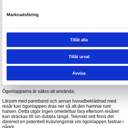
Ögonlapparna kan kallas ekologiskt hållbara eftersom de
kan användas igen och igen. De tillverkas av ett tyg som kan
Marknadsföring
tvättas för hand och därmed användas under många
månader.
Tyget tillverkas, färgas och trycks i Storbritannien med hjälp
av miljövänliga metoder och miljövänligt bläck som ger
Tillåt alla
ögonlapparna ett lågt koldioxidavtryck.
Förpackningen är av RPET (Recycled-Polyethylene-
Tillåt urval
Terephthalate). Detta innebär att den har ett lågt
koldioxidavtryck. Materialet är återanvändningsbart och kan
användas för förvaring av ögonlappar.
Avvisa
Säkerhet
Ögonlapparna är säkra att använda.
Liksom med pannband och annan huvudbeklädnad med
resår kan ögonlappen dras ner så att den hamnar runt
halsen. Detta utgör ingen omedelbar fara eftersom resåret
kan sträckas till sin dubbla längd. Tekniskt sett finns det
däremot en potentiell kvävningsrisk om ögonlappen fastnar i
något.