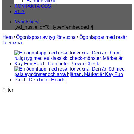
Handelsvillkor
KONTAKTA OSS
REA
Nyhetsbrev
[wd_hustle id="8" type="embedded"/]
Hem
/
Ögonlappar av tyg för vuxna
/
Ögonlappar med resår
för vuxna
Filter