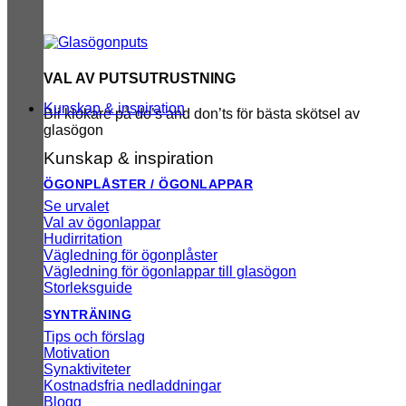
VAL AV PUTSUTRUSTNING
Kunskap & inspiration
Bli klokare på do’s and don’ts för bästa skötsel av
glasögon
Kunskap & inspiration
ÖGONPLÅSTER / ÖGONLAPPAR
Se urvalet
Val av ögonlappar
Hudirritation
Vägledning för ögonplåster
Vägledning för ögonlappar till glasögon
Storleksguide
SYNTRÄNING
Tips och förslag
Motivation
Synaktiviteter
Kostnadsfria nedladdningar
Blogg