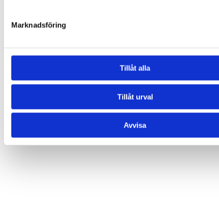
Ögonlapp – Electronics
189,00
kr
Marknadsföring
Lägg till i varukorg
Tillåt alla
Tillåt urval
Avvisa