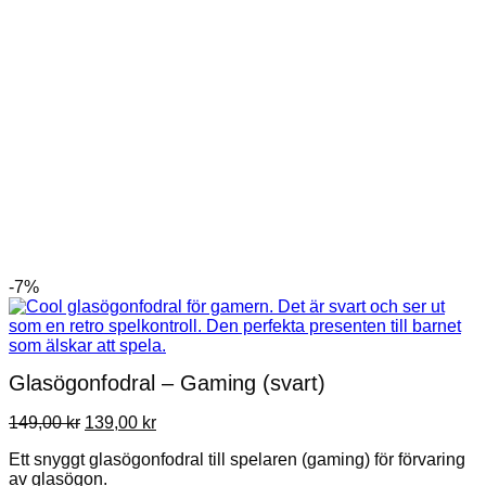
-7%
Glasögonfodral – Gaming (svart)
Det
Det
149,00
kr
139,00
kr
ursprungliga
nuvarande
Ett snyggt glasögonfodral till spelaren (gaming) för förvaring
priset
priset
av glasögon.
var:
är: