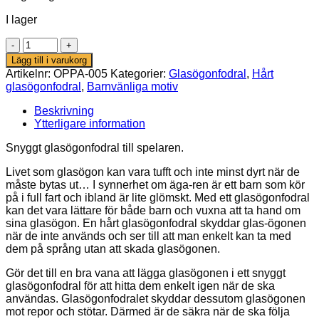
149,00 kr.
139,00 kr.
I lager
Glasögonfodral
-
Lägg till i varukorg
Gaming
Artikelnr:
OPPA-005
Kategorier:
Glasögonfodral
,
Hårt
(svart)
glasögonfodral
,
Barnvänliga motiv
mängd
Beskrivning
Ytterligare information
Snyggt glasögonfodral till spelaren.
Livet som glasögon kan vara tufft och inte minst dyrt när de
måste bytas ut… I synnerhet om äga-ren är ett barn som kör
på i full fart och ibland är lite glömskt. Med ett glasögonfodral
kan det vara lättare för både barn och vuxna att ta hand om
sina glasögon. En hårt glasögonfodral skyddar glas-ögonen
när de inte används och ser till att man enkelt kan ta med
dem på språng utan att skada glasögonen.
Gör det till en bra vana att lägga glasögonen i ett snyggt
glasögonfodral för att hitta dem enkelt igen när de ska
användas. Glasögonfodralet skyddar dessutom glasögonen
mot repor och stötar. Därmed är de säkra när de ska följa