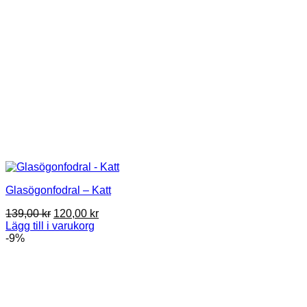
Glasögonfodral – Katt
Det
Det
139,00
kr
120,00
kr
ursprungliga
nuvarande
Lägg till i varukorg
priset
priset
-9%
var:
är:
139,00 kr.
120,00 kr.