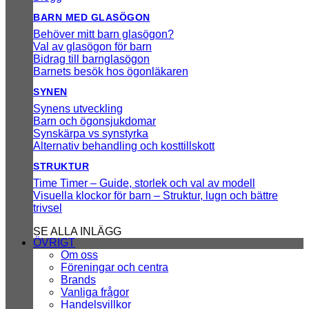
BARN MED GLASÖGON
Behöver mitt barn glasögon?
Val av glasögon för barn
Bidrag till barnglasögon
Barnets besök hos ögonläkaren
SYNEN
Synens utveckling
Barn och ögonsjukdomar
Synskärpa vs synstyrka
Alternativ behandling och kosttillskott
STRUKTUR
Time Timer – Guide, storlek och val av modell
Visuella klockor för barn – Struktur, lugn och bättre
trivsel
SE ALLA INLÄGG
ÖVRIGT
Om oss
Föreningar och centra
Brands
Vanliga frågor
Handelsvillkor