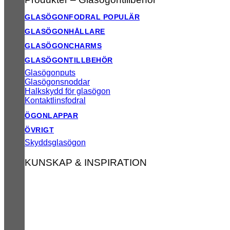
GLASÖGONFODRAL
GLASÖGONHÅLLARE
GLASÖGONCHARMS
GLASÖGONTILLBEHÖR
Glasögonputs
Glasögonsnoddar
Halkskydd för glasögon
Kontaktlinsfodral
ÖGONLAPPAR
ÖVRIGT
Skyddsglasögon
KUNSKAP & INSPIRATION