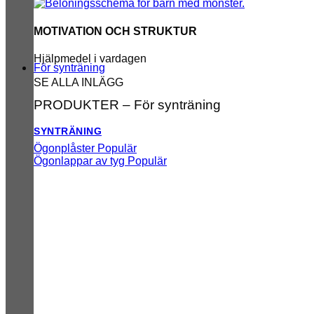
MOTIVATION OCH STRUKTUR
Hjälpmedel i vardagen
För synträning
SE ALLA INLÄGG
PRODUKTER – För synträning
SYNTRÄNING
Ögonplåster
Ögonlappar av tyg