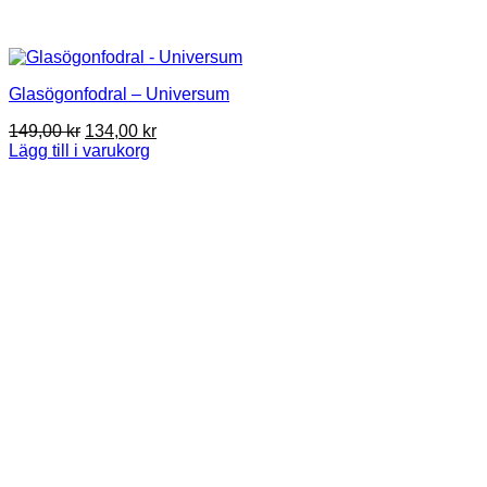
Glasögonfodral – Universum
Det
Det
149,00
kr
134,00
kr
ursprungliga
nuvarande
Lägg till i varukorg
priset
priset
var:
är:
149,00 kr.
134,00 kr.