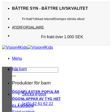
Skip
to
BÄTTRE SYN - BÄTTRE LIVSKVALITET
content
Fri frakt*
Utökad returratt
Sveriges största utbud
ATERFORSALJARE
Fri frakt över 1.000 SEK
Sveriges största utbud
Utökad returratt
Kunderna älskar oss
Menu
För barn
Sök
efter:
Produkter för barn
ÖGONPLÅSTER
Skicka e-post
ÖGONLAPPAR AV TYG
(+45) 42 61 62 22
GLASÖGON
Solglasögon