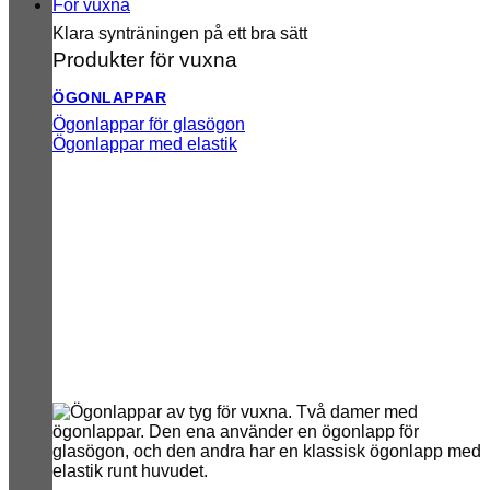
För vuxna
Klara synträningen på ett bra sätt
Produkter för vuxna
ÖGONLAPPAR
Ögonlappar för glasögon
Ögonlappar med elastik