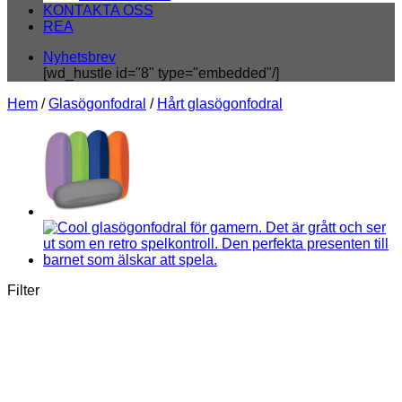
KONTAKTA OSS
REA
Nyhetsbrev
[wd_hustle id="8" type="embedded"/]
Hem
/
Glasögonfodral
/
Hårt glasögonfodral
Filter