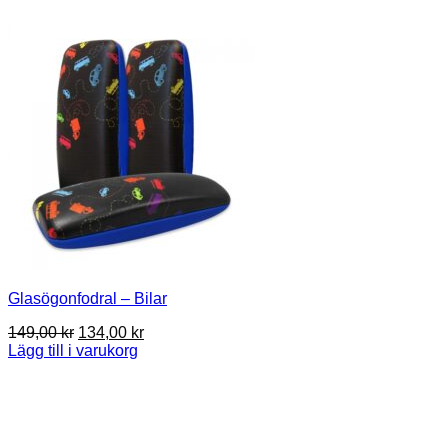
Glasögonfodral – Bilar
Det
Det
149,00
kr
134,00
kr
ursprungliga
nuvarande
Lägg till i varukorg
priset
priset
var:
är:
149,00 kr.
134,00 kr.