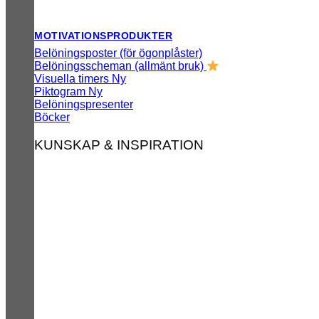
MOTIVATIONSPRODUKTER
Belöningsposter (för ögonplåster)
Belöningsscheman (allmänt bruk)
Visuella timers
Piktogram
Belöningspresenter
Böcker
KUNSKAP & INSPIRATION