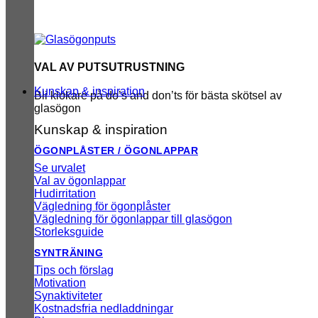
VAL AV PUTSUTRUSTNING
Kunskap & inspiration
Bli klokare på do’s and don’ts för bästa skötsel av
glasögon
Kunskap & inspiration
ÖGONPLÅSTER / ÖGONLAPPAR
Se urvalet
Val av ögonlappar
Hudirritation
Vägledning för ögonplåster
Vägledning för ögonlappar till glasögon
Storleksguide
SYNTRÄNING
Tips och förslag
Motivation
Synaktiviteter
Kostnadsfria nedladdningar