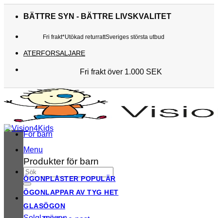
Skip
to
BÄTTRE SYN - BÄTTRE LIVSKVALITET
content
Fri frakt*
Utökad returratt
Sveriges största utbud
ATERFORSALJARE
Fri frakt över 1.000 SEK
Sveriges största utbud
Utökad returratt
Kunderna älskar oss
För barn
Menu
Produkter för barn
Sök
ÖGONPLÅSTER
efter:
ÖGONLAPPAR AV TYG
GLASÖGON
Solglasögon