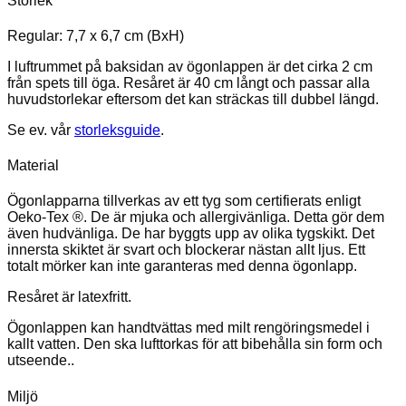
Storlek
Regular: 7,7 x 6,7 cm (BxH)
I luftrummet på baksidan av ögonlappen är det cirka 2 cm
från spets till öga. Resåret är 40 cm långt och passar alla
huvudstorlekar eftersom det kan sträckas till dubbel längd.
Se ev. vår
storleksguide
.
Material
Ögonlapparna tillverkas av ett tyg som certifierats enligt
Oeko-Tex ®. De är mjuka och allergivänliga. Detta gör dem
även hudvänliga. De har byggts upp av olika tygskikt. Det
innersta skiktet är svart och blockerar nästan allt ljus. Ett
totalt mörker kan inte garanteras med denna ögonlapp.
Resåret är latexfritt.
Ögonlappen kan handtvättas med milt rengöringsmedel i
kallt vatten. Den ska lufttorkas för att bibehålla sin form och
utseende..
Miljö