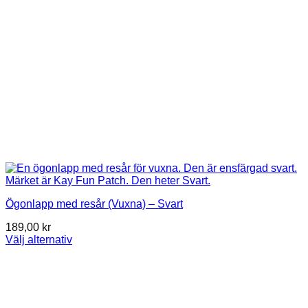
Ögonlapp med resår (Vuxna) – Svart
189,00
kr
Välj alternativ
Den
här
produkten
har
flera