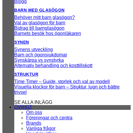
Blogg
BARN MED GLASÖGON
Behöver mitt barn glasögon?
Val av glasögon för barn
Bidrag till barnglasögon
Barnets besök hos ögonläkaren
SYNEN
Synens utveckling
Barn och ögonsjukdomar
Synskärpa vs synstyrka
Alternativ behandling och kosttillskott
STRUKTUR
Time Timer – Guide, storlek och val av modell
Visuella klockor för barn – Struktur, lugn och bättre
trivsel
SE ALLA INLÄGG
ÖVRIGT
Om oss
Föreningar och centra
Brands
Vanliga frågor