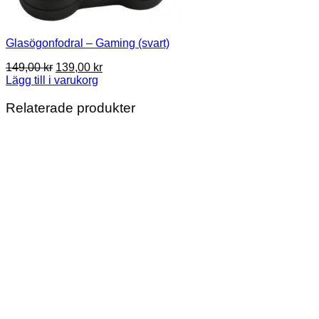
Glasögonfodral – Gaming (svart)
Det
Det
149,00
kr
139,00
kr
ursprungliga
nuvarande
Lägg till i varukorg
priset
priset
var:
är:
Relaterade produkter
149,00 kr.
139,00 kr.