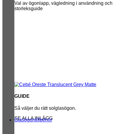
Val av ögonlapp, vägledning i användning och
storleksguide
GUIDE
Så väljer du rätt solglasögon.
SE ALLA INLÄGG
Glasögontillbehör