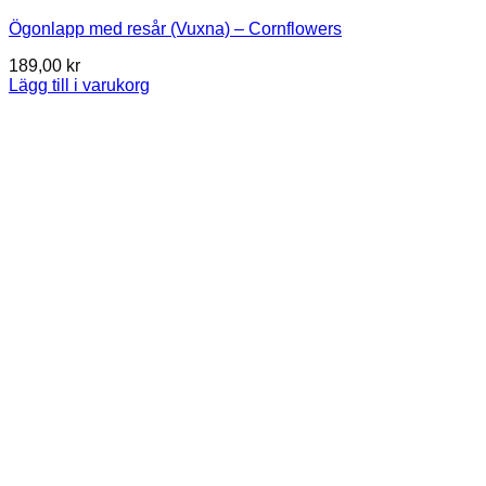
Ögonlapp med resår (Vuxna) – Cornflowers
189,00
kr
Lägg till i varukorg