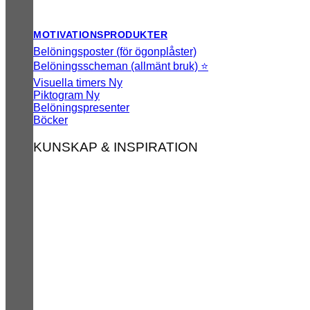
MOTIVATIONSPRODUKTER
Belöningsposter (för ögonplåster)
Belöningsscheman (allmänt bruk) ⭐
Visuella timers
Piktogram
Belöningspresenter
Böcker
KUNSKAP & INSPIRATION