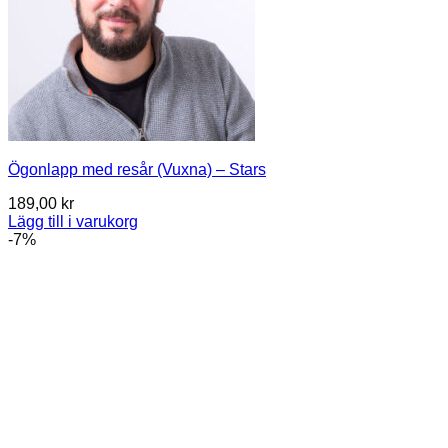
Ögonlapp med resår (Vuxna) – Stars
189,00
kr
Lägg till i varukorg
-7%