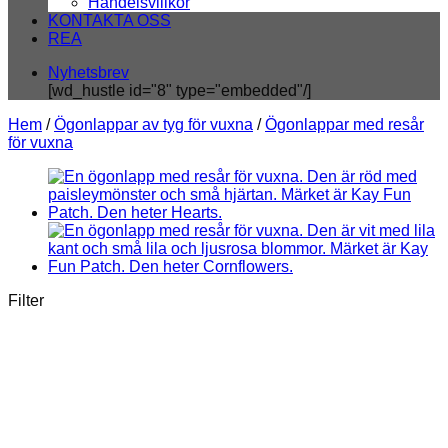
Handelsvillkor
KONTAKTA OSS
REA
Nyhetsbrev
[wd_hustle id="8" type="embedded"/]
Hem
/
Ögonlappar av tyg för vuxna
/
Ögonlappar med resår
för vuxna
Filter