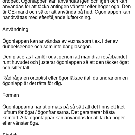
ortoped. Ögonlappen kan användas igen och igen och kan
användas för att täcka antingen vänster eller höger öga. Den
är CE-märkt och säker att använda på hud. Ögonlappen kan
handtvättas med efterföljande lufttorkning.
Användning
Ögonlappen kan användas av vuxna som t.ex. lider av
dubbelseende och som inte bär glasögon.
Den placeras framför ögat genom att man drar resårbandet
runt huvudet och justerar ögonlappen så att den täcker ögat
och sitter tätt.
Rådfråga en ortoptist eller ögonläkare ifall du undrar om en
ögonlapp är det rätta för dig.
Formen
Ögonlapparna har utformats på så sätt att det finns ett litet
luftrum för ögat / ögonfransarna. Det garanterar bästa
komfort. Alla ögonlappar kan användas för att täcka höger
eller vänster öga.