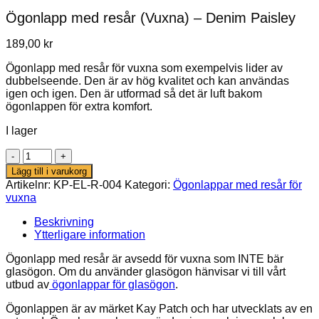
Ögonlapp med resår (Vuxna) – Denim Paisley
189,00
kr
Ögonlapp med resår för vuxna som exempelvis lider av
dubbelseende. Den är av hög kvalitet och kan användas
igen och igen. Den är utformad så det är luft bakom
ögonlappen för extra komfort.
I lager
Ögonlapp
med
Lägg till i varukorg
resår
Artikelnr:
KP-EL-R-004
Kategori:
Ögonlappar med resår för
(Vuxna)
vuxna
–
Denim
Beskrivning
Paisley
Ytterligare information
mängd
Ögonlapp med resår är avsedd för vuxna som INTE bär
glasögon. Om du använder glasögon hänvisar vi till vårt
utbud av
ögonlappar för glasögon
.
Ögonlappen är av märket Kay Patch och har utvecklats av en