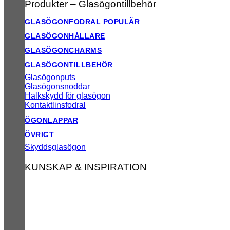
Produkter – Glasögontillbehör
GLASÖGONFODRAL
GLASÖGONHÅLLARE
GLASÖGONCHARMS
GLASÖGONTILLBEHÖR
Glasögonputs
Glasögonsnoddar
Halkskydd för glasögon
Kontaktlinsfodral
ÖGONLAPPAR
ÖVRIGT
Skyddsglasögon
KUNSKAP & INSPIRATION