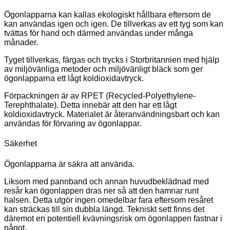
Ögonlapparna kan kallas ekologiskt hållbara eftersom de
kan användas igen och igen. De tillverkas av ett tyg som kan
tvättas för hand och därmed användas under många
månader.
Tyget tillverkas, färgas och trycks i Storbritannien med hjälp
av miljövänliga metoder och miljövänligt bläck som ger
ögonlapparna ett lågt koldioxidavtryck.
Förpackningen är av RPET (Recycled-Polyethylene-
Terephthalate). Detta innebär att den har ett lågt
koldioxidavtryck. Materialet är återanvändningsbart och kan
användas för förvaring av ögonlappar.
Säkerhet
Ögonlapparna är säkra att använda.
Liksom med pannband och annan huvudbeklädnad med
resår kan ögonlappen dras ner så att den hamnar runt
halsen. Detta utgör ingen omedelbar fara eftersom resåret
kan sträckas till sin dubbla längd. Tekniskt sett finns det
däremot en potentiell kvävningsrisk om ögonlappen fastnar i
något.