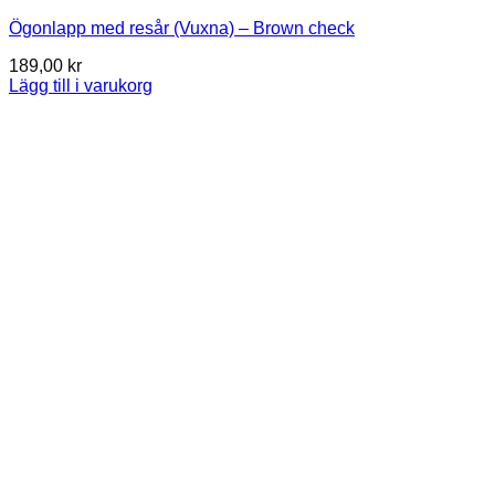
Ögonlapp med resår (Vuxna) – Brown check
189,00
kr
Lägg till i varukorg