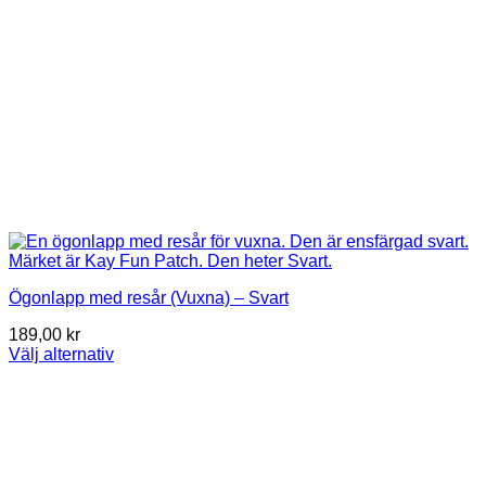
Ögonlapp med resår (Vuxna) – Svart
189,00
kr
Välj alternativ
Den
här
produkten
har
flera
varianter.