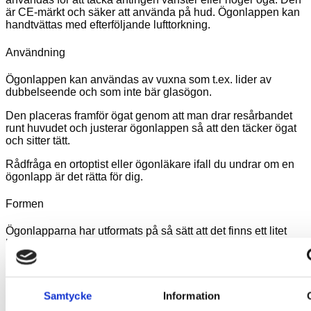
är CE-märkt och säker att använda på hud. Ögonlappen kan
handtvättas med efterföljande lufttorkning.
Användning
Ögonlappen kan användas av vuxna som t.ex. lider av
dubbelseende och som inte bär glasögon.
Den placeras framför ögat genom att man drar resårbandet
runt huvudet och justerar ögonlappen så att den täcker ögat
och sitter tätt.
Rådfråga en ortoptist eller ögonläkare ifall du undrar om en
ögonlapp är det rätta för dig.
Formen
Ögonlapparna har utformats på så sätt att det finns ett litet
luftrum för ögat / ögonfransarna. Det garanterar bästa
komfort. Alla ögonlappar kan användas för att täcka höger
eller vänster öga.
Samtycke
Information
Storlek