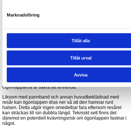
Ögonlapparna kan kallas ekologiskt hållbara eftersom de
kan användas igen och igen. De tillverkas av ett tyg som kan
tvättas för hand och därmed användas under många
Marknadsföring
månader.
Tyget tillverkas, färgas och trycks i Storbritannien med hjälp
av miljövänliga metoder och miljövänligt bläck som ger
ögonlapparna ett lågt koldioxidavtryck.
Tillåt alla
Förpackningen är av RPET (Recycled-Polyethylene-
Terephthalate). Detta innebär att den har ett lågt
Tillåt urval
koldioxidavtryck. Materialet är återanvändningsbart och kan
användas för förvaring av ögonlappar.
Avvisa
Säkerhet
Ögonlapparna är säkra att använda.
Liksom med pannband och annan huvudbeklädnad med
resår kan ögonlappen dras ner så att den hamnar runt
halsen. Detta utgör ingen omedelbar fara eftersom resåret
kan sträckas till sin dubbla längd. Tekniskt sett finns det
däremot en potentiell kvävningsrisk om ögonlappen fastnar i
något.