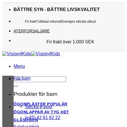
Skip
to
BÄTTRE SYN - BÄTTRE LIVSKVALITET
content
Fri frakt*
Utökad returratt
Sveriges största utbud
ATERFORSALJARE
Fri frakt över 1.000 SEK
Sveriges största utbud
Utökad returratt
Kunderna älskar oss
Menu
För barn
Sök
efter:
Produkter för barn
ÖGONPLÅSTER
Skicka e-post
ÖGONLAPPAR AV TYG
(+45) 42 61 62 22
GLASÖGON
Solglasögon