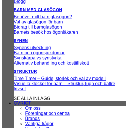
Blogg
BARN MED GLASÖGON
Behöver mitt barn glasögon?
Val av glasögon för barn
Bidrag till barnglasögon
Barnets besök hos ögonläkaren
SYNEN
Synens utveckling
Barn och ögonsjukdomar
Synskärpa vs synstyrka
Alternativ behandling och kosttillskott
STRUKTUR
Time Timer – Guide, storlek och val av modell
Visuella klockor för barn – Struktur, lugn och bättre
trivsel
SE ALLA INLÄGG
ÖVRIGT
Om oss
Föreningar och centra
Brands
Vanliga frågor