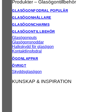
Produkter – Glasögontillbehör
GLASÖGONFODRAL
GLASÖGONHÅLLARE
GLASÖGONCHARMS
GLASÖGONTILLBEHÖR
Glasögonputs
Glasögonsnoddar
Halkskydd för glasögon
Kontaktlinsfodral
ÖGONLAPPAR
ÖVRIGT
Skyddsglasögon
KUNSKAP & INSPIRATION