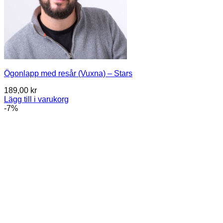
Ögonlapp med resår (Vuxna) – Stars
189,00
kr
Lägg till i varukorg
-7%