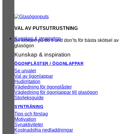
VAL AV PUTSUTRUSTNING
Kunskap & inspiration
Bli klokare på do’s and don’ts för bästa skötsel av
glasögon
Kunskap & inspiration
ÖGONPLÅSTER / ÖGONLAPPAR
Se urvalet
Val av ögonlappar
Hudirritation
Vägledning för ögonplåster
Vägledning för ögonlappar till glasögon
Storleksguide
SYNTRÄNING
Tips och förslag
Motivation
Synaktiviteter
Kostnadsfria nedladdningar