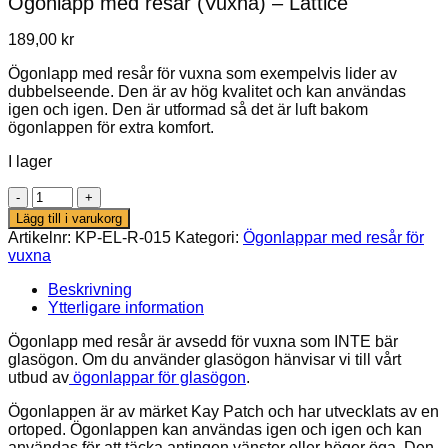
Ögonlapp med resår (Vuxna) – Lattice
189,00
kr
Ögonlapp med resår för vuxna som exempelvis lider av
dubbelseende. Den är av hög kvalitet och kan användas
igen och igen. Den är utformad så det är luft bakom
ögonlappen för extra komfort.
I lager
Ögonlapp
med
Lägg till i varukorg
resår
Artikelnr:
KP-EL-R-015
Kategori:
Ögonlappar med resår för
(Vuxna)
vuxna
–
Lattice
Beskrivning
mängd
Ytterligare information
Ögonlapp med resår är avsedd för vuxna som INTE bär
glasögon. Om du använder glasögon hänvisar vi till vårt
utbud av
ögonlappar för glasögon
.
Ögonlappen är av märket Kay Patch och har utvecklats av en
ortoped. Ögonlappen kan användas igen och igen och kan
användas för att täcka antingen vänster eller höger öga. Den