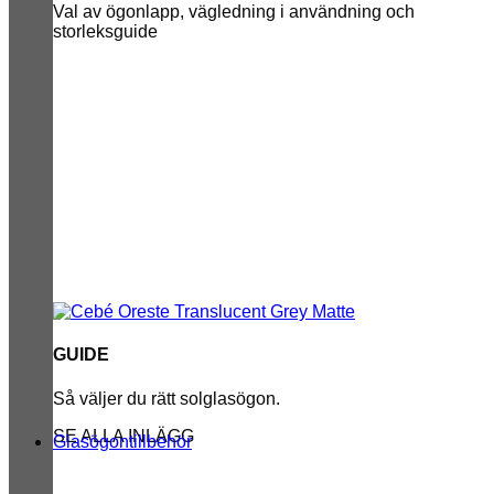
Val av ögonlapp, vägledning i användning och
storleksguide
GUIDE
Så väljer du rätt solglasögon.
SE ALLA INLÄGG
Glasögontillbehör