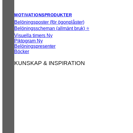
MOTIVATIONSPRODUKTER
Belöningsposter (för ögonplåster)
Belöningsscheman (allmänt bruk) ⭐
Visuella timers
Piktogram
Belöningspresenter
Böcker
KUNSKAP & INSPIRATION