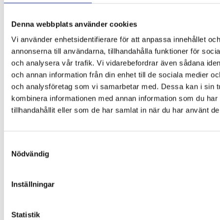
Regular: 7,7 x 6,7 cm (BxH)
Denna webbplats använder cookies
I luftrummet på baksidan av ögonlappen är det cirka 2 cm
från spets till öga. Resåret är 40 cm långt och passar alla
Vi använder enhetsidentifierare för att anpassa innehållet oc
huvudstorlekar eftersom det kan sträckas till dubbel längd.
annonserna till användarna, tillhandahålla funktioner för soci
Se ev. vår
storleksguide
.
och analysera vår trafik. Vi vidarebefordrar även sådana ident
och annan information från din enhet till de sociala medier o
Material
och analysföretag som vi samarbetar med. Dessa kan i sin t
Ögonlapparna tillverkas av ett tyg som certifierats enligt
kombinera informationen med annan information som du har
Oeko-Tex ®. De är mjuka och allergivänliga. Detta gör dem
tillhandahållit eller som de har samlat in när du har använt de
även hudvänliga. De har byggts upp av olika tygskikt. Det
innersta skiktet är svart och blockerar nästan allt ljus. Ett
totalt mörker kan inte garanteras med denna ögonlapp.
Samtyckesval
Resåret är latexfritt.
Nödvändig
Ögonlappen kan handtvättas med milt rengöringsmedel i
kallt vatten. Den ska lufttorkas för att bibehålla sin form och
Inställningar
utseende..
Miljö
Statistik