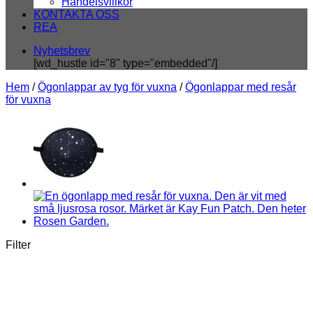
Handelsvillkor
KONTAKTA OSS
REA
Nyhetsbrev
[wd_hustle id="8" type="embedded"/]
Hem
/
Ögonlappar av tyg för vuxna
/
Ögonlappar med resår
för vuxna
Filter