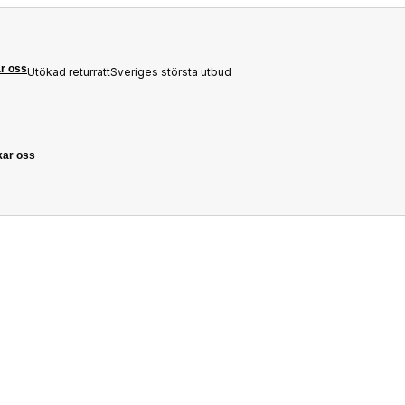
r oss
Utökad returratt
Sveriges största utbud
kar oss