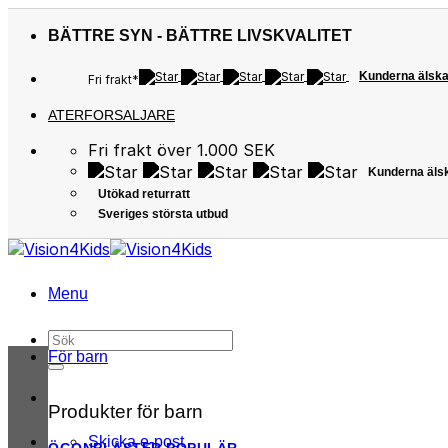
Skip
to
BÄTTRE SYN - BÄTTRE LIVSKVALITET
content
Kunderna älska
Fri frakt*
ATERFORSALJARE
Fri frakt över 1.000 SEK
Kunderna äls
Utökad returratt
Sveriges största utbud
Menu
Sök
efter:
För barn
Produkter för barn
Skicka e-post