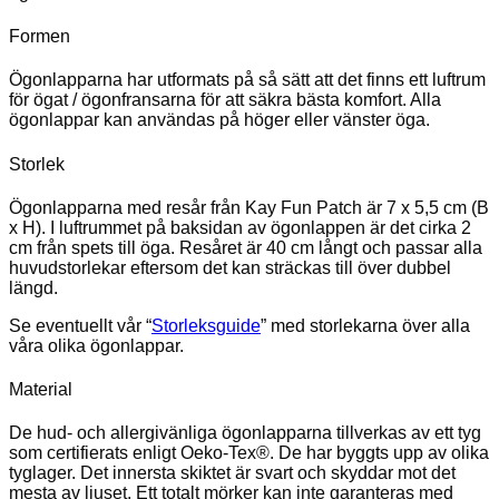
Formen
Ögonlapparna har utformats på så sätt att det finns ett luftrum
för ögat / ögonfransarna för att säkra bästa komfort. Alla
ögonlappar kan användas på höger eller vänster öga.
Storlek
Ögonlapparna med resår från Kay Fun Patch är 7 x 5,5 cm (B
x H). I luftrummet på baksidan av ögonlappen är det cirka 2
cm från spets till öga. Resåret är 40 cm långt och passar alla
huvudstorlekar eftersom det kan sträckas till över dubbel
längd.
Se eventuellt vår “
Storleksguide
” med storlekarna över alla
våra olika ögonlappar.
Material
De hud- och allergivänliga ögonlapparna tillverkas av ett tyg
som certifierats enligt Oeko-Tex®. De har byggts upp av olika
tyglager. Det innersta skiktet är svart och skyddar mot det
mesta av ljuset. Ett totalt mörker kan inte garanteras med