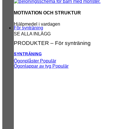
MOTIVATION OCH STRUKTUR
Hjälpmedel i vardagen
För synträning
SE ALLA INLÄGG
PRODUKTER – För synträning
SYNTRÄNING
Ögonplåster
Ögonlappar av tyg