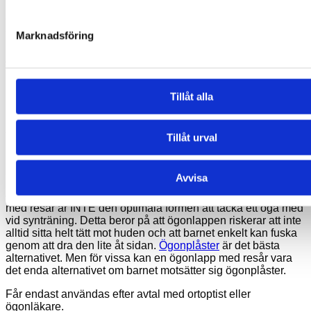
antingen höger eller vänster öga. Den är dessutom CE-märkt
och säker att använda på hud. Den kan handtvättas med
efterföljande lufttorkning.
Marknadsföring
Användning
Ögonlapparna kan användas för amblyopibehandling av
Tillåt alla
barn som inte bär glasögon.
Placera ögonlappen framför ögat som ska täckas under
träningen och sätt resåret runt huvudet. Se till att ögonlappen
Tillåt urval
sitter tätt mot ögat genom att justera placeringen så att barnet
inte kan kika ut.
Avvisa
De kan användas som ett alternativ till ögonplåster eller som
ett komplement om huden behöver tillfällig vila. Ögonlappar
med resår är INTE den optimala formen att täcka ett öga med
vid synträning. Detta beror på att ögonlappen riskerar att inte
alltid sitta helt tätt mot huden och att barnet enkelt kan fuska
genom att dra den lite åt sidan.
Ögonplåster
är det bästa
alternativet. Men för vissa kan en ögonlapp med resår vara
det enda alternativet om barnet motsätter sig ögonplåster.
Får endast användas efter avtal med ortoptist eller
ögonläkare.