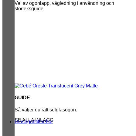
Val av ögonlapp, vägledning i användning och
storleksguide
GUIDE
Så väljer du rätt solglasögon.
SE ALLA INLÄGG
Glasögontillbehör