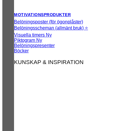
MOTIVATIONSPRODUKTER
Belöningsposter (för ögonplåster)
Belöningsscheman (allmänt bruk) ⭐
Visuella timers
Piktogram
Belöningspresenter
Böcker
KUNSKAP & INSPIRATION