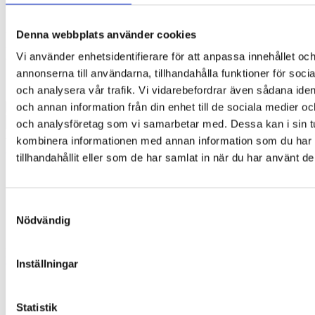
189,00
kr
Ögonlapp för synträning av barn som INTE bär glasögon. Den kan
Denna webbplats använder cookies
användas igen och igen. Den har tillverkats av ett tyg som
Vi använder enhetsidentifierare för att anpassa innehållet oc
certifierats enligt Oeko-Tex ®. Den är allergivänlig.
annonserna till användarna, tillhandahålla funktioner för soci
I lager
och analysera vår trafik. Vi vidarebefordrar även sådana ident
Ögonlapp
och annan information från din enhet till de sociala medier o
med
Lägg till i varukorg
och analysföretag som vi samarbetar med. Dessa kan i sin t
resår
Artikelnr:
KF-EL-R-036
Kategori:
Ögonlappar med resår för
kombinera informationen med annan information som du har
-
barn
Orange
tillhandahållit eller som de har samlat in när du har använt de
Flames
Beskrivning
mängd
Ytterligare information
Samtyckesval
Ögonlapp med resår för barn används vid synträning.
Nödvändig
Exempelvis i samband med lazy eye (amblyopi). Denna typ
är avsedd för barn som INTE bär glasögon. Om ditt barn
använder glasögon hänvisar vi till vårt utbud av
ögonlappar
för glasögon
.
Inställningar
Ögonlappen är av märket Kay Fun Patch och har utvecklats
av en ortoptist som specialiserat sig på synträning av barn.
Statistik
Den kan användas igen och igen och kan användas för