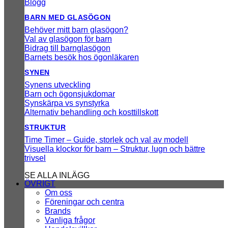
Blogg
BARN MED GLASÖGON
Behöver mitt barn glasögon?
Val av glasögon för barn
Bidrag till barnglasögon
Barnets besök hos ögonläkaren
SYNEN
Synens utveckling
Barn och ögonsjukdomar
Synskärpa vs synstyrka
Alternativ behandling och kosttillskott
STRUKTUR
Time Timer – Guide, storlek och val av modell
Visuella klockor för barn – Struktur, lugn och bättre
trivsel
SE ALLA INLÄGG
ÖVRIGT
Om oss
Föreningar och centra
Brands
Vanliga frågor