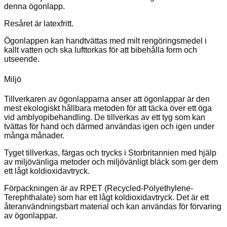
denna ögonlapp.
Resåret är latexfritt.
Ögonlappen kan handtvättas med milt rengöringsmedel i
kallt vatten och ska lufttorkas för att bibehålla form och
utseende.
Miljö
Tillverkaren av ögonlapparna anser att ögonlappar är den
mest ekologiskt hållbara metoden för att täcka över ett öga
vid amblyopibehandling. De tillverkas av ett tyg som kan
tvättas för hand och därmed användas igen och igen under
många månader.
Tyget tillverkas, färgas och trycks i Storbritannien med hjälp
av miljövänliga metoder och miljövänligt bläck som ger dem
ett lågt koldioxidavtryck.
Förpackningen är av RPET (Recycled-Polyethylene-
Terephthalate) som har ett lågt koldioxidavtryck. Det är ett
återanvändningsbart material och kan användas för förvaring
av ögonlappar.