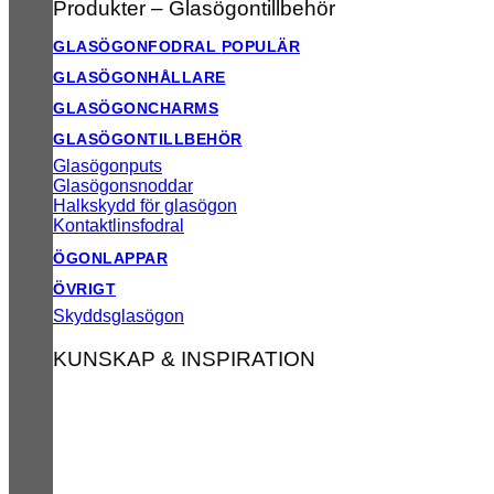
Produkter – Glasögontillbehör
GLASÖGONFODRAL
GLASÖGONHÅLLARE
GLASÖGONCHARMS
GLASÖGONTILLBEHÖR
Glasögonputs
Glasögonsnoddar
Halkskydd för glasögon
Kontaktlinsfodral
ÖGONLAPPAR
ÖVRIGT
Skyddsglasögon
KUNSKAP & INSPIRATION