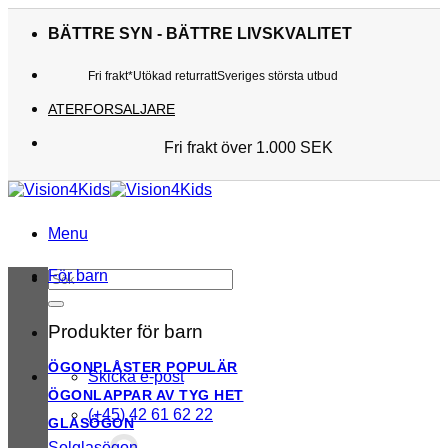
Skip
to
BÄTTRE SYN - BÄTTRE LIVSKVALITET
content
Fri frakt*
Utökad returratt
Sveriges största utbud
ATERFORSALJARE
Fri frakt över 1.000 SEK
Sveriges största utbud
Utökad returratt
Kunderna älskar oss
Menu
För barn
Sök
efter:
Produkter för barn
ÖGONPLÅSTER
Skicka e-post
ÖGONLAPPAR AV TYG
(+45) 42 61 62 22
GLASÖGON
Solglasögon