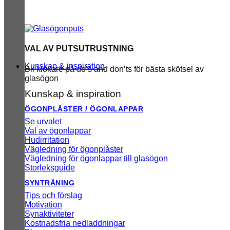
VAL AV PUTSUTRUSTNING
Kunskap & inspiration
Bli klokare på do’s and don’ts för bästa skötsel av
glasögon
Kunskap & inspiration
ÖGONPLÅSTER / ÖGONLAPPAR
Se urvalet
Val av ögonlappar
Hudirritation
Vägledning för ögonplåster
Vägledning för ögonlappar till glasögon
Storleksguide
SYNTRÄNING
Tips och förslag
Motivation
Synaktiviteter
Kostnadsfria nedladdningar