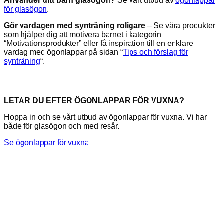
Använder ditt barn glasögon?
Se vårt utbud av
ögonlappar
för glasögon
.
Gör vardagen med synträning roligare
– Se våra produkter
som hjälper dig att motivera barnet i kategorin
“Motivationsprodukter” eller få inspiration till en enklare
vardag med ögonlappar på sidan “
Tips och förslag för
synträning
“.
LETAR DU EFTER ÖGONLAPPAR FÖR VUXNA?
Hoppa in och se vårt utbud av ögonlappar för vuxna. Vi har
både för glasögon och med resår.
Se ögonlappar för vuxna