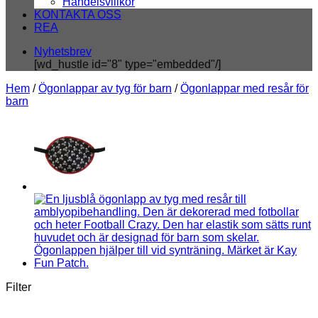
Handelsvillkor
KONTAKTA OSS
REA
Nyhetsbrev
[wd_hustle id="8" type="embedded"/]
Hem
/
Ögonlappar av tyg för barn
/
Ögonlappar med resår för
barn
Filter