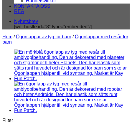
Handelsvillkor
KONTAKTA OSS
REA
Nyhetsbrev
[wd_hustle id="8" type="embedded"/]
Hem
/
Ögonlappar av tyg för barn
/
Ögonlappar med resår för
barn
Filter