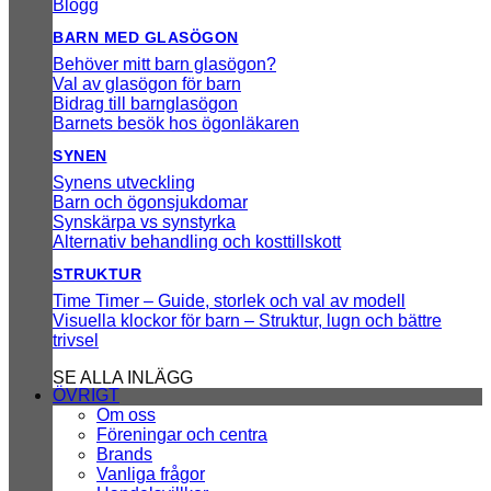
Blogg
BARN MED GLASÖGON
Behöver mitt barn glasögon?
Val av glasögon för barn
Bidrag till barnglasögon
Barnets besök hos ögonläkaren
SYNEN
Synens utveckling
Barn och ögonsjukdomar
Synskärpa vs synstyrka
Alternativ behandling och kosttillskott
STRUKTUR
Time Timer – Guide, storlek och val av modell
Visuella klockor för barn – Struktur, lugn och bättre
trivsel
SE ALLA INLÄGG
ÖVRIGT
Om oss
Föreningar och centra
Brands
Vanliga frågor