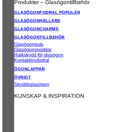
Produkter – Glasögontillbehör
GLASÖGONFODRAL
GLASÖGONHÅLLARE
GLASÖGONCHARMS
GLASÖGONTILLBEHÖR
Glasögonputs
Glasögonsnoddar
Halkskydd för glasögon
Kontaktlinsfodral
ÖGONLAPPAR
ÖVRIGT
Skyddsglasögon
KUNSKAP & INSPIRATION