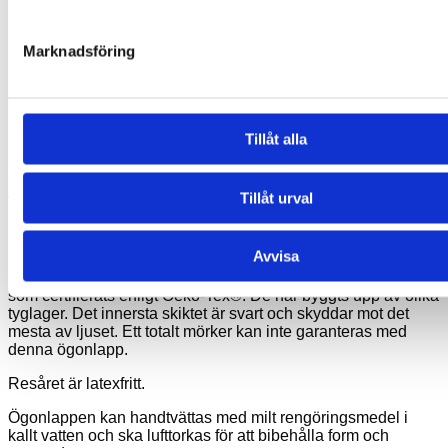
Storlek
Marknadsföring
Ögonlapparna med resår från Kay Fun Patch är 7 x 5,5 cm (B
x H). I luftrummet på baksidan av ögonlappen är det cirka 2
cm från spets till öga. Resåret är 40 cm långt och passar alla
huvudstorlekar eftersom det kan sträckas till över dubbel
Tillåt alla
längd.
Se eventuellt vår “
Storleksguide
” med storlekarna över alla
Tillåt urval
våra olika ögonlappar.
Material
Avvisa
De hud- och allergivänliga ögonlapparna tillverkas av ett tyg
som certifierats enligt Oeko-Tex®. De har byggts upp av olika
tyglager. Det innersta skiktet är svart och skyddar mot det
mesta av ljuset. Ett totalt mörker kan inte garanteras med
denna ögonlapp.
Resåret är latexfritt.
Ögonlappen kan handtvättas med milt rengöringsmedel i
kallt vatten och ska lufttorkas för att bibehålla form och