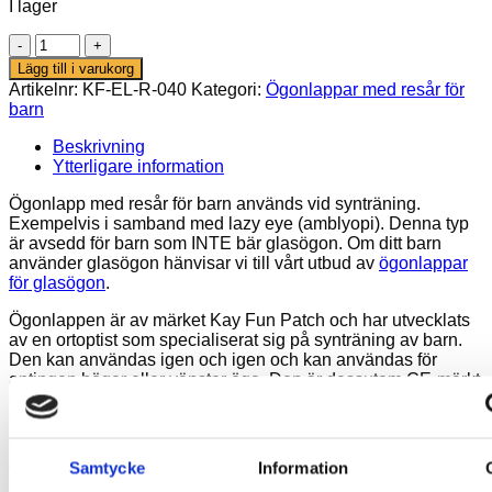
I lager
Ögonlapp
med
Lägg till i varukorg
resår
Artikelnr:
KF-EL-R-040
Kategori:
Ögonlappar med resår för
-
barn
Happy
Frogs
Beskrivning
mängd
Ytterligare information
Ögonlapp med resår för barn används vid synträning.
Exempelvis i samband med lazy eye (amblyopi). Denna typ
är avsedd för barn som INTE bär glasögon. Om ditt barn
använder glasögon hänvisar vi till vårt utbud av
ögonlappar
för glasögon
.
Ögonlappen är av märket Kay Fun Patch och har utvecklats
av en ortoptist som specialiserat sig på synträning av barn.
Den kan användas igen och igen och kan användas för
antingen höger eller vänster öga. Den är dessutom CE-märkt
och säker att använda på hud. Den kan handtvättas med
efterföljande lufttorkning.
Användning
Samtycke
Information