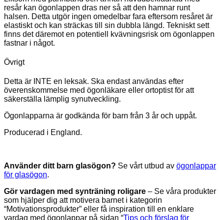
resår kan ögonlappen dras ner så att den hamnar runt
halsen. Detta utgör ingen omedelbar fara eftersom resåret är
elastiskt och kan sträckas till sin dubbla längd. Tekniskt sett
finns det däremot en potentiell kvävningsrisk om ögonlappen
fastnar i något.
Övrigt
Detta är INTE en leksak. Ska endast användas efter
överenskommelse med ögonläkare eller ortoptist för att
säkerställa lämplig synutveckling.
Ögonlapparna är godkända för barn från 3 år och uppåt.
Producerad i England.
Använder ditt barn glasögon?
Se vårt utbud av
ögonlappar
för glasögon
.
Gör vardagen med synträning roligare
– Se våra produkter
som hjälper dig att motivera barnet i kategorin
“Motivationsprodukter” eller få inspiration till en enklare
vardag med ögonlappar på sidan “
Tips och förslag för