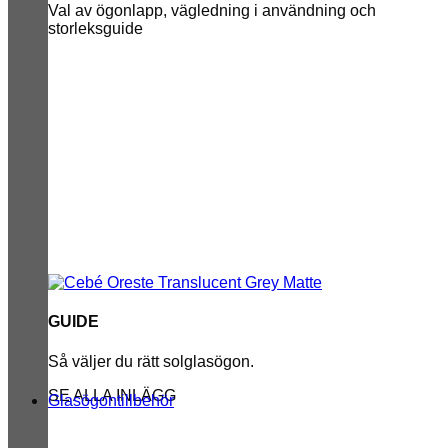
Val av ögonlapp, vägledning i användning och
storleksguide
GUIDE
Så väljer du rätt solglasögon.
SE ALLA INLÄGG
Glasögontillbehör