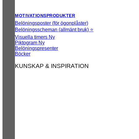
MOTIVATIONSPRODUKTER
Belöningsposter (för ögonplåster)
Belöningsscheman (allmänt bruk) ⭐
Visuella timers
Piktogram
Belöningspresenter
Böcker
KUNSKAP & INSPIRATION