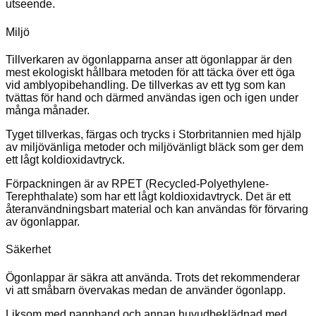
utseende.
Miljö
Tillverkaren av ögonlapparna anser att ögonlappar är den
mest ekologiskt hållbara metoden för att täcka över ett öga
vid amblyopibehandling. De tillverkas av ett tyg som kan
tvättas för hand och därmed användas igen och igen under
många månader.
Tyget tillverkas, färgas och trycks i Storbritannien med hjälp
av miljövänliga metoder och miljövänligt bläck som ger dem
ett lågt koldioxidavtryck.
Förpackningen är av RPET (Recycled-Polyethylene-
Terephthalate) som har ett lågt koldioxidavtryck. Det är ett
återanvändningsbart material och kan användas för förvaring
av ögonlappar.
Säkerhet
Ögonlappar är säkra att använda. Trots det rekommenderar
vi att småbarn övervakas medan de använder ögonlapp.
Liksom med pannband och annan huvudbeklädnad med