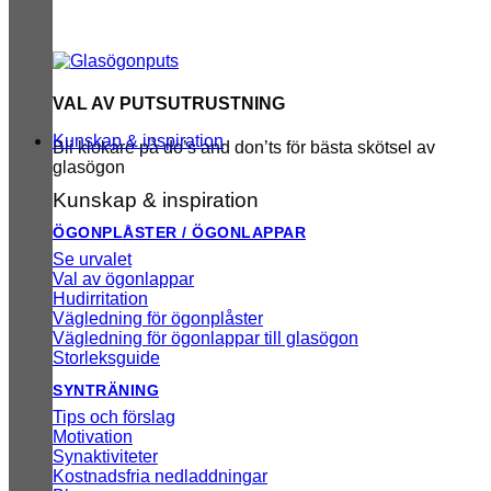
VAL AV PUTSUTRUSTNING
Kunskap & inspiration
Bli klokare på do’s and don’ts för bästa skötsel av
glasögon
Kunskap & inspiration
ÖGONPLÅSTER / ÖGONLAPPAR
Se urvalet
Val av ögonlappar
Hudirritation
Vägledning för ögonplåster
Vägledning för ögonlappar till glasögon
Storleksguide
SYNTRÄNING
Tips och förslag
Motivation
Synaktiviteter
Kostnadsfria nedladdningar