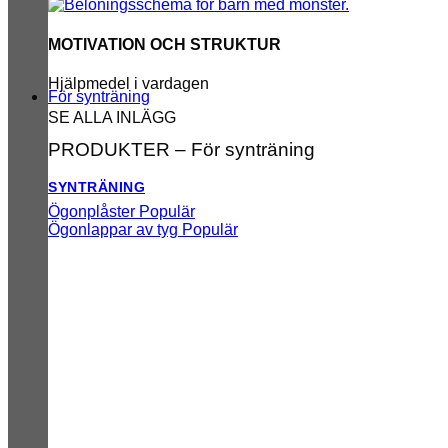
MOTIVATION OCH STRUKTUR
Hjälpmedel i vardagen
För synträning
SE ALLA INLÄGG
PRODUKTER – För synträning
SYNTRÄNING
Ögonplåster
Ögonlappar av tyg