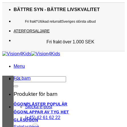
Skip
to
BÄTTRE SYN - BÄTTRE LIVSKVALITET
content
Fri frakt*
Utökad returratt
Sveriges största utbud
ATERFORSALJARE
Fri frakt över 1.000 SEK
Sveriges största utbud
Utökad returratt
Kunderna älskar oss
Menu
För barn
Sök
efter:
Produkter för barn
ÖGONPLÅSTER
Skicka e-post
ÖGONLAPPAR AV TYG
(+45) 42 61 62 22
GLASÖGON
Solglasögon