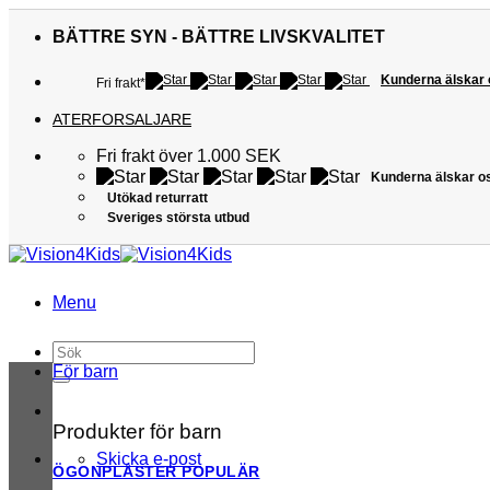
Skip
to
BÄTTRE SYN - BÄTTRE LIVSKVALITET
content
Kunderna älskar
Fri frakt*
ATERFORSALJARE
Fri frakt över 1.000 SEK
Kunderna älskar o
Utökad returratt
Sveriges största utbud
Menu
Sök
efter:
För barn
Produkter för barn
Skicka e-post
ÖGONPLÅSTER