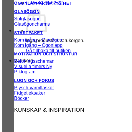
(+45) 42 61 62 22
ÖGONLAPPAR AV TYG
GLASÖGON
Solglasögon
Glasögoncharms
STARTPAKET
Kom igång – Glasögon
Inga produkter i varukorgen.
Kom igång – Ögonlapp
Gå tillbaka till butiken
MOTIVATION OCH STRUKTUR
Varukorg
Belöningsscheman
Visuella timers
Piktogram
LUGN OCH FOKUS
Plysch-värmflaskor
Fidgetleksaker
Böcker
KUNSKAP & INSPIRATION