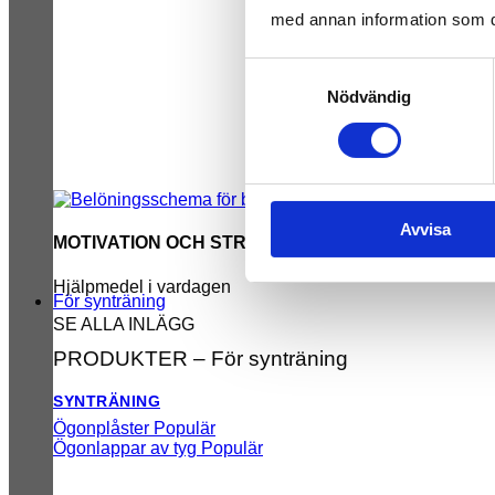
med annan information som du 
Samtyckesval
Nödvändig
Avvisa
MOTIVATION OCH STRUKTUR
Hjälpmedel i vardagen
För synträning
SE ALLA INLÄGG
PRODUKTER – För synträning
SYNTRÄNING
Ögonplåster
Ögonlappar av tyg