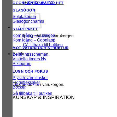
(+45) 42 61 62 22
ÖGONLAPPAR AV TYG
GLASÖGON
Solglasögon
Glasögoncharms
STARTPAKET
Kom igång – Glasögon
Inga produkter i varukorgen.
Kom igång – Ögonlapp
Gå tillbaka till butiken
MOTIVATION OCH STRUKTUR
Varukorg
Belöningsscheman
Visuella timers
Piktogram
LUGN OCH FOKUS
Plysch-värmflaskor
Fidgetleksaker
Inga produkter i varukorgen.
Böcker
Gå tillbaka till butiken
KUNSKAP & INSPIRATION