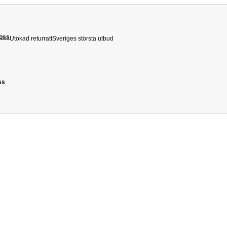
 oss
Utökad returratt
Sveriges största utbud
ss