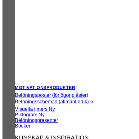
MOTIVATIONSPRODUKTER
Belöningsposter (för ögonplåster)
Belöningsscheman (allmänt bruk) ⭐
Visuella timers
Piktogram
Belöningspresenter
Böcker
KUNSKAP & INSPIRATION