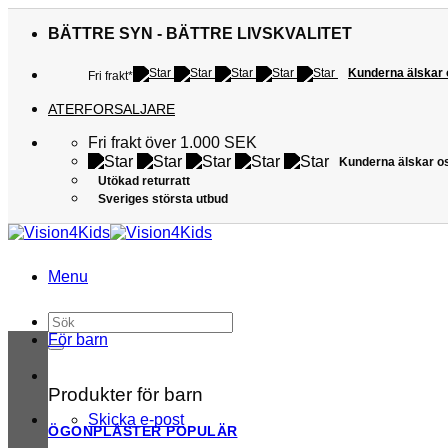
Skip
to
BÄTTRE SYN - BÄTTRE LIVSKVALITET
content
Kunderna älskar
Fri frakt*
ATERFORSALJARE
Fri frakt över 1.000 SEK
Kunderna älskar o
Utökad returratt
Sveriges största utbud
Menu
Sök
efter:
För barn
Produkter för barn
Skicka e-post
ÖGONPLÅSTER