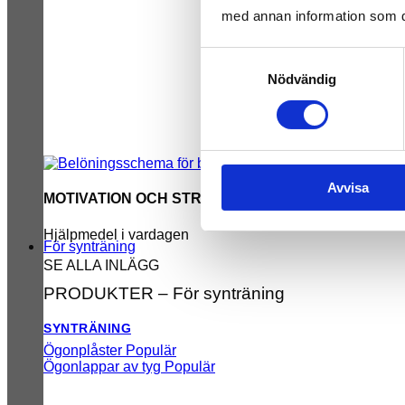
med annan information som du 
Samtyckesval
Nödvändig
Avvisa
MOTIVATION OCH STRUKTUR
Hjälpmedel i vardagen
För synträning
SE ALLA INLÄGG
PRODUKTER – För synträning
SYNTRÄNING
Ögonplåster
Ögonlappar av tyg