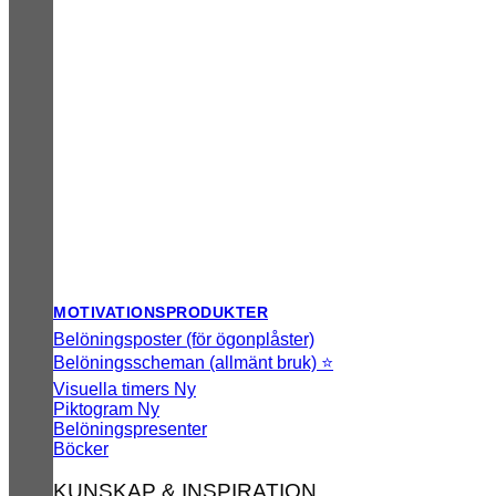
MOTIVATIONSPRODUKTER
Belöningsposter (för ögonplåster)
Belöningsscheman (allmänt bruk) ⭐
Visuella timers
Piktogram
Belöningspresenter
Böcker
KUNSKAP & INSPIRATION