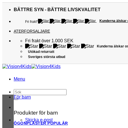
Skip
to
BÄTTRE SYN - BÄTTRE LIVSKVALITET
content
Kunderna älskar
Fri frakt*
ATERFORSALJARE
Fri frakt över 1.000 SEK
Kunderna älskar o
Utökad returratt
Sveriges största utbud
Menu
Sök
efter:
För barn
Produkter för barn
Skicka e-post
ÖGONPLÅSTER