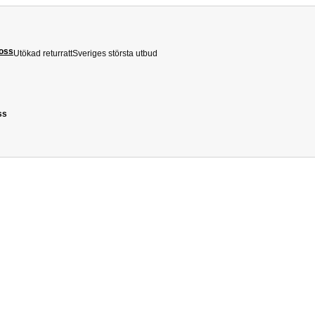
 oss
Utökad returratt
Sveriges största utbud
ss