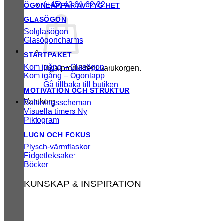
(+45) 42 61 62 22
ÖGONLAPPAR AV TYG
GLASÖGON
Solglasögon
Glasögoncharms
STARTPAKET
Kom igång – Glasögon
Inga produkter i varukorgen.
Kom igång – Ögonlapp
Gå tillbaka till butiken
MOTIVATION OCH STRUKTUR
Varukorg
Belöningsscheman
Visuella timers
Piktogram
LUGN OCH FOKUS
Plysch-värmflaskor
Fidgetleksaker
Böcker
KUNSKAP & INSPIRATION