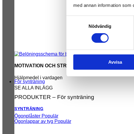
med annan information som du 
Samtyckesval
Nödvändig
Avvisa
MOTIVATION OCH STRUKTUR
Hjälpmedel i vardagen
För synträning
SE ALLA INLÄGG
PRODUKTER – För synträning
SYNTRÄNING
Ögonplåster
Ögonlappar av tyg