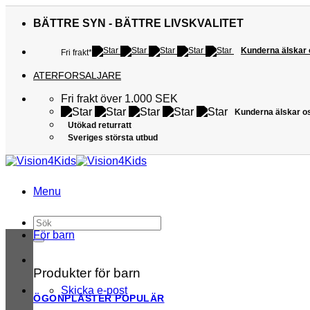
Skip
to
BÄTTRE SYN - BÄTTRE LIVSKVALITET
content
Kunderna älskar
Fri frakt*
ATERFORSALJARE
Fri frakt över 1.000 SEK
Kunderna älskar o
Utökad returratt
Sveriges största utbud
Menu
Sök
efter:
För barn
Produkter för barn
Skicka e-post
ÖGONPLÅSTER