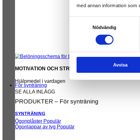
med annan information som du 
Samtyckesval
Nödvändig
Avvisa
MOTIVATION OCH STRUKTUR
Hjälpmedel i vardagen
För synträning
SE ALLA INLÄGG
PRODUKTER – För synträning
SYNTRÄNING
Ögonplåster
Ögonlappar av tyg