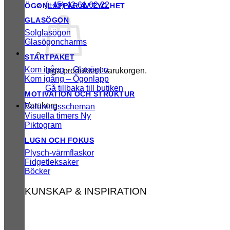
(+45) 42 61 62 22
ÖGONLAPPAR AV TYG
GLASÖGON
Solglasögon
Glasögoncharms
STARTPAKET
Kom igång – Glasögon
Inga produkter i varukorgen.
Kom igång – Ögonlapp
Gå tillbaka till butiken
MOTIVATION OCH STRUKTUR
Varukorg
Belöningsscheman
Visuella timers
Piktogram
LUGN OCH FOKUS
Plysch-värmflaskor
Fidgetleksaker
Böcker
KUNSKAP & INSPIRATION