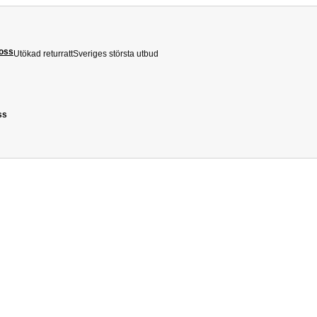
 oss
Utökad returratt
Sveriges största utbud
ss