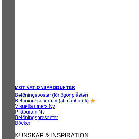
MOTIVATIONSPRODUKTER
Belöningsposter (för ögonplåster)
Belöningsscheman (allmänt bruk)
Visuella timers
Piktogram
Belöningspresenter
Böcker
KUNSKAP & INSPIRATION