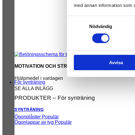
med annan information som du 
Samtyckesval
Nödvändig
Avvisa
MOTIVATION OCH STRUKTUR
Hjälpmedel i vardagen
För synträning
SE ALLA INLÄGG
PRODUKTER – För synträning
SYNTRÄNING
Ögonplåster
Ögonlappar av tyg