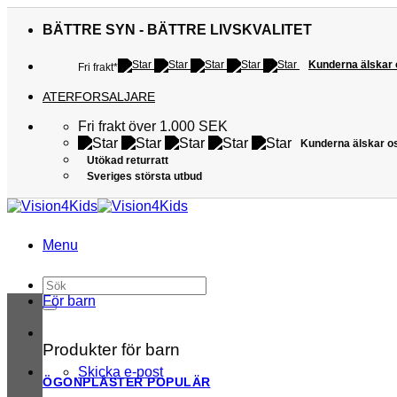
Skip
to
BÄTTRE SYN - BÄTTRE LIVSKVALITET
content
Kunderna älskar
Fri frakt*
ATERFORSALJARE
Fri frakt över 1.000 SEK
Kunderna älskar o
Utökad returratt
Sveriges största utbud
Menu
Sök
efter:
För barn
Produkter för barn
Skicka e-post
ÖGONPLÅSTER