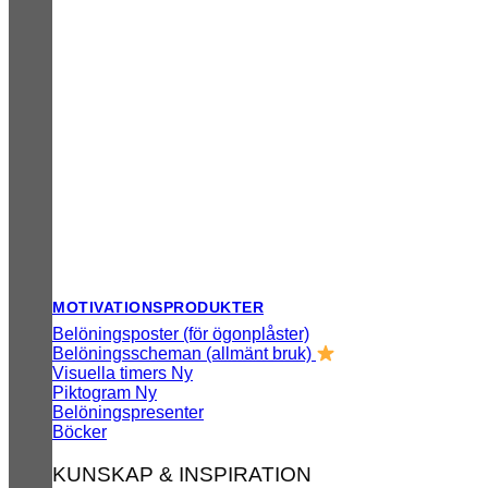
MOTIVATIONSPRODUKTER
Belöningsposter (för ögonplåster)
Belöningsscheman (allmänt bruk)
Visuella timers
Piktogram
Belöningspresenter
Böcker
KUNSKAP & INSPIRATION