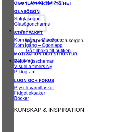
(+45) 42 61 62 22
ÖGONLAPPAR AV TYG
GLASÖGON
Solglasögon
Glasögoncharms
STARTPAKET
Kom igång – Glasögon
Inga produkter i varukorgen.
Kom igång – Ögonlapp
Gå tillbaka till butiken
MOTIVATION OCH STRUKTUR
Varukorg
Belöningsscheman
Visuella timers
Piktogram
LUGN OCH FOKUS
Plysch-värmflaskor
Fidgetleksaker
Böcker
KUNSKAP & INSPIRATION