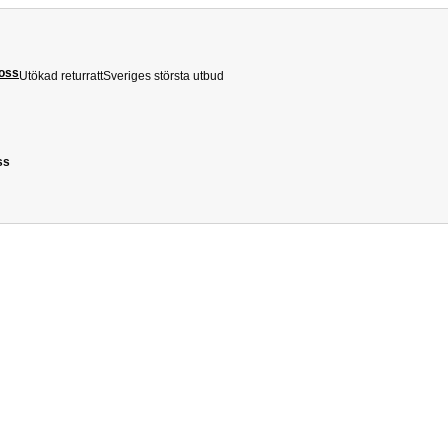
 oss
Utökad returratt
Sveriges största utbud
ss