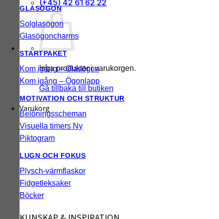
(+45) 42 61 62 22
GLASÖGON
Solglasögon
Glasögoncharms
STARTPAKET
Inga produkter i varukorgen.
Kom igång – Glasögon
Kom igång – Ögonlapp
Gå tillbaka till butiken
MOTIVATION OCH STRUKTUR
Varukorg
Belöningsscheman
Visuella timers
Piktogram
LUGN OCH FOKUS
Plysch-värmflaskor
Fidgetleksaker
Böcker
KUNSKAP & INSPIRATION