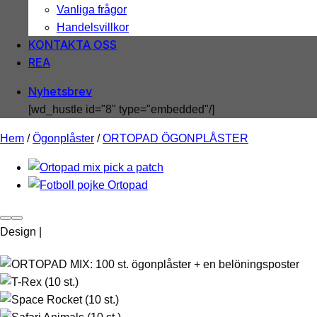
Vanliga frågor
Handelsvillkor
KONTAKTA OSS
REA
Nyhetsbrev
[wd_hustle id="8" type="embedded"/]
Hem
/
Ögonplåster
/
ORTOPAD ÖGONPLÅSTER
Design |