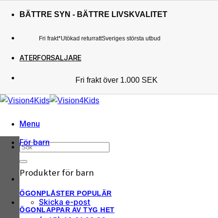
Skip
BÄTTRE SYN - BÄTTRE LIVSKVALITET
to
content
Fri frakt*
Utökad returratt
Sveriges största utbud
ATERFORSALJARE
Fri frakt över 1.000 SEK
Sveriges största utbud
Utökad returratt
Kunderna älskar oss
Menu
För barn
Sök
efter:
Produkter för barn
ÖGONPLÅSTER
Skicka e-post
ÖGONLAPPAR AV TYG