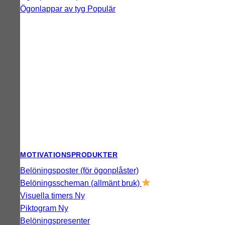
Ögonlappar av tyg
MOTIVATIONSPRODUKTER
Belöningsposter (för ögonplåster)
Belöningsscheman (allmänt bruk)
Visuella timers
Piktogram
Belöningspresenter