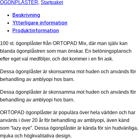
st.
ÖGONPLÅSTER
,
Startpaket
ögonplåster
Beskrivning
+
Ytterligare information
en
Produktinformation
belöningsposter
mängd
100 st. ögonplåster från ORTOPAD Mix, där man själv kan
blanda ögonplåstren som man önskar. En belöningsplansch
efter eget val medföljer, och det kommer i en fin ask.
Dessa ögonplåster är skonsamma mot huden och används för
behandling av amblyopi hos barn.
Dessa ögonplåster är skonsamma mot huden och används för
behandling av amblyopi hos barn.
ORTOPAD ögonplåster är populära över hela världen och har
använts i över 20 år för behandling av amblyopi, även känd
som “lazy eye”. Dessa ögonplåster är kända för sin hudvänliga,
mjuka och högkvalitativa design.