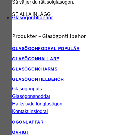
Så väljer du rätt solglasögon.
SE ALLA INLÄGG
Glasögontillbehör
Produkter – Glasögontillbehör
GLASÖGONFODRAL
GLASÖGONHÅLLARE
GLASÖGONCHARMS
GLASÖGONTILLBEHÖR
Glasögonputs
Glasögonsnoddar
Halkskydd för glasögon
Kontaktlinsfodral
ÖGONLAPPAR
ÖVRIGT