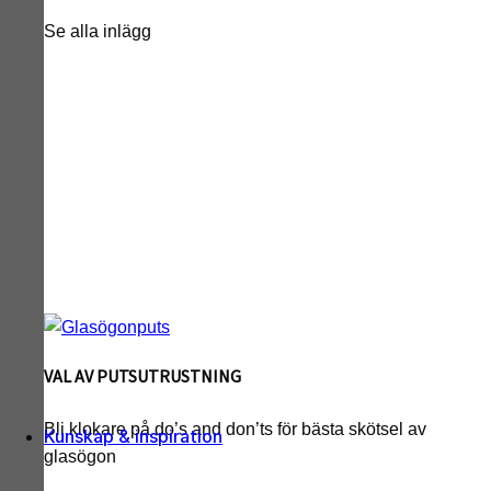
Se alla inlägg
VAL AV PUTSUTRUSTNING
Bli klokare på do’s and don’ts för bästa skötsel av
Kunskap & inspiration
glasögon