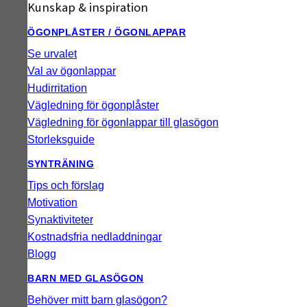
Kunskap & inspiration
ÖGONPLÅSTER / ÖGONLAPPAR
Se urvalet
Val av ögonlappar
Hudirritation
Vägledning för ögonplåster
Vägledning för ögonlappar till glasögon
Storleksguide
SYNTRÄNING
Tips och förslag
Motivation
Synaktiviteter
Kostnadsfria nedladdningar
Blogg
BARN MED GLASÖGON
Behöver mitt barn glasögon?