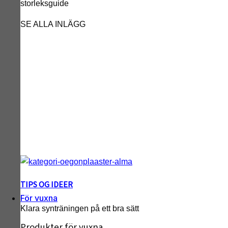
storleksguide
SE ALLA INLÄGG
TIPS OG IDEER
För vuxna
Klara synträningen på ett bra sätt
Produkter för vuxna