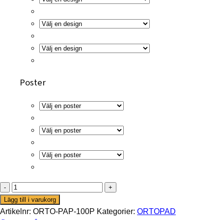
Poster
ORTOPAD
MIX:
Lägg till i varukorg
100
Artikelnr:
ORTO-PAP-100P
Kategorier:
ORTOPAD