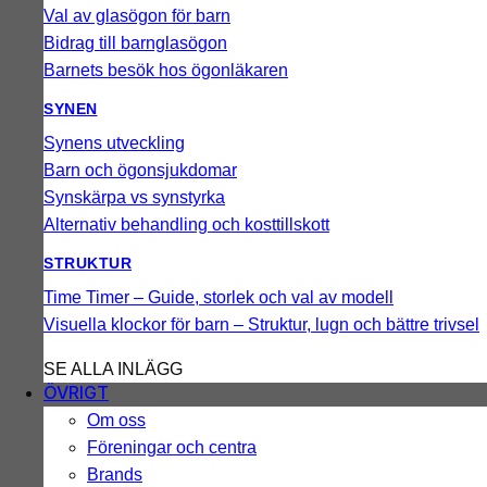
Val av glasögon för barn
Bidrag till barnglasögon
Barnets besök hos ögonläkaren
SYNEN
Synens utveckling
Barn och ögonsjukdomar
Synskärpa vs synstyrka
Alternativ behandling och kosttillskott
STRUKTUR
Time Timer – Guide, storlek och val av modell
Visuella klockor för barn – Struktur, lugn och bättre trivsel
SE ALLA INLÄGG
ÖVRIGT
Om oss
Föreningar och centra
Brands