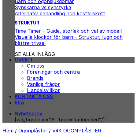
Barn och ögonsjukdomar
Synskärpa vs synstyrka
Alternativ behandling och kosttillskott
STRUKTUR
Time Timer – Guide, storlek och val av modell
Visuella klockor för barn – Struktur, lugn och
bättre trivsel
SE ALLA INLÄGG
ÖVRIGT
Om oss
Föreningar och centra
Brands
Vanliga frågor
Handelsvillkor
KONTAKTA OSS
REA
Nyhetsbrev
[wd_hustle id="8" type="embedded"/]
Hem
/
Ögonplåster
/
V4K ÖGONPLÅSTER