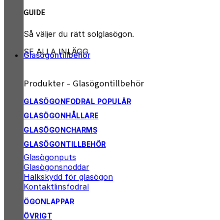
GUIDE
Så väljer du rätt solglasögon.
SE ALLA INLÄGG
Glasögontillbehör
Produkter – Glasögontillbehör
GLASÖGONFODRAL
GLASÖGONHÅLLARE
GLASÖGONCHARMS
GLASÖGONTILLBEHÖR
Glasögonputs
Glasögonsnoddar
Halkskydd för glasögon
Kontaktlinsfodral
ÖGONLAPPAR
ÖVRIGT