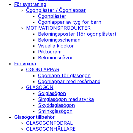
För synträning
Ögonplåster / Ögonlappar
Ögonplåster
Ögonlappar av tyg för barn
MOTIVATIONSPRODUKTER
Belöningsposter (för ögonplåster)
Belöningsscheman
Visuella klockor
Piktogram
Belöningsgåvor
För vuxna
ÖGONLAPPAR
Ögonlapp för glasögon
Ögonlappar med resårband
GLASÖGON
Solglasögon
Simglasögon med styrka
Skyddsglasögon
Sminkglasögon
Glasögontillbehör
GLASÖGONFODRAL
GLASÖGONHÅLLARE