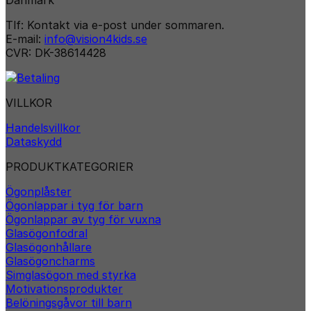
Tlf: Kontakt via e-post under sommaren.
E-mail:
info@vision4kids.se
CVR: DK-38614428
VILLKOR
Handelsvillkor
Dataskydd
PRODUKTKATEGORIER
Ögonplåster
Ögonlappar i tyg för barn
Ögonlappar av tyg för vuxna
Glasögonfodral
Glasögonhållare
Glasögoncharms
Simglasögon med styrka
Motivationsprodukter
Belöningsgåvor till barn