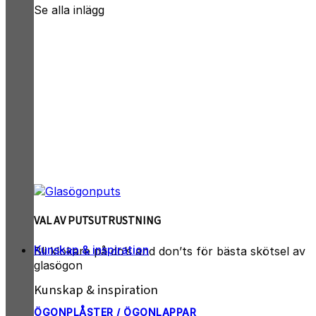
Se alla inlägg
VAL AV PUTSUTRUSTNING
Kunskap & inspiration
Bli klokare på do’s and don’ts för bästa skötsel av
glasögon
Kunskap & inspiration
ÖGONPLÅSTER / ÖGONLAPPAR