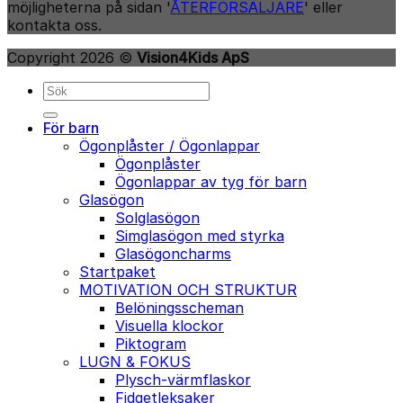
möjligheterna på sidan '
ÅTERFÖRSÄLJARE
' eller
kontakta oss.
Copyright 2026 ©
Vision4Kids ApS
Sök
efter:
För barn
Ögonplåster / Ögonlappar
Ögonplåster
Ögonlappar av tyg för barn
Glasögon
Solglasögon
Simglasögon med styrka
Glasögoncharms
Startpaket
MOTIVATION OCH STRUKTUR
Belöningsscheman
Visuella klockor
Piktogram
LUGN & FOKUS
Plysch-värmflaskor
Fidgetleksaker