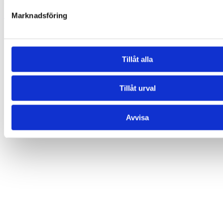
199,00
kr
Lägg till i varukorg
Marknadsföring
Tillåt alla
Tillåt urval
Avvisa