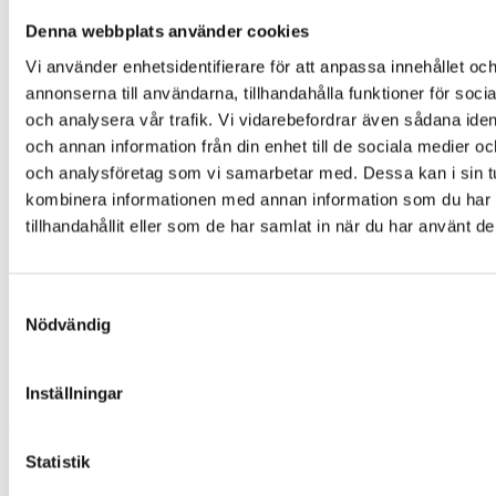
har
Denna webbplats använder cookies
flera
varianter.
Vi använder enhetsidentifierare för att anpassa innehållet oc
De
annonserna till användarna, tillhandahålla funktioner för soci
olika
och analysera vår trafik. Vi vidarebefordrar även sådana ident
alternativen
kan
och annan information från din enhet till de sociala medier o
väljas
och analysföretag som vi samarbetar med. Dessa kan i sin t
på
kombinera informationen med annan information som du har
produktsidan
tillhandahållit eller som de har samlat in när du har använt de
Samtyckesval
Nödvändig
Inställningar
Statistik
50 st. V4K Ögonplåster