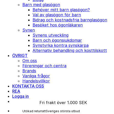
Barn med glasögon
Behöver mitt barn glasögon?
Val av glasögon för barn
Bidrag och kostnadsfria barnglasögon
Besöket hos ögonläkaren
Synen
Synens utveckling
Barn och ögonsjukdomar
Synstyrka kontra synskärpa
Alternativ behandling och kosttilskott
ÖVRIGT
Om oss
Föreningar och centra
Brands
Vanliga frågor
Handelsvillkor
KONTAKTA OSS
REA
Logga in
Fri frakt över 1.000 SEK
Sveriges största utbud
Utökad returratt
Kunderna älskar os
Utökad returratt
Sveriges största utbud