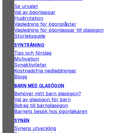
Se urvalet
Val av ögonlappar
Hudirritation
Vägledning för ögonplåster
Vägledning för ögonlappar till glasögon
Storleksguide
SYNTRÄNING
Tips och förslag
Motivation
Synaktiviteter
Kostnadsfria nedladdningar
Blogg
BARN MED GLASÖGON
Behöver mitt barn glasögon?
Val av glasögon för barn
Bidrag till barnglasögon
Barnets besök hos ögonläkaren
SYNEN
Synens utveckling