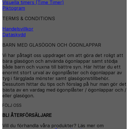
Visuella timers (Time Timer)
Piktogram
TERMS & CONDITIONS
Handelsvillkor
Dataskydd
BARN MED GLASÖGON OCH ÖGONLAPPAR
Vi har påtagit oss uppdraget om att göra det roligt att
bära glasögon och använda ögonlappar samt stödja
både barn och vuxna till bättre syn. Här hittar du ett
enormt stort urval av ögonplåster och ögonlappar av
tyg i färgglada mönster samt glasögonstillbehör.
Dessutom hittar du tips och förslag på hur man gör det
bästa av en vardag med ögonplåster / ögonlappar och /
eller glasögon.
FÖLJ OSS
BLI ÅTERFÖRSÄLJARE
Vill du förhandla våra produkter? Läs mer om