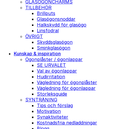
GLASÖGONCHARMS
TILLBEHÖR
Brillputs
Glasögonsnoddar
Halkskydd för glasögo
Linsfodral
ÖVRIGT
Skyddsglasögon
Sminkglasögon
Kunskap & inspiration
Ögonplåster / ögonlappar
SE URVALET
Val av ögonlappar
Hudirritation
Vägledning för ögonplåster
Vägledning för ögonlappar
Storleksguide
SYNTRÄNING
Tips och förslag
Motivation
Synaktiviteter
Kostnadsfria nedladdningar
Blogg