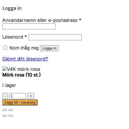
Logga in
Användarnamn eller e-postadress
*
Lösenord
*
Kom ihåg mig
Logga in
Glömt ditt lösenord?
Mörk rosa (10 st.)
I lager
Mörk
rosa
Lägg till i varukorg
(10
st.)
mängd