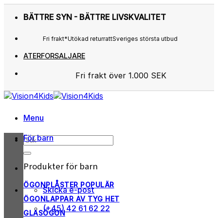
Skip
BÄTTRE SYN - BÄTTRE LIVSKVALITET
to
content
Fri frakt*
Utökad returratt
Sveriges största utbud
ATERFORSALJARE
Fri frakt över 1.000 SEK
Sveriges största utbud
Utökad returratt
Kunderna älskar os
Menu
För barn
Sök
efter:
Produkter för barn
ÖGONPLÅSTER
Skicka e-post
ÖGONLAPPAR AV TYG
(+45) 42 61 62 22
GLASÖGON