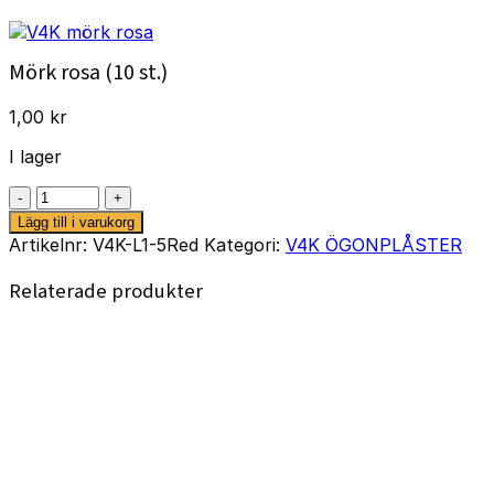
Mörk rosa (10 st.)
1,00
kr
I lager
Mörk
rosa
Lägg till i varukorg
(10
Artikelnr:
V4K-L1-5Red
Kategori:
V4K ÖGONPLÅSTER
st.)
mängd
Relaterade produkter