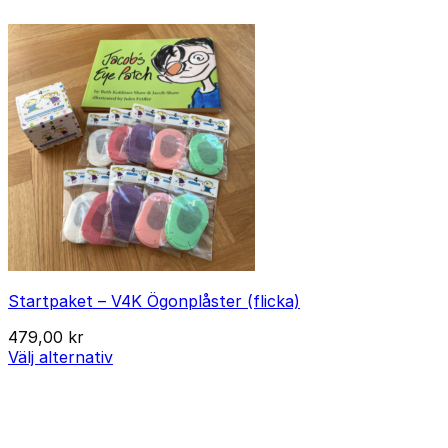
Startpaket – V4K Ögonplåster (flicka)
479,00
kr
Välj alternativ
Den
här
produkten
har