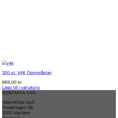
200 st. V4K Ögonplåster
669,00
kr
Lägg till i varukorg
KONTAKTA OSS
Vision4Kids ApS
Elmekrogen 6B
3500 Værløse
Danmark