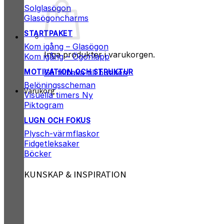
Solglasögon
Glasögoncharms
STARTPAKET
Kom igång – Glasögon
Inga produkter i varukorgen.
Kom igång – Ögonlapp
Gå tillbaka till butiken
MOTIVATION OCH STRUKTUR
Belöningsscheman
Varukorg
Visuella timers
Piktogram
LUGN OCH FOKUS
Plysch-värmflaskor
Fidgetleksaker
Böcker
KUNSKAP & INSPIRATION