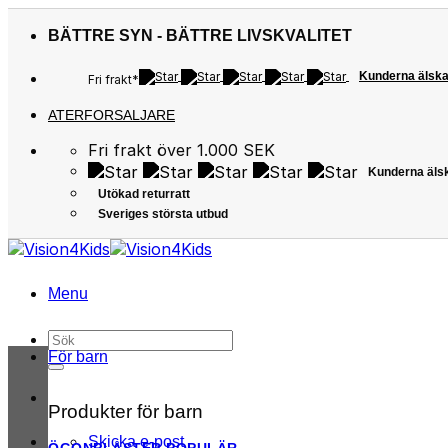
Skip
to
BÄTTRE SYN - BÄTTRE LIVSKVALITET
content
Kunderna älska
Fri frakt*
ATERFORSALJARE
Fri frakt över 1.000 SEK
Kunderna äls
Utökad returratt
Sveriges största utbud
Menu
Sök
efter:
För barn
Produkter för barn
Skicka e-post