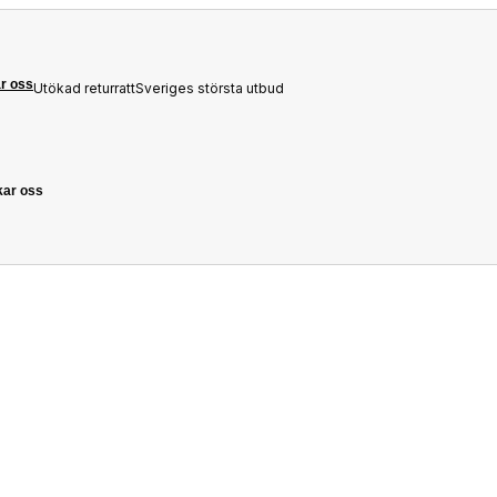
r oss
Utökad returratt
Sveriges största utbud
kar oss