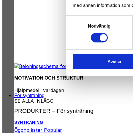
med annan information som du 
Samtyckesval
Nödvändig
Avvisa
MOTIVATION OCH STRUKTUR
Hjälpmedel i vardagen
För synträning
SE ALLA INLÄGG
PRODUKTER – För synträning
SYNTRÄNING
Ögonplåster