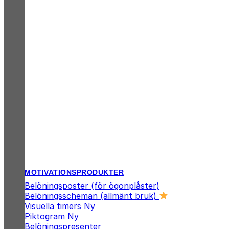
MOTIVATIONSPRODUKTER
Belöningsposter (för ögonplåster)
Belöningsscheman (allmänt bruk)
Visuella timers
Piktogram
Belöningspresenter