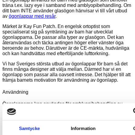
träna t.ex. lazy eye i samband med amblyopibehandling. Om
ditt barn INTE använder glasögon hänvisar vi till vårt utbud
av
ögonlappar med resår
.
Märket är Kay Fun Patch. En engelsk ortoptist som
specialiserat sig på synträning av barn har utvecklat
ögonlapparna. De passar alla typer av glasögon. Det kan
återanvändas och täcka antingen höger eller vänster öga
beroende av behov. Därutöver är de CE-märkta, hudvänliga
och kan handtvättas med efterföljande lufttorkning.
Vi har Sveriges största utbud av ögonlappar för barn så det
finns många designer att välja mellan. Därmed har vi en
ögonlapp som passar alla oavsett intresse. Det hjälper till att
främja barnets motivation för användning av ögonlapp.
Användning
Ögonlapparna kan användas för amblyopibehandling av
barn som bär glasögon. De placeras på insidan av
glasögonen. Detta har fördelen att glasögonen hjälper till att
hålla ögonlappen i rätt läge och minimerar risken för att ljus
ska tränga in via sidorna när ögonlappen sitter mot huden.
Samtycke
Information