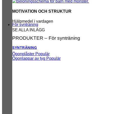
MOTIVATION OCH STRUKTUR
Hjälpmedel i vardagen
För synträning
SE ALLA INLÄGG
PRODUKTER – För synträning
SYNTRÄNING
Ögonplåster
Ögonlappar av tyg