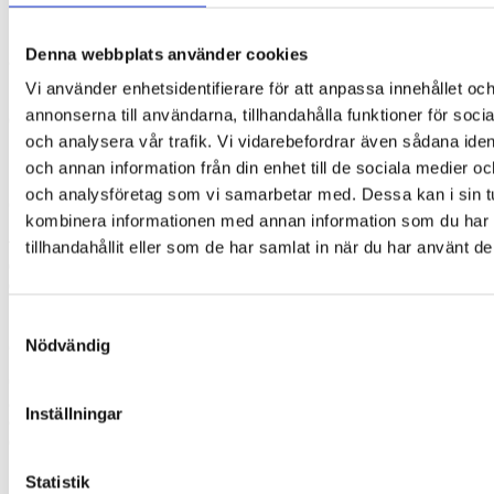
Ögonlappen kan användas som ett alternativ eller
komplement till ögonplåster om man periodvis upplever ett
behov av att ta en paus från ögonplåster på grund av
Denna webbplats använder cookies
exempelvis irriterad hud.
Vi använder enhetsidentifierare för att anpassa innehållet oc
Får endast användas efter avtal med ortoptist eller
annonserna till användarna, tillhandahålla funktioner för soci
ögonläkare.
och analysera vår trafik. Vi vidarebefordrar även sådana ident
Formen
och annan information från din enhet till de sociala medier o
och analysföretag som vi samarbetar med. Dessa kan i sin t
Ögonlappen består av ett ovalt tygstycke som placeras på
kombinera informationen med annan information som du har
insidan av glasögonen. Den snäpper igen, täcker glaset och
följer glasögonskalmen. Den placeras på insidan av
tillhandahållit eller som de har samlat in när du har använt de
glasögonen för att säkra en tät anslutning runt huden och
därmed undvika att ljus kommer in från sidorna. Det är just
mörkläggningen som är viktigt i samband med synträning.
Samtyckesval
Därför har ögonlappen olika invändiga lager. Ett svart och
andra tätt vävda lager.
Nödvändig
Ögonlapparna har en symmetrisk form som ser till att de kan
användas för att täcka både höger och vänster öga. Vissa har
Inställningar
ett mönster som innebär att du vid beställning måste välja om
ögonlappen ska täcka höger eller vänster öga.
Statistik
Instruktioner