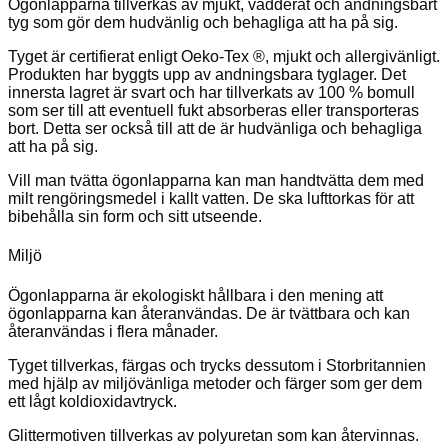
Ögonlapparna tillverkas av mjukt, vadderat och andningsbart
tyg som gör dem hudvänlig och behagliga att ha på sig.
Tyget är certifierat enligt Oeko-Tex ®, mjukt och allergivänligt.
Produkten har byggts upp av andningsbara tyglager. Det
innersta lagret är svart och har tillverkats av 100 % bomull
som ser till att eventuell fukt absorberas eller transporteras
bort. Detta ser också till att de är hudvänliga och behagliga
att ha på sig.
Vill man tvätta ögonlapparna kan man handtvätta dem med
milt rengöringsmedel i kallt vatten. De ska lufttorkas för att
bibehålla sin form och sitt utseende.
Miljö
Ögonlapparna är ekologiskt hållbara i den mening att
ögonlapparna kan återanvändas. De är tvättbara och kan
återanvändas i flera månader.
Tyget tillverkas, färgas och trycks dessutom i Storbritannien
med hjälp av miljövänliga metoder och färger som ger dem
ett lågt koldioxidavtryck.
Glittermotiven tillverkas av polyuretan som kan återvinnas.