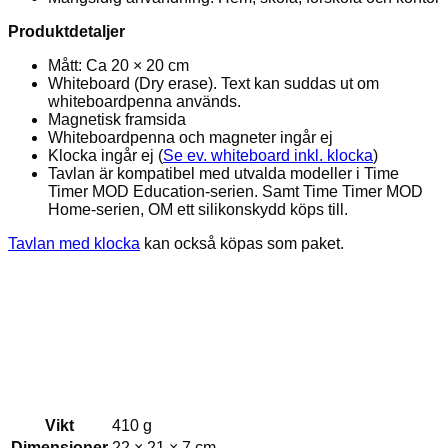
Produktdetaljer
Mått: Ca 20 × 20 cm
Whiteboard (Dry erase). Text kan suddas ut om
whiteboardpenna används.
Magnetisk framsida
Whiteboardpenna och magneter ingår ej
Klocka ingår ej (
Se ev. whiteboard inkl. klocka
)
Tavlan är kompatibel med utvalda modeller i Time
Timer MOD Education-serien. Samt Time Timer MOD
Home-serien, OM ett silikonskydd köps till.
Tavlan med klocka
kan också köpas som paket.
Vikt
410 g
Dimensioner
22 × 21 × 7 cm