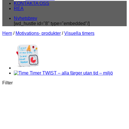
KONTAKTA OSS
REA
Nyhetsbrev
[wd_hustle id="8" type="embedded"/]
Hem
/
Motivations- produkter
/
Visuella timers
Filter