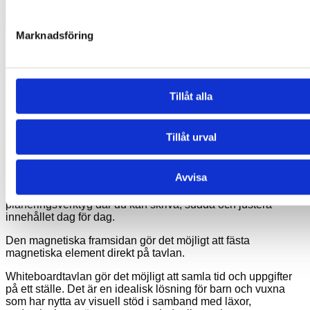
Time
Timer
Lägg till i varukorg
Dry
Artikelnr:
JAC5028M
Kategorier:
Visuella timers
,
Motivations-
Marknadsföring
Erase
produkter
Board
(Utan
Beskrivning
klocka)
Ytterligare information
mängd
Tillåt alla
Skapa tydlig struktur, överblick och visuell planering
Whiteboard till Time Timer MOD (Dry Erase Board) är en
Tillåt urval
magnetisk whiteboardtavla som gör det enkelt att planera
uppgifter, rutiner och aktiviteter visuellt i vardagen. Tavlan är
utvecklad som tillbehör till Time Timer MOD Education-serien
Avvisa
eller Time Timer MOD Home-serien med ett tillköpt
silikonskydd och fungerar som ett flexibelt, visuellt
planeringsverktyg där du kan skriva, sudda och justera
innehållet dag för dag.
Den magnetiska framsidan gör det möjligt att fästa
magnetiska element direkt på tavlan.
Whiteboardtavlan gör det möjligt att samla tid och uppgifter
på ett ställe. Det är en idealisk lösning för barn och vuxna
som har nytta av visuell stöd i samband med läxor,