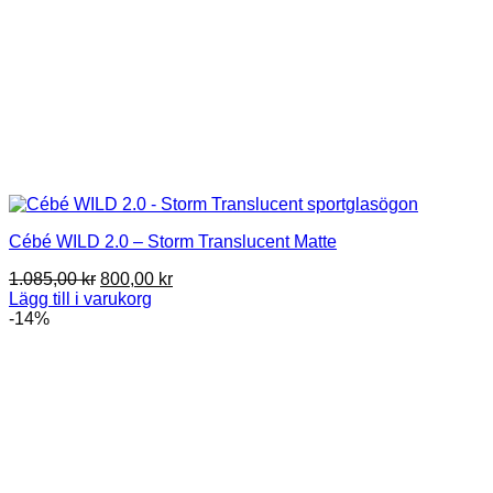
Cébé WILD 2.0 – Storm Translucent Matte
Det
Det
1.085,00
kr
800,00
kr
ursprungliga
nuvarande
Lägg till i varukorg
priset
priset
-14%
var:
är:
1.085,00 kr.
800,00 kr.