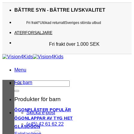
Skip
to
BÄTTRE SYN - BÄTTRE LIVSKVALITET
content
Fri frakt*
Utökad returratt
Sveriges största utbud
ATERFORSALJARE
Fri frakt över 1.000 SEK
Sveriges största utbud
Utökad returratt
Kunderna älskar oss
Menu
För barn
Sök
efter:
Produkter för barn
ÖGONPLÅSTER
Skicka e-post
ÖGONLAPPAR AV TYG
(+45) 42 61 62 22
GLASÖGON
Solglasögon