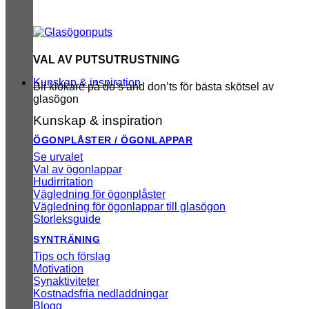
VAL AV PUTSUTRUSTNING
Kunskap & inspiration
Bli klokare på do’s and don’ts för bästa skötsel av
glasögon
Kunskap & inspiration
ÖGONPLÅSTER / ÖGONLAPPAR
Se urvalet
Val av ögonlappar
Hudirritation
Vägledning för ögonplåster
Vägledning för ögonlappar till glasögon
Storleksguide
SYNTRÄNING
Tips och förslag
Motivation
Synaktiviteter
Kostnadsfria nedladdningar
Blogg