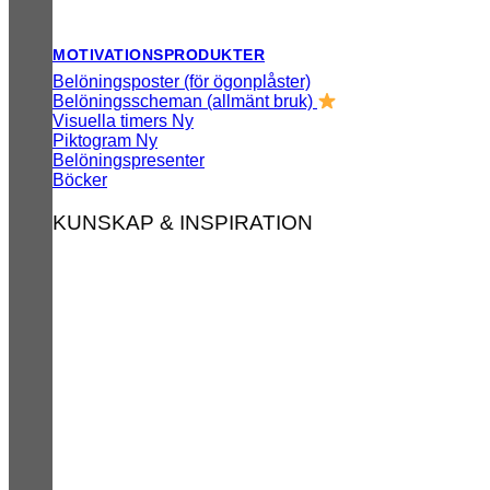
MOTIVATIONSPRODUKTER
Belöningsposter (för ögonplåster)
Belöningsscheman (allmänt bruk)
Visuella timers
Piktogram
Belöningspresenter
Böcker
KUNSKAP & INSPIRATION