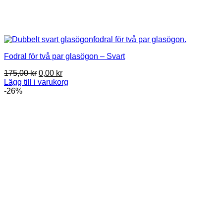
Fodral för två par glasögon – Svart
Det
Det
175,00
kr
0,00
kr
ursprungliga
nuvarande
Lägg till i varukorg
priset
priset
-26%
var:
är:
175,00 kr.
0,00 kr.