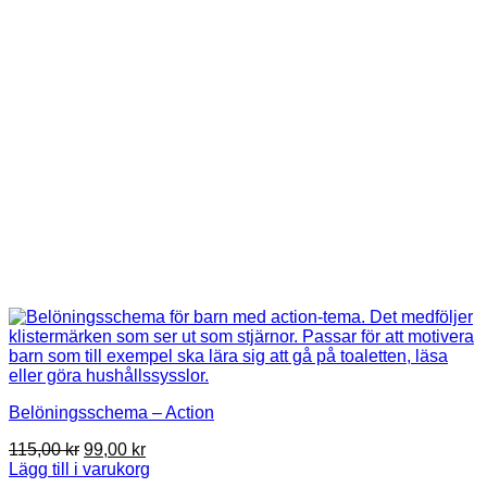
Belöningsschema – Action
Det
Det
115,00
kr
99,00
kr
ursprungliga
nuvarande
Lägg till i varukorg