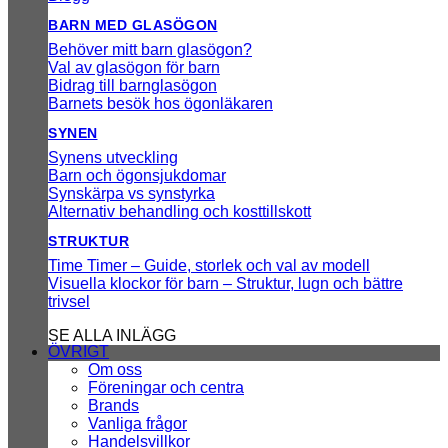
BARN MED GLASÖGON
Behöver mitt barn glasögon?
Val av glasögon för barn
Bidrag till barnglasögon
Barnets besök hos ögonläkaren
SYNEN
Synens utveckling
Barn och ögonsjukdomar
Synskärpa vs synstyrka
Alternativ behandling och kosttillskott
STRUKTUR
Time Timer – Guide, storlek och val av modell
Visuella klockor för barn – Struktur, lugn och bättre
trivsel
SE ALLA INLÄGG
ÖVRIGT
Om oss
Föreningar och centra
Brands
Vanliga frågor
Handelsvillkor