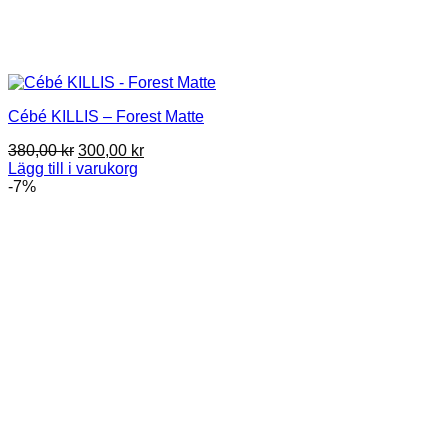
Cébé KILLIS – Forest Matte
Det
Det
380,00
kr
300,00
kr
ursprungliga
nuvarande
Lägg till i varukorg
priset
priset
-7%
var:
är:
380,00 kr.
300,00 kr.