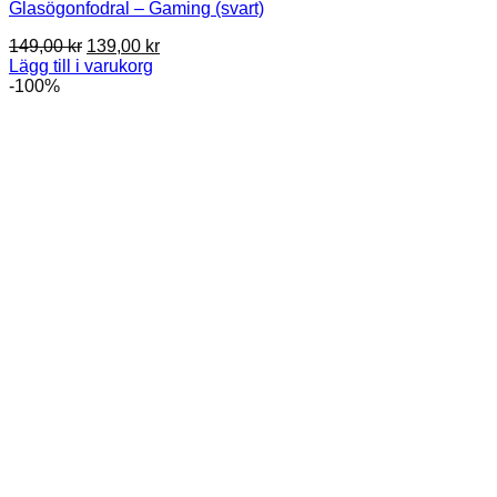
Glasögonfodral – Gaming (svart)
Det
Det
149,00
kr
139,00
kr
ursprungliga
nuvarande
Lägg till i varukorg
priset
priset
-100%
var:
är:
149,00 kr.
139,00 kr.