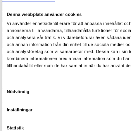
Denna webbplats använder cookies
Vi använder enhetsidentifierare för att anpassa innehållet oc
annonserna till användarna, tillhandahålla funktioner för soci
och analysera vår trafik. Vi vidarebefordrar även sådana ident
och annan information från din enhet till de sociala medier o
och analysföretag som vi samarbetar med. Dessa kan i sin t
kombinera informationen med annan information som du har
tillhandahållit eller som de har samlat in när du har använt de
Time Timer Dry Erase Board (Utan klocka)
Samtyckesval
399,00
kr
Nödvändig
Magnetisk whiteboardtavla till Time Timer MOD med
silikonskydd. Perfekt för visuell planering av uppgifter, rutiner
och dagscheman i hem, skola och förskola. Klocka ingår ej.
Inställningar
(Se ev.
whiteboard inkl. klocka
).
I lager
Statistik