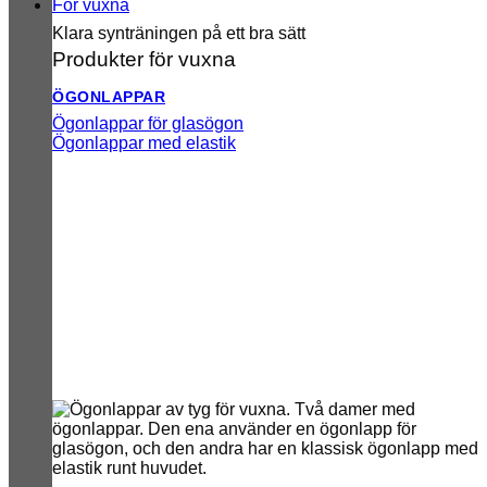
För vuxna
Klara synträningen på ett bra sätt
Produkter för vuxna
ÖGONLAPPAR
Ögonlappar för glasögon
Ögonlappar med elastik