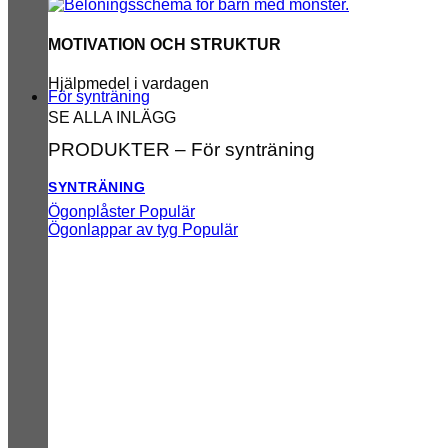
MOTIVATION OCH STRUKTUR
Hjälpmedel i vardagen
För synträning
SE ALLA INLÄGG
PRODUKTER – För synträning
SYNTRÄNING
Ögonplåster
Ögonlappar av tyg