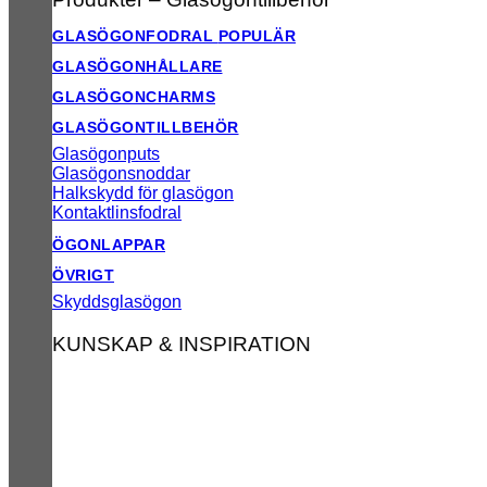
GLASÖGONFODRAL
GLASÖGONHÅLLARE
GLASÖGONCHARMS
GLASÖGONTILLBEHÖR
Glasögonputs
Glasögonsnoddar
Halkskydd för glasögon
Kontaktlinsfodral
ÖGONLAPPAR
ÖVRIGT
Skyddsglasögon
KUNSKAP & INSPIRATION