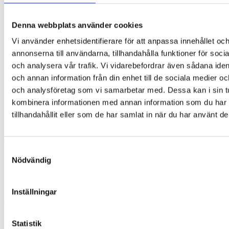
Specifikationer:
Mått: Bredd 50,97 mm · Höjd 39,15 mm · Näsbro
Denna webbplats använder cookies
17,2 mm · Stånglängd 118,95 mm
Storlek: Small (S)
Vi använder enhetsidentifierare för att anpassa innehållet oc
Ålder: 12–16 år
annonserna till användarna, tillhandahålla funktioner för soci
Stelfärg: Forest Matte
och analysera vår trafik. Vi vidarebefordrar även sådana ident
Linstyp: Zone Blue Light Grey – kategori 3 (UV400
och annan information från din enhet till de sociala medier o
+ blåljusskydd)
och analysföretag som vi samarbetar med. Dessa kan i sin t
Material: Växtbaserad bioplast – lätt och robust
Lämplig för: Pojkar och flickor som vill ha både
kombinera informationen med annan information som du har
funktion och stil
tillhandahållit eller som de har samlat in när du har använt de
Om Cébé
Cébé är ett franskt märke med rötter tillbaka till 1892
Samtyckesval
och en lång historia inom sport- och outdoor-glasögon.
Nödvändig
Kända för sin innovativa design och höga kvalitet, har
Cébé specialiserat sig på att kombinera avancerad
linsteknologi med komfort och funktionalitet. Oavsett
om det är på berget, i staden eller på vattnet levererar
Inställningar
Cébé glasögon skapade för äventyr.
50 g
Vikt
Statistik