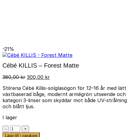
-21%
Cébé KILLIS – Forest Matte
Det
Det
380,00
kr
300,00
kr
ursprungliga
nuvarande
Stilrena Cébé Killis-solglasögon för 12–16 år med lätt
priset
priset
växtbaserad båge, modernt armégrön utseende och
var:
är:
kategori 3-linser som skyddar mot både UV-strålning
380,00 kr.
300,00 kr.
och blått ljus.
I lager
Cébé
KILLIS
Lägg till i varukorg