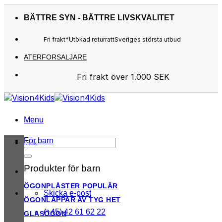
Skip
to
BÄTTRE SYN - BÄTTRE LIVSKVALITET
content
Fri frakt*
Utökad returratt
Sveriges största utbud
ATERFORSALJARE
Fri frakt över 1.000 SEK
Sveriges största utbud
Utökad returratt
Kunderna älskar oss
Menu
För barn
Sök
efter:
Produkter för barn
ÖGONPLÅSTER
Skicka e-post
ÖGONLAPPAR AV TYG
(+45) 42 61 62 22
GLASÖGON