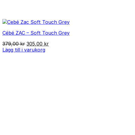
Cébé ZAC – Soft Touch Grey
Det
Det
379,00
kr
305,00
kr
ursprungliga
nuvarande
Lägg till i varukorg
priset
priset
var:
är:
379,00 kr.
305,00 kr.