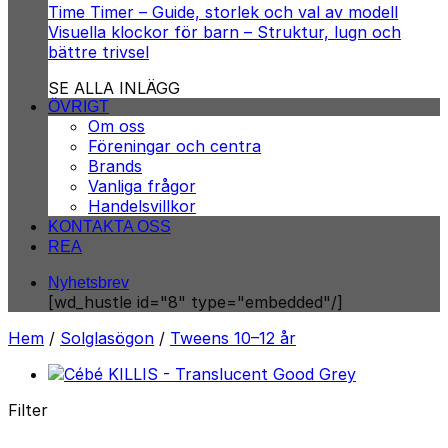
Time Timer – Guide, storlek och val av modell
Visuella klockor för barn – Struktur, lugn och
bättre trivsel
SE ALLA INLÄGG
ÖVRIGT
Om oss
Föreningar och centra
Brands
Vanliga frågor
Handelsvillkor
KONTAKTA OSS
REA
Nyhetsbrev
[wd_hustle id="8" type="embedded"/]
Hem
/
Solglasögon
/
Tweens 10–12 år
Filter