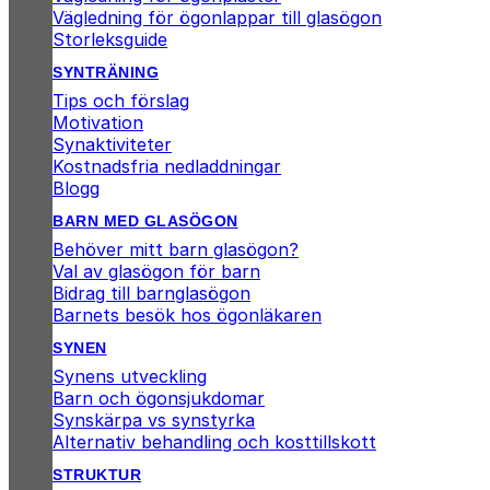
Vägledning för ögonlappar till glasögon
Storleksguide
SYNTRÄNING
Tips och förslag
Motivation
Synaktiviteter
Kostnadsfria nedladdningar
Blogg
BARN MED GLASÖGON
Behöver mitt barn glasögon?
Val av glasögon för barn
Bidrag till barnglasögon
Barnets besök hos ögonläkaren
SYNEN
Synens utveckling
Barn och ögonsjukdomar
Synskärpa vs synstyrka
Alternativ behandling och kosttillskott
STRUKTUR