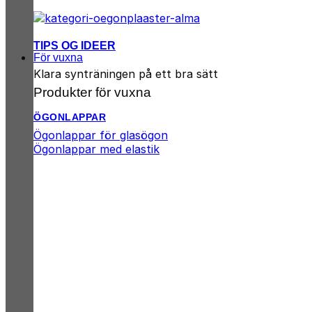
TIPS OG IDEER
För vuxna
Klara synträningen på ett bra sätt
Produkter för vuxna
ÖGONLAPPAR
Ögonlappar för glasögon
Ögonlappar med elastik