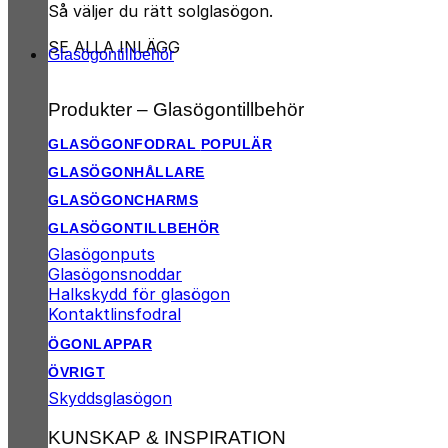
Så väljer du rätt solglasögon.
SE ALLA INLÄGG
Glasögontillbehör
Produkter – Glasögontillbehör
GLASÖGONFODRAL
GLASÖGONHÅLLARE
GLASÖGONCHARMS
GLASÖGONTILLBEHÖR
Glasögonputs
Glasögonsnoddar
Halkskydd för glasögon
Kontaktlinsfodral
ÖGONLAPPAR
ÖVRIGT
Skyddsglasögon
KUNSKAP & INSPIRATION