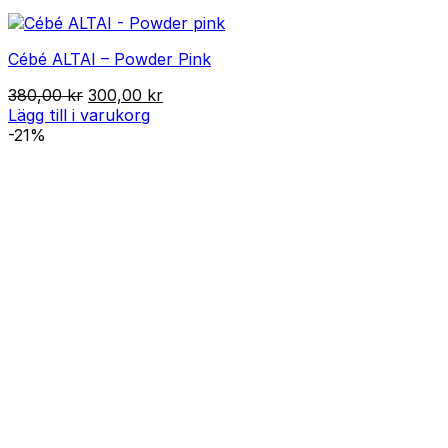
Cébé ALTAI – Powder Pink
Det
Det
380,00
kr
300,00
kr
ursprungliga
nuvarande
Lägg till i varukorg
priset
priset
-21%
var:
är:
380,00 kr.
300,00 kr.