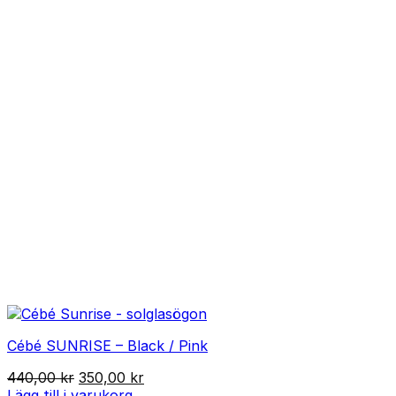
Cébé SUNRISE – Black / Pink
Det
Det
440,00
kr
350,00
kr
ursprungliga
nuvarande
Lägg till i varukorg