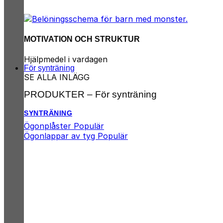
MOTIVATION OCH STRUKTUR
Hjälpmedel i vardagen
För synträning
SE ALLA INLÄGG
PRODUKTER – För synträning
SYNTRÄNING
Ögonplåster
Ögonlappar av tyg