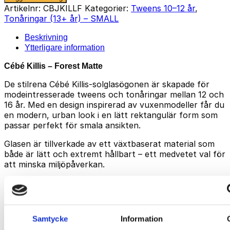
-
Artikelnr:
CBJKILLF
Kategorier:
Tweens 10–12 år
,
Forest
Tonåringar (13+ år) – SMALL
Matte
mängd
Beskrivning
Ytterligare information
Cébé Killis – Forest Matte
De stilrena Cébé Killis-solglasögonen är skapade för
modeintresserade tweens och tonåringar mellan 12 och
16 år. Med en design inspirerad av vuxenmodeller får du
en modern, urban look i en lätt rektangulär form som
passar perfekt för smala ansikten.
Glasen är tillverkade av ett växtbaserat material som
både är lätt och extremt hållbart – ett medvetet val för
att minska miljöpåverkan.
Zone Blue Light Grey Cat. 3-linserna ger full UV400-
skydd samt filtrering av skadligt blått ljus, vilket är
idealiskt för unga ögon – både på soliga dagar och vid
längre vistelser utomhus.
Samtycke
Information