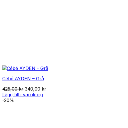
Cébé AYDEN – Grå
Det
Det
425,00
kr
340,00
kr
ursprungliga
nuvarande
Lägg till i varukorg
priset
priset
-20%
var:
är:
425,00 kr.
340,00 kr.