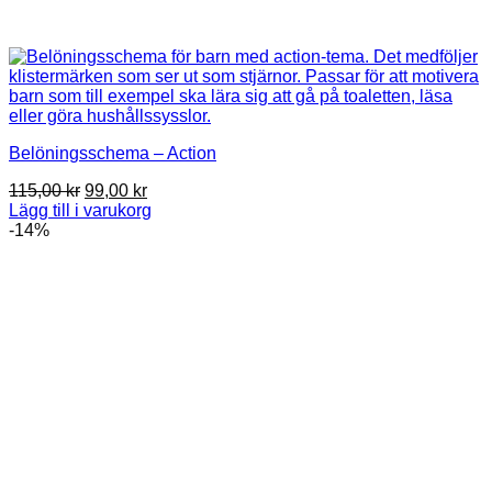
Belöningsschema – Action
Det
Det
115,00
kr
99,00
kr
ursprungliga
nuvarande
Lägg till i varukorg
priset
priset
-14%
var:
är:
115,00 kr.
99,00 kr.