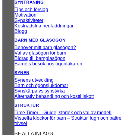
SYNTRÄNING
Tips och förslag
Motivation
Synaktiviteter
Kostnadsfria nedladdningar
Blogg
BARN MED GLASÖGON
Behöver mitt barn glasögon?
Val av glasögon för barn
Bidrag till barnglasögon
Barnets besök hos ögonläkaren
SYNEN
Synens utveckling
Barn och ögonsjukdomar
Synskärpa vs synstyrka
Alternativ behandling och kosttillskott
STRUKTUR
Time Timer – Guide, storlek och val av modell
Visuella klockor för barn – Struktur, lugn och bättre
trivsel
SE ALLA INLÄGG