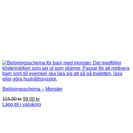
Belöningsschema – Monster
Det
Det
115,00
kr
99,00
kr
ursprungliga
nuvarande
Lägg till i varukorg
priset
priset
var:
är:
115,00 kr.
99,00 kr.