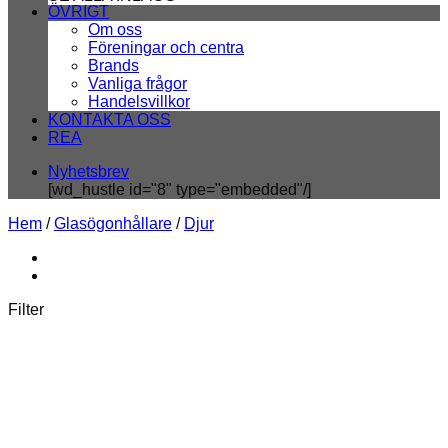
ÖVRIGT
Om oss
Föreningar och centra
Brands
Vanliga frågor
Handelsvillkor
KONTAKTA OSS
REA
Nyhetsbrev
[wd_hustle id="8" type="embedded"/]
Hem
/
Glasögonhållare
/
Djur
Filter