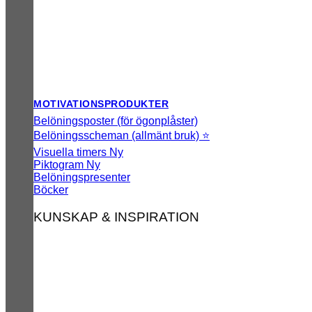
MOTIVATIONSPRODUKTER
Belöningsposter (för ögonplåster)
Belöningsscheman (allmänt bruk) ⭐
Visuella timers
Piktogram
Belöningspresenter
Böcker
KUNSKAP & INSPIRATION