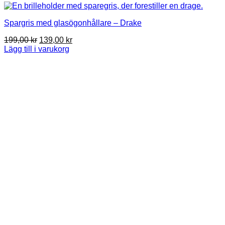
Spargris med glasögonhållare – Drake
Det
Det
199,00
kr
139,00
kr
ursprungliga
nuvarande
Lägg till i varukorg
priset
priset
var:
är:
199,00 kr.
139,00 kr.