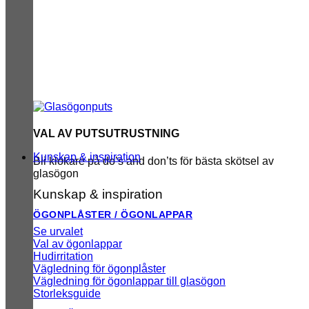
VAL AV PUTSUTRUSTNING
Kunskap & inspiration
Bli klokare på do’s and don’ts för bästa skötsel av
glasögon
Kunskap & inspiration
ÖGONPLÅSTER / ÖGONLAPPAR
Se urvalet
Val av ögonlappar
Hudirritation
Vägledning för ögonplåster
Vägledning för ögonlappar till glasögon
Storleksguide