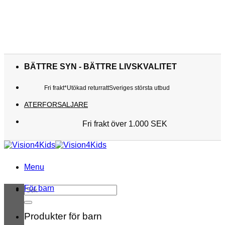
Skip
to
BÄTTRE SYN - BÄTTRE LIVSKVALITET
content
Fri frakt*
Utökad returratt
Sveriges största utbud
ATERFORSALJARE
Fri frakt över 1.000 SEK
Sveriges största utbud
Utökad returratt
Kunderna älskar oss
Menu
För barn
Sök
efter:
Produkter för barn