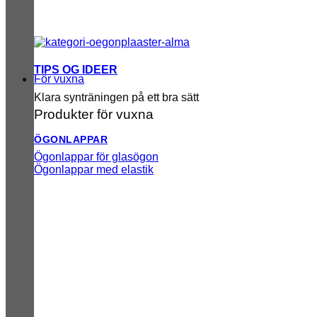
TIPS OG IDEER
För vuxna
Klara synträningen på ett bra sätt
Produkter för vuxna
ÖGONLAPPAR
Ögonlappar för glasögon
Ögonlappar med elastik