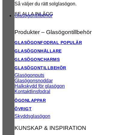
Så väljer du rätt solglasögon.
SE ALLA INLÄGG
Glasögontillbehör
Produkter – Glasögontillbehör
GLASÖGONFODRAL
GLASÖGONHÅLLARE
GLASÖGONCHARMS
GLASÖGONTILLBEHÖR
Glasögonputs
Glasögonsnoddar
Halkskydd för glasögon
Kontaktlinsfodral
ÖGONLAPPAR
ÖVRIGT
Skyddsglasögon
KUNSKAP & INSPIRATION