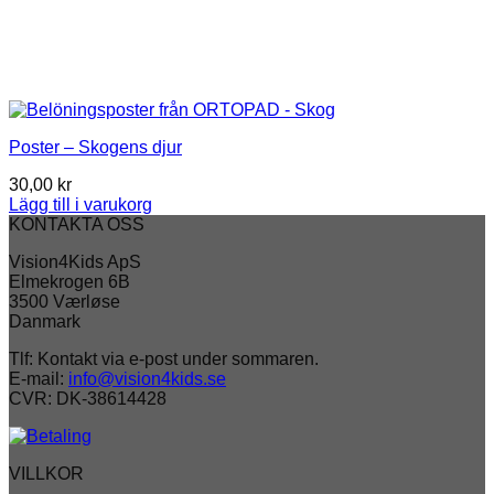
Poster – Skogens djur
30,00
kr
Lägg till i varukorg
KONTAKTA OSS
Vision4Kids ApS
Elmekrogen 6B
3500 Værløse
Danmark
Tlf: Kontakt via e-post under sommaren.
E-mail:
info@vision4kids.se
CVR: DK-38614428
VILLKOR