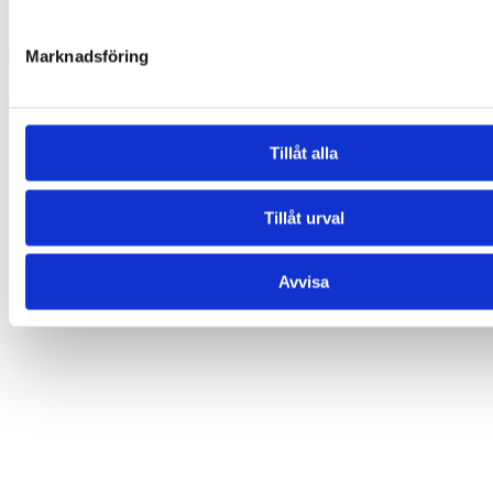
Marknadsföring
Ahoy! (rosa)
35,00
kr
Lägg till i varukorg
Tillåt alla
Relaterade produkter
Tillåt urval
Avvisa