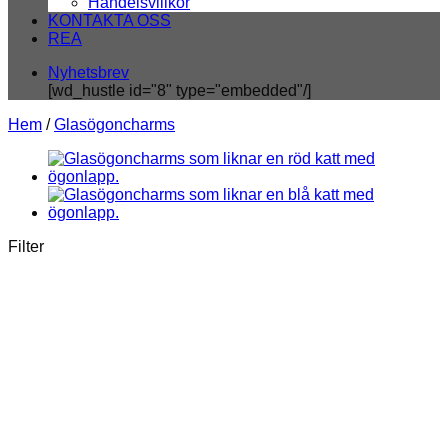
Handelsvillkor
KONTAKTA OSS
REA
Nyhetsbrev
[wd_hustle id="8" type="embedded"/]
Hem
/
Glasögoncharms
Filter