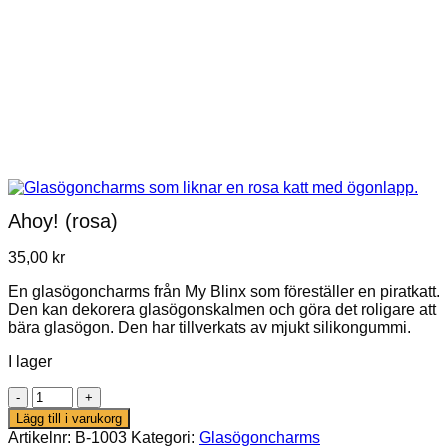
Ahoy! (rosa)
35,00
kr
En glasögoncharms från My Blinx som föreställer en piratkatt.
Den kan dekorera glasögonskalmen och göra det roligare att
bära glasögon. Den har tillverkats av mjukt silikongummi.
I lager
Ahoy!
(rosa)
Lägg till i varukorg
mängd
Artikelnr:
B-1003
Kategori:
Glasögoncharms