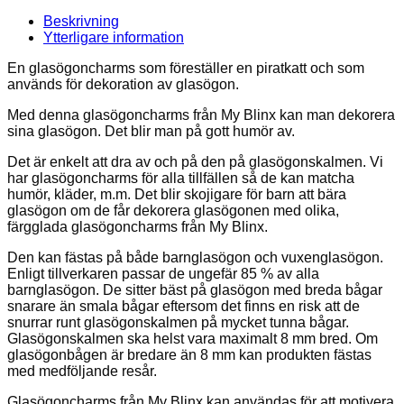
Beskrivning
Ytterligare information
En glasögoncharms som föreställer en piratkatt och som
används för dekoration av glasögon.
Med denna glasögoncharms från My Blinx kan man dekorera
sina glasögon. Det blir man på gott humör av.
Det är enkelt att dra av och på den på glasögonskalmen. Vi
har glasögoncharms för alla tillfällen så de kan matcha
humör, kläder, m.m. Det blir skojigare för barn att bära
glasögon om de får dekorera glasögonen med olika,
färgglada glasögoncharms från My Blinx.
Den kan fästas på både barnglasögon och vuxenglasögon.
Enligt tillverkaren passar de ungefär 85 % av alla
barnglasögon. De sitter bäst på glasögon med breda bågar
snarare än smala bågar eftersom det finns en risk att de
snurrar runt glasögonskalmen på mycket tunna bågar.
Glasögonskalmen ska helst vara maximalt 8 mm bred. Om
glasögonbågen är bredare än 8 mm kan produkten fästas
med medföljande resår.
Glasögoncharms från My Blinx kan användas för att motivera