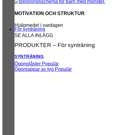
MOTIVATION OCH STRUKTUR
Hjälpmedel i vardagen
För synträning
SE ALLA INLÄGG
PRODUKTER – För synträning
SYNTRÄNING
Ögonplåster
Ögonlappar av tyg