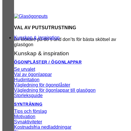
VAL AV PUTSUTRUSTNING
Kunskap & inspiration
Bli klokare på do’s and don’ts för bästa skötsel av
glasögon
Kunskap & inspiration
ÖGONPLÅSTER / ÖGONLAPPAR
Se urvalet
Val av ögonlappar
Hudirritation
Vägledning för ögonplåster
Vägledning för ögonlappar till glasögon
Storleksguide
SYNTRÄNING
Tips och förslag
Motivation
Synaktiviteter
Kostnadsfria nedladdningar