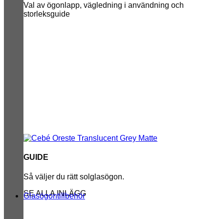
Val av ögonlapp, vägledning i användning och
storleksguide
GUIDE
Så väljer du rätt solglasögon.
SE ALLA INLÄGG
Glasögontillbehör