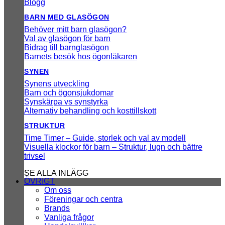
Blogg
BARN MED GLASÖGON
Behöver mitt barn glasögon?
Val av glasögon för barn
Bidrag till barnglasögon
Barnets besök hos ögonläkaren
SYNEN
Synens utveckling
Barn och ögonsjukdomar
Synskärpa vs synstyrka
Alternativ behandling och kosttillskott
STRUKTUR
Time Timer – Guide, storlek och val av modell
Visuella klockor för barn – Struktur, lugn och bättre
trivsel
SE ALLA INLÄGG
ÖVRIGT
Om oss
Föreningar och centra
Brands
Vanliga frågor