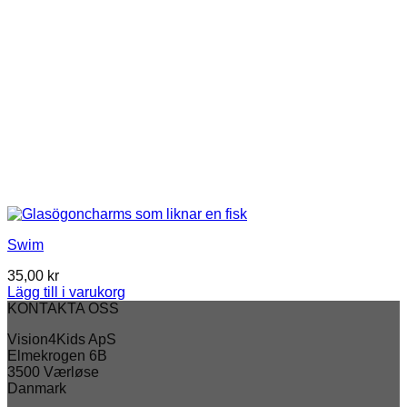
Swim
35,00
kr
Lägg till i varukorg
KONTAKTA OSS
Vision4Kids ApS
Elmekrogen 6B
3500 Værløse
Danmark