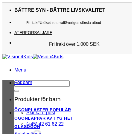
Skip
to
BÄTTRE SYN - BÄTTRE LIVSKVALITET
content
Fri frakt*
Utökad returratt
Sveriges största utbud
ATERFORSALJARE
Fri frakt över 1.000 SEK
Sveriges största utbud
Utökad returratt
Kunderna älskar oss
Menu
För barn
Sök
efter:
Produkter för barn
ÖGONPLÅSTER
Skicka e-post
ÖGONLAPPAR AV TYG
(+45) 42 61 62 22
GLASÖGON
Solglasögon