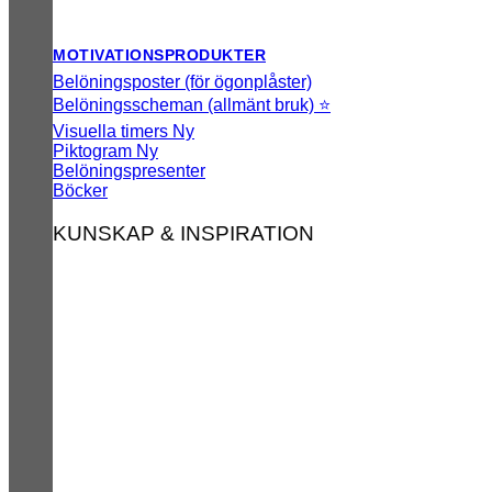
MOTIVATIONSPRODUKTER
Belöningsposter (för ögonplåster)
Belöningsscheman (allmänt bruk) ⭐
Visuella timers
Piktogram
Belöningspresenter
Böcker
KUNSKAP & INSPIRATION