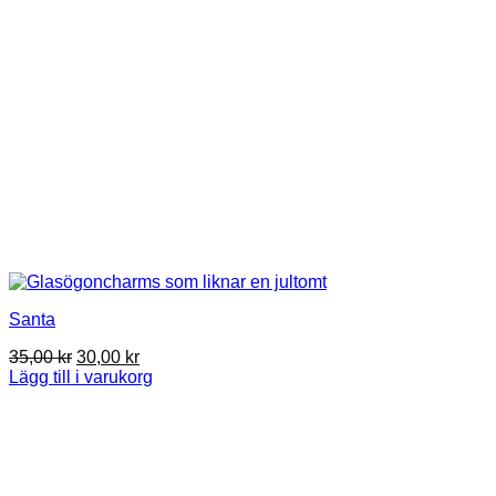
Santa
Det
Det
35,00
kr
30,00
kr
ursprungliga
nuvarande
Lägg till i varukorg
priset
priset
var:
är:
35,00 kr.
30,00 kr.