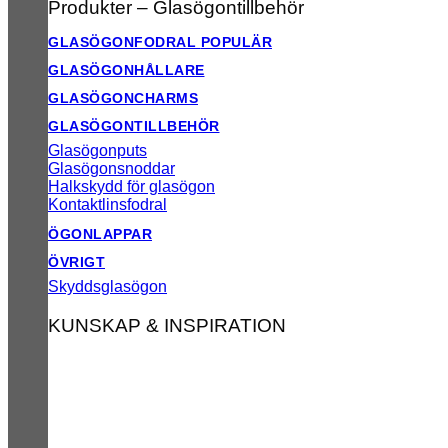
Produkter – Glasögontillbehör
GLASÖGONFODRAL
GLASÖGONHÅLLARE
GLASÖGONCHARMS
GLASÖGONTILLBEHÖR
Glasögonputs
Glasögonsnoddar
Halkskydd för glasögon
Kontaktlinsfodral
ÖGONLAPPAR
ÖVRIGT
Skyddsglasögon
KUNSKAP & INSPIRATION