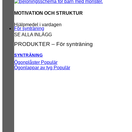
MOTIVATION OCH STRUKTUR
Hjälpmedel i vardagen
För synträning
SE ALLA INLÄGG
PRODUKTER – För synträning
SYNTRÄNING
Ögonplåster
Ögonlappar av tyg