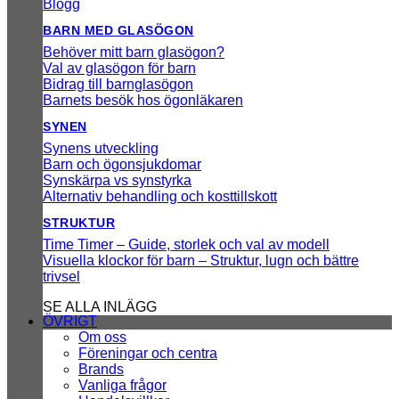
Blogg
BARN MED GLASÖGON
Behöver mitt barn glasögon?
Val av glasögon för barn
Bidrag till barnglasögon
Barnets besök hos ögonläkaren
SYNEN
Synens utveckling
Barn och ögonsjukdomar
Synskärpa vs synstyrka
Alternativ behandling och kosttillskott
STRUKTUR
Time Timer – Guide, storlek och val av modell
Visuella klockor för barn – Struktur, lugn och bättre
trivsel
SE ALLA INLÄGG
ÖVRIGT
Om oss
Föreningar och centra
Brands
Vanliga frågor