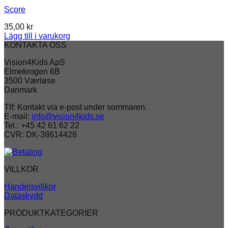
Score
35,00
kr
Lägg till i varukorg
KONTAKTA OSS
Vision4Kids ApS
Elmekrogen 6B
3500 Værløse
Danmark
Tlf: Kontakt via e-post under sommaren.
E-mail:
info@vision4kids.se
Tel.: +45 42 61 62 22
CVR: DK-38614428
VILLKOR
Handelsvillkor
Dataskydd
PRODUKTKATEGORIER