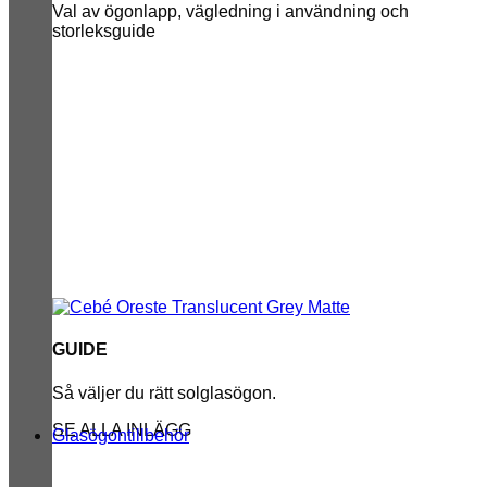
Val av ögonlapp, vägledning i användning och
storleksguide
GUIDE
Så väljer du rätt solglasögon.
SE ALLA INLÄGG
Glasögontillbehör