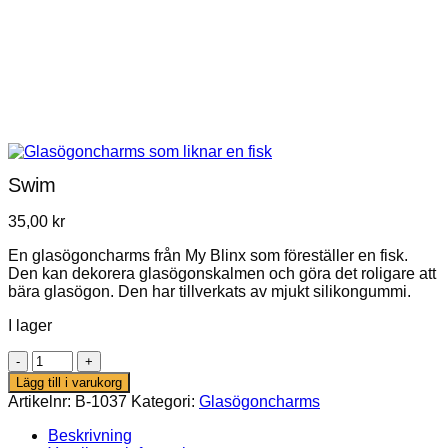
Swim
35,00
kr
En glasögoncharms från My Blinx som föreställer en fisk.
Den kan dekorera glasögonskalmen och göra det roligare att
bära glasögon. Den har tillverkats av mjukt silikongummi.
I lager
Swim
mängd
Lägg till i varukorg
Artikelnr:
B-1037
Kategori:
Glasögoncharms
Beskrivning