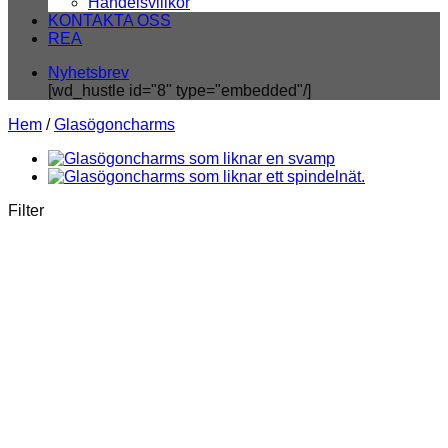
Handelsvillkor
KONTAKTA OSS
REA
Nyhetsbrev
[wd_hustle id="8" type="embedded"/]
Hem
/
Glasögoncharms
Filter