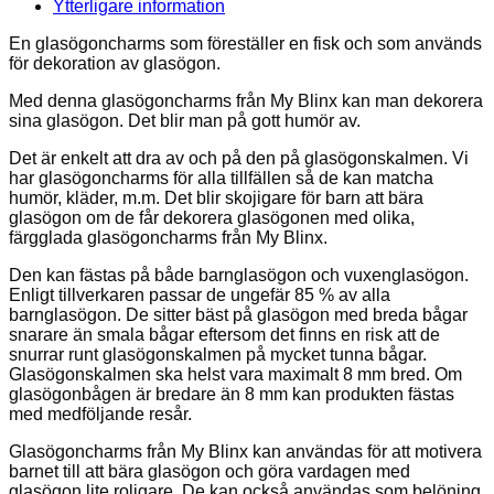
Ytterligare information
En glasögoncharms som föreställer en fisk och som används
för dekoration av glasögon.
Med denna glasögoncharms från My Blinx kan man dekorera
sina glasögon. Det blir man på gott humör av.
Det är enkelt att dra av och på den på glasögonskalmen. Vi
har glasögoncharms för alla tillfällen så de kan matcha
humör, kläder, m.m. Det blir skojigare för barn att bära
glasögon om de får dekorera glasögonen med olika,
färgglada glasögoncharms från My Blinx.
Den kan fästas på både barnglasögon och vuxenglasögon.
Enligt tillverkaren passar de ungefär 85 % av alla
barnglasögon. De sitter bäst på glasögon med breda bågar
snarare än smala bågar eftersom det finns en risk att de
snurrar runt glasögonskalmen på mycket tunna bågar.
Glasögonskalmen ska helst vara maximalt 8 mm bred. Om
glasögonbågen är bredare än 8 mm kan produkten fästas
med medföljande resår.
Glasögoncharms från My Blinx kan användas för att motivera
barnet till att bära glasögon och göra vardagen med
glasögon lite roligare. De kan också användas som belöning