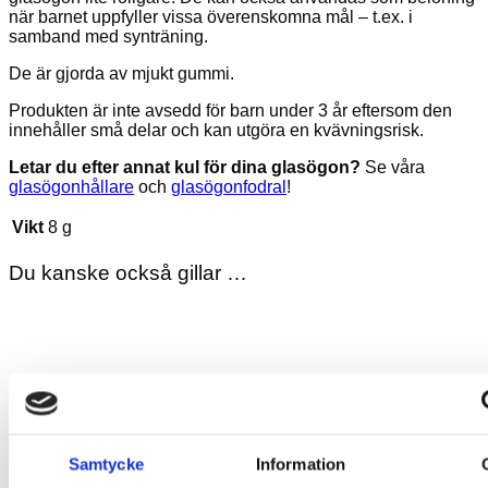
när barnet uppfyller vissa överenskomna mål – t.ex. i
samband med synträning.
De är gjorda av mjukt gummi.
Produkten är inte avsedd för barn under 3 år eftersom den
innehåller små delar och kan utgöra en kvävningsrisk.
Letar du efter annat kul för dina glasögon?
Se våra
glasögonhållare
och
glasögonfodral
!
Vikt
8 g
Du kanske också gillar …
Samtycke
Information