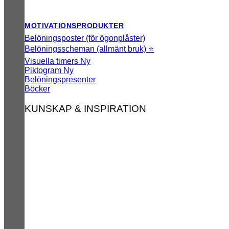
MOTIVATIONSPRODUKTER
Belöningsposter (för ögonplåster)
Belöningsscheman (allmänt bruk) ⭐
Visuella timers
Piktogram
Belöningspresenter
Böcker
KUNSKAP & INSPIRATION