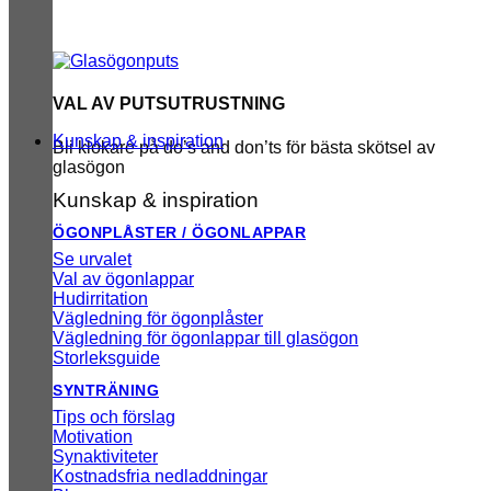
VAL AV PUTSUTRUSTNING
Kunskap & inspiration
Bli klokare på do’s and don’ts för bästa skötsel av
glasögon
Kunskap & inspiration
ÖGONPLÅSTER / ÖGONLAPPAR
Se urvalet
Val av ögonlappar
Hudirritation
Vägledning för ögonplåster
Vägledning för ögonlappar till glasögon
Storleksguide
SYNTRÄNING
Tips och förslag
Motivation
Synaktiviteter
Kostnadsfria nedladdningar