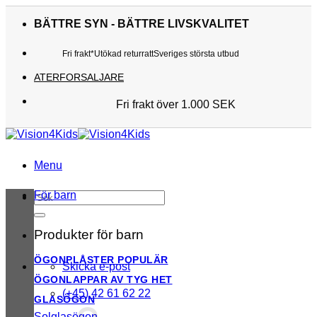
Skip
to
BÄTTRE SYN - BÄTTRE LIVSKVALITET
content
Fri frakt*
Utökad returratt
Sveriges största utbud
ATERFORSALJARE
Fri frakt över 1.000 SEK
Sveriges största utbud
Utökad returratt
Kunderna älskar oss
Menu
För barn
Sök
efter:
Produkter för barn
ÖGONPLÅSTER
Skicka e-post
ÖGONLAPPAR AV TYG
(+45) 42 61 62 22
GLASÖGON
Solglasögon