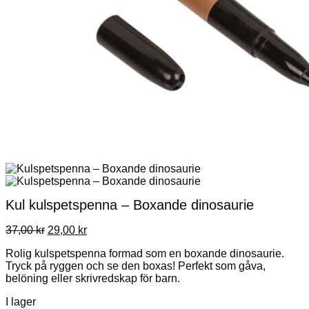
Kul kulspetspenna – Boxande dinosaurie
Det
Det
37,00
kr
29,00
kr
ursprungliga
nuvarande
Rolig kulspetspenna formad som en boxande dinosaurie.
priset
priset
Tryck på ryggen och se den boxas! Perfekt som gåva,
var:
är:
belöning eller skrivredskap för barn.
37,00 kr.
29,00 kr.
I lager