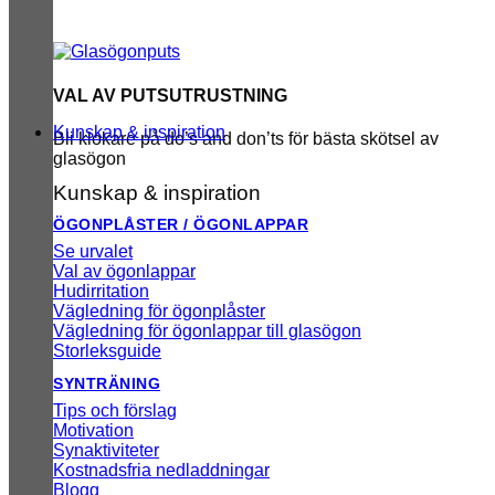
VAL AV PUTSUTRUSTNING
Kunskap & inspiration
Bli klokare på do’s and don’ts för bästa skötsel av
glasögon
Kunskap & inspiration
ÖGONPLÅSTER / ÖGONLAPPAR
Se urvalet
Val av ögonlappar
Hudirritation
Vägledning för ögonplåster
Vägledning för ögonlappar till glasögon
Storleksguide
SYNTRÄNING
Tips och förslag
Motivation
Synaktiviteter
Kostnadsfria nedladdningar
Blogg