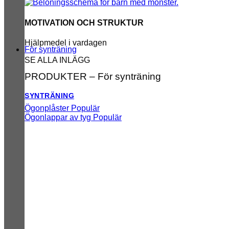
MOTIVATION OCH STRUKTUR
Hjälpmedel i vardagen
För synträning
SE ALLA INLÄGG
PRODUKTER – För synträning
SYNTRÄNING
Ögonplåster
Ögonlappar av tyg