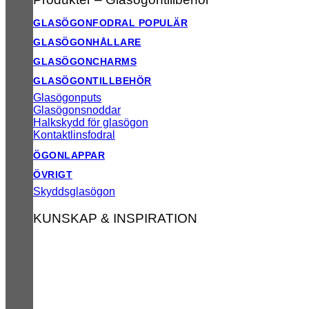
GLASÖGONFODRAL
GLASÖGONHÅLLARE
GLASÖGONCHARMS
GLASÖGONTILLBEHÖR
Glasögonputs
Glasögonsnoddar
Halkskydd för glasögon
Kontaktlinsfodral
ÖGONLAPPAR
ÖVRIGT
Skyddsglasögon
KUNSKAP & INSPIRATION