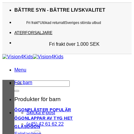
Skip
to
BÄTTRE SYN - BÄTTRE LIVSKVALITET
content
Fri frakt*
Utökad returratt
Sveriges största utbud
ATERFORSALJARE
Fri frakt över 1.000 SEK
Sveriges största utbud
Utökad returratt
Kunderna älskar oss
Menu
För barn
Sök
efter:
Produkter för barn
ÖGONPLÅSTER
Skicka e-post
ÖGONLAPPAR AV TYG
(+45) 42 61 62 22
GLASÖGON
Solglasögon