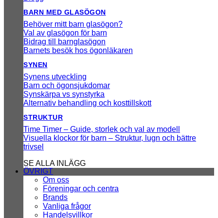
BARN MED GLASÖGON
Behöver mitt barn glasögon?
Val av glasögon för barn
Bidrag till barnglasögon
Barnets besök hos ögonläkaren
SYNEN
Synens utveckling
Barn och ögonsjukdomar
Synskärpa vs synstyrka
Alternativ behandling och kosttillskott
STRUKTUR
Time Timer – Guide, storlek och val av modell
Visuella klockor för barn – Struktur, lugn och bättre
trivsel
SE ALLA INLÄGG
ÖVRIGT
Om oss
Föreningar och centra
Brands
Vanliga frågor
Handelsvillkor