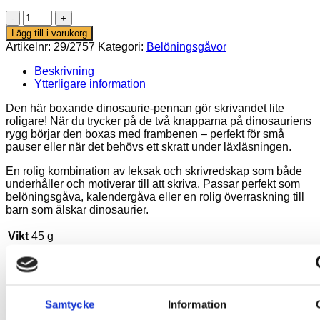
Kul
kulspetspenna
Lägg till i varukorg
–
Artikelnr:
29/2757
Kategori:
Belöningsgåvor
Boxande
dinosaurie
Beskrivning
mängd
Ytterligare information
Den här boxande dinosaurie-pennan gör skrivandet lite
roligare! När du trycker på de två knapparna på dinosauriens
rygg börjar den boxas med frambenen – perfekt för små
pauser eller när det behövs ett skratt under läxläsningen.
En rolig kombination av leksak och skrivredskap som både
underhåller och motiverar till att skriva. Passar perfekt som
belöningsgåva, kalendergåva eller en rolig överraskning till
barn som älskar dinosaurier.
Vikt
45 g
Du kanske också gillar …
Samtycke
Information