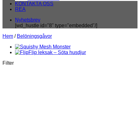
KONTAKTA OSS
REA
Nyhetsbrev
[wd_hustle id="8" type="embedded"/]
Hem
/
Belöningsgåvor
Filter