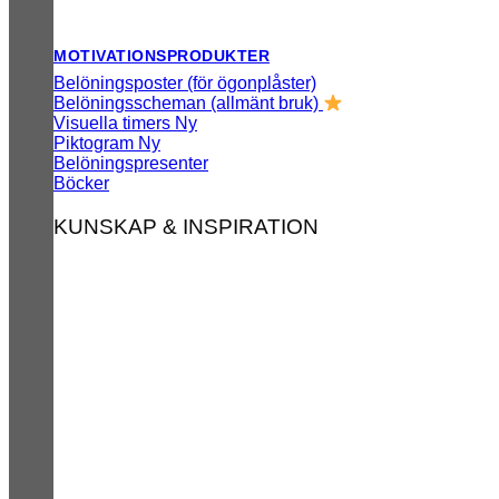
MOTIVATIONSPRODUKTER
Belöningsposter (för ögonplåster)
Belöningsscheman (allmänt bruk)
Visuella timers
Piktogram
Belöningspresenter
Böcker
KUNSKAP & INSPIRATION