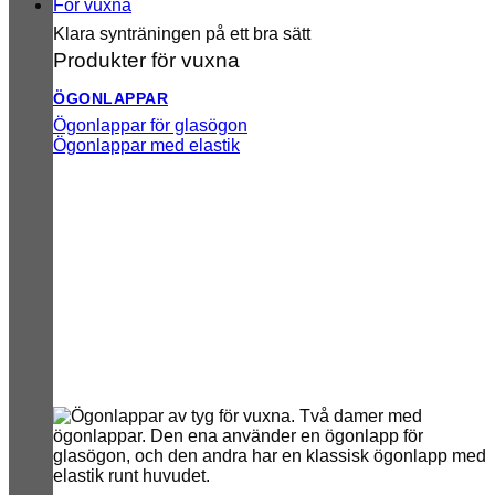
För vuxna
Klara synträningen på ett bra sätt
Produkter för vuxna
ÖGONLAPPAR
Ögonlappar för glasögon
Ögonlappar med elastik