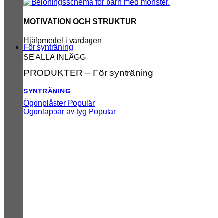
MOTIVATION OCH STRUKTUR
Hjälpmedel i vardagen
För synträning
SE ALLA INLÄGG
PRODUKTER – För synträning
SYNTRÄNING
Ögonplåster
Ögonlappar av tyg