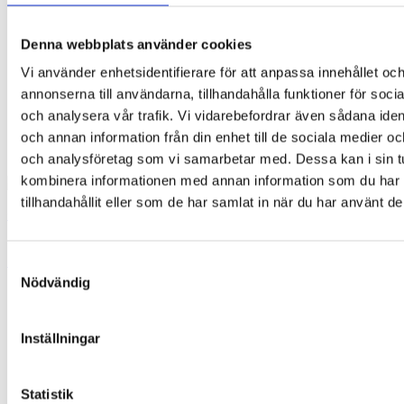
Denna webbplats använder cookies
Vi använder enhetsidentifierare för att anpassa innehållet oc
annonserna till användarna, tillhandahålla funktioner för soci
och analysera vår trafik. Vi vidarebefordrar även sådana ident
och annan information från din enhet till de sociala medier o
och analysföretag som vi samarbetar med. Dessa kan i sin t
kombinera informationen med annan information som du har
tillhandahållit eller som de har samlat in när du har använt de
Glasögonhållare – Groda (Yoga)
169,00
kr
Lägg till i varukorg
Samtyckesval
Nödvändig
Inställningar
Statistik