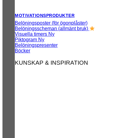
MOTIVATIONSPRODUKTER
Belöningsposter (för ögonplåster)
Belöningsscheman (allmänt bruk)
Visuella timers
Piktogram
Belöningspresenter
Böcker
KUNSKAP & INSPIRATION