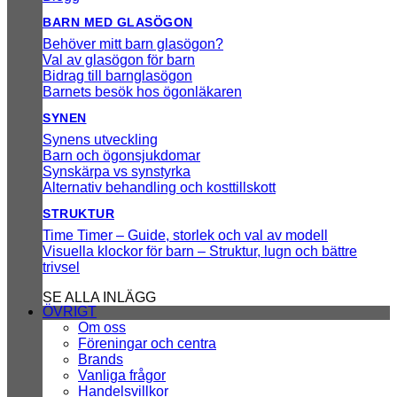
BARN MED GLASÖGON
Behöver mitt barn glasögon?
Val av glasögon för barn
Bidrag till barnglasögon
Barnets besök hos ögonläkaren
SYNEN
Synens utveckling
Barn och ögonsjukdomar
Synskärpa vs synstyrka
Alternativ behandling och kosttillskott
STRUKTUR
Time Timer – Guide, storlek och val av modell
Visuella klockor för barn – Struktur, lugn och bättre
trivsel
SE ALLA INLÄGG
ÖVRIGT
Om oss
Föreningar och centra
Brands
Vanliga frågor
Handelsvillkor