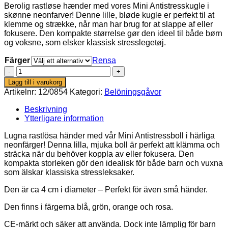
Berolig rastløse hænder med vores Mini Antistresskugle i
skønne neonfarver! Denne lille, bløde kugle er perfekt til at
klemme og strække, når man har brug for at slappe af eller
fokusere. Den kompakte størrelse gør den ideel til både børn
og voksne, som elsker klassisk stresslegetøj.
Färger
Rensa
Mini
Antistresskugle
Lägg till i varukorg
–
Artikelnr:
12/0854
Kategori:
Belöningsgåvor
Neon
mängd
Beskrivning
Ytterligare information
Lugna rastlösa händer med vår Mini Antistressboll i härliga
neonfärger! Denna lilla, mjuka boll är perfekt att klämma och
sträcka när du behöver koppla av eller fokusera. Den
kompakta storleken gör den idealisk för både barn och vuxna
som älskar klassiska stressleksaker.
Den är ca 4 cm i diameter – Perfekt för även små händer.
Den finns i färgerna blå, grön, orange och rosa.
CE-märkt och säker att använda. Dock inte lämplig för barn