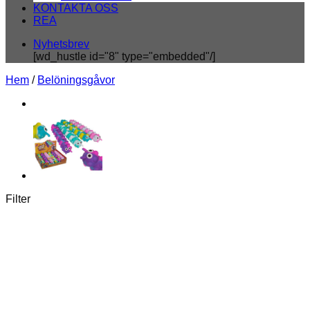
KONTAKTA OSS
REA
Nyhetsbrev
[wd_hustle id="8" type="embedded"/]
Hem
/
Belöningsgåvor
Filter