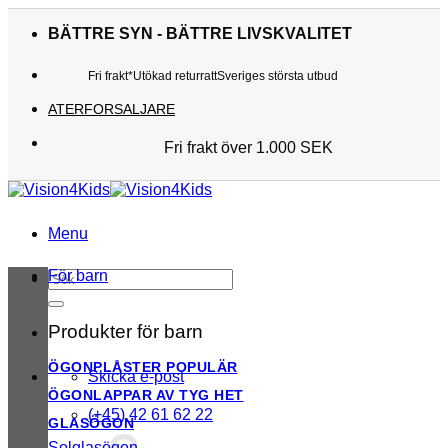
Skip
to
BÄTTRE SYN - BÄTTRE LIVSKVALITET
content
Fri frakt*
Utökad returratt
Sveriges största utbud
ATERFORSALJARE
Fri frakt över 1.000 SEK
Sveriges största utbud
Utökad returratt
Kunderna älskar oss
Menu
För barn
Sök
efter:
Produkter för barn
ÖGONPLÅSTER
Skicka e-post
ÖGONLAPPAR AV TYG
(+45) 42 61 62 22
GLASÖGON
Solglasögon