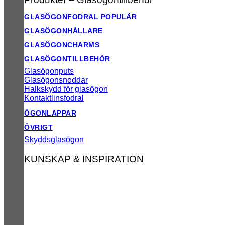
GLASÖGONFODRAL
GLASÖGONHÅLLARE
GLASÖGONCHARMS
GLASÖGONTILLBEHÖR
Glasögonputs
Glasögonsnoddar
Halkskydd för glasögon
Kontaktlinsfodral
ÖGONLAPPAR
ÖVRIGT
Skyddsglasögon
KUNSKAP & INSPIRATION