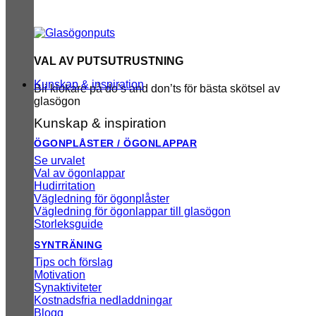
VAL AV PUTSUTRUSTNING
Kunskap & inspiration
Bli klokare på do’s and don’ts för bästa skötsel av
glasögon
Kunskap & inspiration
ÖGONPLÅSTER / ÖGONLAPPAR
Se urvalet
Val av ögonlappar
Hudirritation
Vägledning för ögonplåster
Vägledning för ögonlappar till glasögon
Storleksguide
SYNTRÄNING
Tips och förslag
Motivation
Synaktiviteter
Kostnadsfria nedladdningar
Blogg