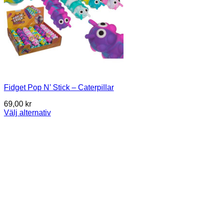
Fidget Pop N’ Stick – Caterpillar
69,00
kr
Välj alternativ
Den
här
produkten
har
flera
varianter.
De
olika
alternativen
kan
väljas
på