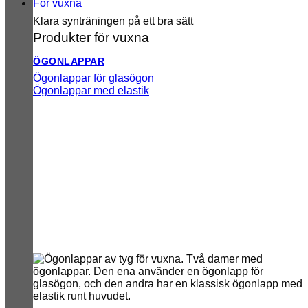
För vuxna
Klara synträningen på ett bra sätt
Produkter för vuxna
ÖGONLAPPAR
Ögonlappar för glasögon
Ögonlappar med elastik