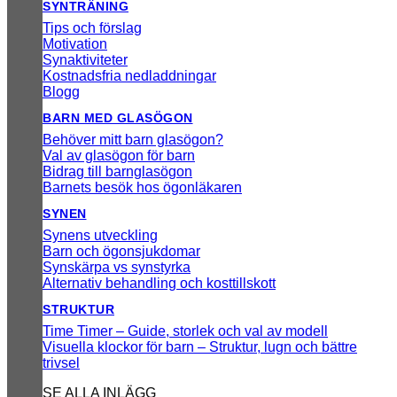
SYNTRÄNING
Tips och förslag
Motivation
Synaktiviteter
Kostnadsfria nedladdningar
Blogg
BARN MED GLASÖGON
Behöver mitt barn glasögon?
Val av glasögon för barn
Bidrag till barnglasögon
Barnets besök hos ögonläkaren
SYNEN
Synens utveckling
Barn och ögonsjukdomar
Synskärpa vs synstyrka
Alternativ behandling och kosttillskott
STRUKTUR
Time Timer – Guide, storlek och val av modell
Visuella klockor för barn – Struktur, lugn och bättre
trivsel
SE ALLA INLÄGG