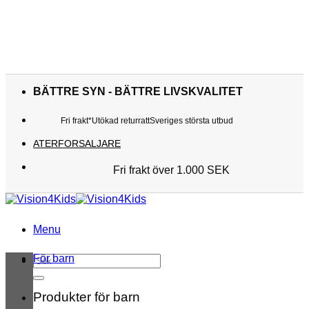
Skip
to
BÄTTRE SYN - BÄTTRE LIVSKVALITET
content
Fri frakt*
Utökad returratt
Sveriges största utbud
ATERFORSALJARE
Fri frakt över 1.000 SEK
Sveriges största utbud
Utökad returratt
Kunderna älskar oss
Menu
För barn
Sök
efter:
Produkter för barn