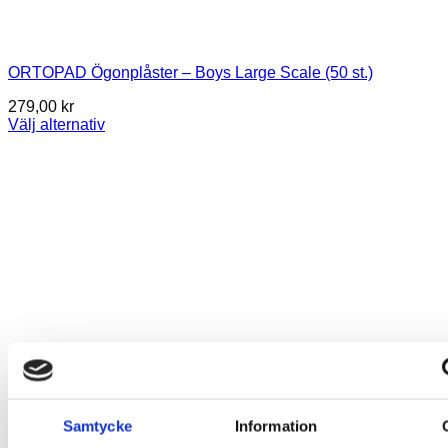
ORTOPAD Ögonplåster – Boys Large Scale (50 st.)
279,00
kr
Välj alternativ
Den
här
produkten
har
flera
varianter.
De
olika
alternativen
kan
väljas
på
produktsidan
Samtycke
Information