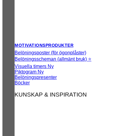
MOTIVATIONSPRODUKTER
Belöningsposter (för ögonplåster)
Belöningsscheman (allmänt bruk) ⭐
Visuella timers
Piktogram
Belöningspresenter
Böcker
KUNSKAP & INSPIRATION