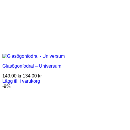
Glasögonfodral – Universum
Det
Det
149,00
kr
134,00
kr
ursprungliga
nuvarande
Lägg till i varukorg
priset
priset
-9%
var:
är:
149,00 kr.
134,00 kr.