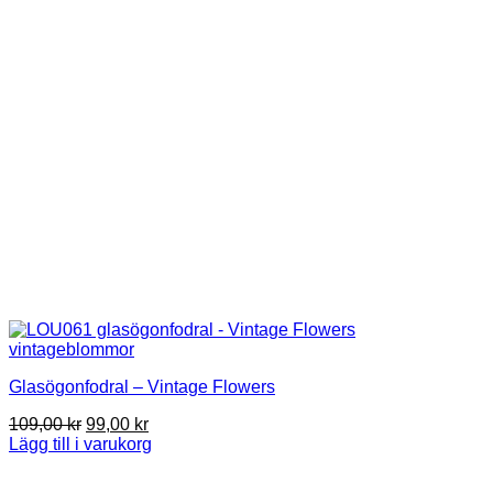
Glasögonfodral – Vintage Flowers
Det
Det
109,00
kr
99,00
kr
ursprungliga
nuvarande
Lägg till i varukorg
priset
priset
var:
är: