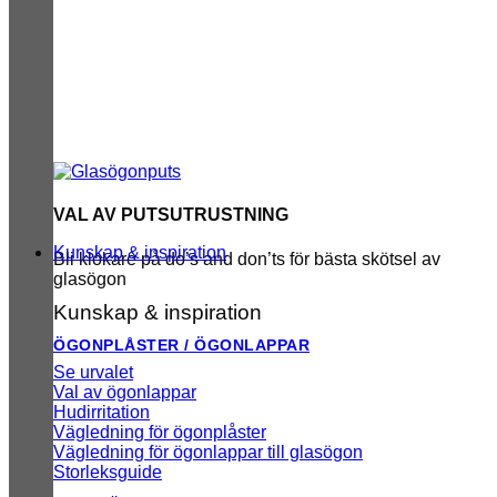
VAL AV PUTSUTRUSTNING
Kunskap & inspiration
Bli klokare på do’s and don’ts för bästa skötsel av
glasögon
Kunskap & inspiration
ÖGONPLÅSTER / ÖGONLAPPAR
Se urvalet
Val av ögonlappar
Hudirritation
Vägledning för ögonplåster
Vägledning för ögonlappar till glasögon
Storleksguide