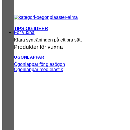
TIPS OG IDEER
För vuxna
Klara synträningen på ett bra sätt
Produkter för vuxna
ÖGONLAPPAR
Ögonlappar för glasögon
Ögonlappar med elastik