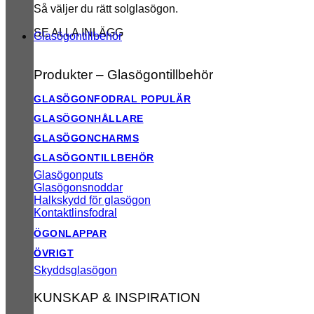
Så väljer du rätt solglasögon.
SE ALLA INLÄGG
Glasögontillbehör
Produkter – Glasögontillbehör
GLASÖGONFODRAL
GLASÖGONHÅLLARE
GLASÖGONCHARMS
GLASÖGONTILLBEHÖR
Glasögonputs
Glasögonsnoddar
Halkskydd för glasögon
Kontaktlinsfodral
ÖGONLAPPAR
ÖVRIGT
Skyddsglasögon
KUNSKAP & INSPIRATION