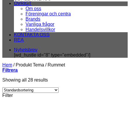
ÖVRIGT
Om oss
Föreningar och centra
Brands
Vanliga frågor
Handelsvillkor
KONTAKTA OSS
REA
Nyhetsbrev
[wd_hustle id="8" type="embedded"/]
Hem
/
Produkt Tema
/
Rummet
Filtrera
Showing all 28 results
Filter