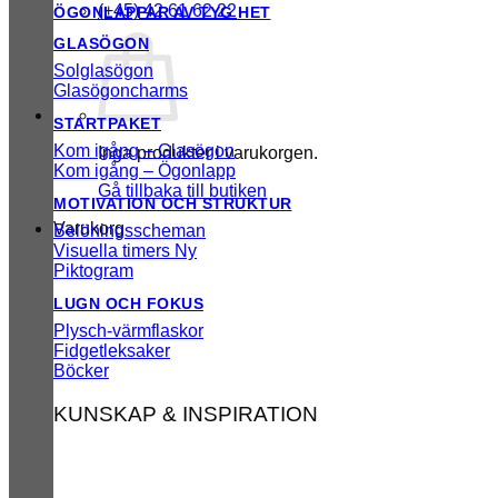
(+45) 42 61 62 22
ÖGONLAPPAR AV TYG
GLASÖGON
Solglasögon
Glasögoncharms
STARTPAKET
Kom igång – Glasögon
Inga produkter i varukorgen.
Kom igång – Ögonlapp
Gå tillbaka till butiken
MOTIVATION OCH STRUKTUR
Varukorg
Belöningsscheman
Visuella timers
Piktogram
LUGN OCH FOKUS
Plysch-värmflaskor
Fidgetleksaker
Böcker
KUNSKAP & INSPIRATION