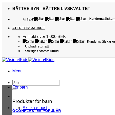
Skip
to
BÄTTRE SYN - BÄTTRE LIVSKVALITET
content
Kunderna älskar
Fri frakt*
ATERFORSALJARE
Fri frakt över 1.000 SEK
Kunderna älskar o
Utökad returratt
Sveriges största utbud
Menu
Sök
efter:
För barn
Produkter för barn
Skicka e-post
ÖGONPLÅSTER