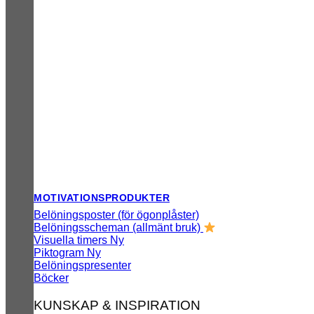
MOTIVATIONSPRODUKTER
Belöningsposter (för ögonplåster)
Belöningsscheman (allmänt bruk)
Visuella timers
Piktogram
Belöningspresenter
Böcker
KUNSKAP & INSPIRATION