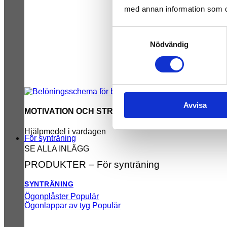
med annan information som du 
Samtyckesval
Nödvändig
Avvisa
MOTIVATION OCH STRUKTUR
Hjälpmedel i vardagen
För synträning
SE ALLA INLÄGG
PRODUKTER – För synträning
SYNTRÄNING
Ögonplåster
Ögonlappar av tyg