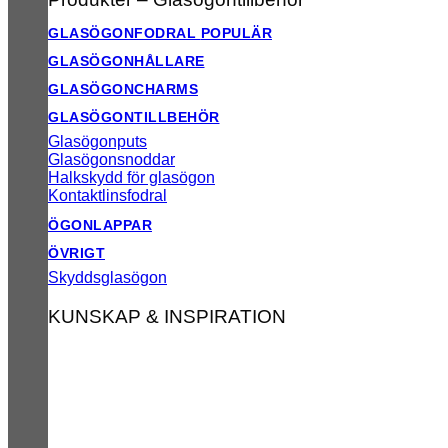
GLASÖGONFODRAL
GLASÖGONHÅLLARE
GLASÖGONCHARMS
GLASÖGONTILLBEHÖR
Glasögonputs
Glasögonsnoddar
Halkskydd för glasögon
Kontaktlinsfodral
ÖGONLAPPAR
ÖVRIGT
Skyddsglasögon
KUNSKAP & INSPIRATION