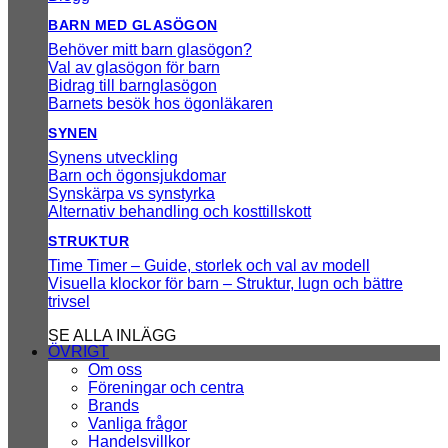
BARN MED GLASÖGON
Behöver mitt barn glasögon?
Val av glasögon för barn
Bidrag till barnglasögon
Barnets besök hos ögonläkaren
SYNEN
Synens utveckling
Barn och ögonsjukdomar
Synskärpa vs synstyrka
Alternativ behandling och kosttillskott
STRUKTUR
Time Timer – Guide, storlek och val av modell
Visuella klockor för barn – Struktur, lugn och bättre
trivsel
SE ALLA INLÄGG
ÖVRIGT
Om oss
Föreningar och centra
Brands
Vanliga frågor
Handelsvillkor