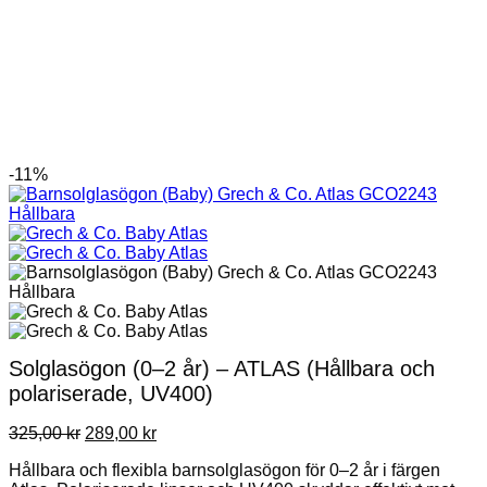
-11%
Solglasögon (0–2 år) – ATLAS (Hållbara och
polariserade, UV400)
Det
Det
325,00
kr
289,00
kr
ursprungliga
nuvarande
Hållbara och flexibla barnsolglasögon för 0–2 år i färgen
priset
priset