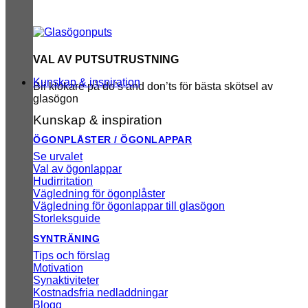
VAL AV PUTSUTRUSTNING
Kunskap & inspiration
Bli klokare på do’s and don’ts för bästa skötsel av
glasögon
Kunskap & inspiration
ÖGONPLÅSTER / ÖGONLAPPAR
Se urvalet
Val av ögonlappar
Hudirritation
Vägledning för ögonplåster
Vägledning för ögonlappar till glasögon
Storleksguide
SYNTRÄNING
Tips och förslag
Motivation
Synaktiviteter
Kostnadsfria nedladdningar
Blogg