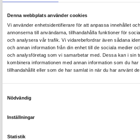
Exklusiv och praktisk förpackning
Solglasögonen levereras i en genomtänkt och funktionell
Denna webbplats använder cookies
förpackning:
Vi använder enhetsidentifierare för att anpassa innehållet oc
Ask i kraftig kartong med lådfunktion
annonserna till användarna, tillhandahålla funktioner för soci
Mjuk filtpose med knappstängning
och analysera vår trafik. Vi vidarebefordrar även sådana ident
Putsduk med logotyp
och annan information från din enhet till de sociala medier o
Kort som bekräftar polarisering
Produktinformation ingår
och analysföretag som vi samarbetar med. Dessa kan i sin t
kombinera informationen med annan information som du har
Testad och certifierad kvalitet
tillhandahållit eller som de har samlat in när du har använt de
Solglasögonen uppfyller höga krav på säkerhet och kvalitet:
CE- och UKCA-certifierade
Uppfyller ISO- och REACH-standarder
Samtyckesval
Tredjepartstestade i laboratorium
Nödvändig
Specifikationer
Inställningar
UV400-skydd
Kategori 3-linser
Polariserade linser
Båge: ca 12,5 cm bred och 14 cm lång
Statistik