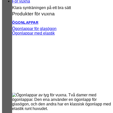
För vuxna
Klara synträningen på ett bra sätt
Produkter för vuxna
ÖGONLAPPAR
Ögonlappar för glasögon
Ögonlappar med elastik