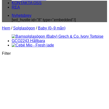
KONTAKTA OSS
REA
Nyhetsbrev
[wd_hustle id="8" type="embedded"/]
Hem
/
Solglasögon
/
Baby (0–9 mån)
Filter