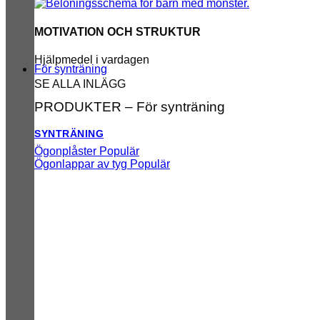
MOTIVATION OCH STRUKTUR
Hjälpmedel i vardagen
För synträning
SE ALLA INLÄGG
PRODUKTER – För synträning
SYNTRÄNING
Ögonplåster
Ögonlappar av tyg