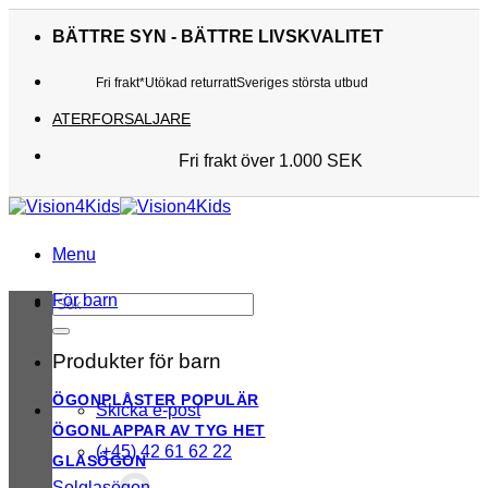
Skip
to
BÄTTRE SYN - BÄTTRE LIVSKVALITET
content
Fri frakt*
Utökad returratt
Sveriges största utbud
ATERFORSALJARE
Fri frakt över 1.000 SEK
Sveriges största utbud
Utökad returratt
Kunderna älskar oss
Menu
För barn
Sök
efter:
Produkter för barn
ÖGONPLÅSTER
Skicka e-post
ÖGONLAPPAR AV TYG
(+45) 42 61 62 22
GLASÖGON
Solglasögon