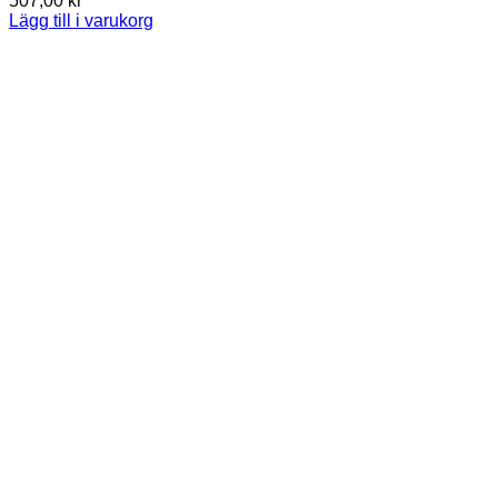
507,00
kr
Lägg till i varukorg