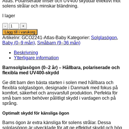
Atlas. Polariserade linser och UV400 skyddar effektivt mot
var:
är:
solens strålar och minskar bländning.
325,00 kr.
289,00 kr.
I lager
Solglasögon
(0–
Lägg till i varukorg
2
Artikelnr:
GCO2241-Atlas-Baby
Kategorier:
Solglasögon
,
år)
Baby (0–9 mån)
,
Småbarn (9–36 mån)
–
ATLAS
Beskrivning
(Hållbara
Ytterligare information
och
polariserade,
Barnsolglasögon (0–2 år) – Hållbara, polariserade och
UV400)
flexibla med UV400-skydd
mängd
Ge ditt barn den bästa starten i solen med hållbara och
flexibla solglasögon, designade i Danmark med fokus på
komfort, säkerhet och ansvarsfull produktion. Perfekta för
små barn som behöver pålitligt skydd i vardagen och på
språng.
Optimalt skydd för känsliga ögon
Barns ögon är extra känsliga för solens strålar. Dessa
solglasögon är utvecklade för att ge effektivt skydd och hög