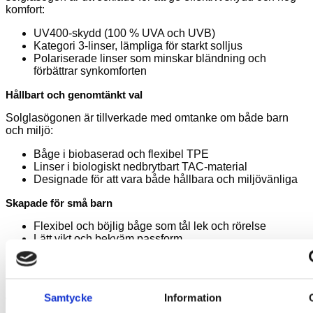
komfort:
UV400-skydd (100 % UVA och UVB)
Kategori 3-linser, lämpliga för starkt solljus
Polariserade linser som minskar bländning och
förbättrar synkomforten
Hållbart och genomtänkt val
Solglasögonen är tillverkade med omtanke om både barn
och miljö:
Båge i biobaserad och flexibel TPE
Linser i biologiskt nedbrytbart TAC-material
Designade för att vara både hållbara och miljövänliga
Skapade för små barn
Flexibel och böjlig båge som tål lek och rörelse
Lätt vikt och bekväm passform
Passar vanligtvis barn i åldern 0–2 år
Många barn kan använda samma solglasögon under en
längre period, eftersom ansiktet blir smalare i takt med att de
Samtycke
Information
växer.