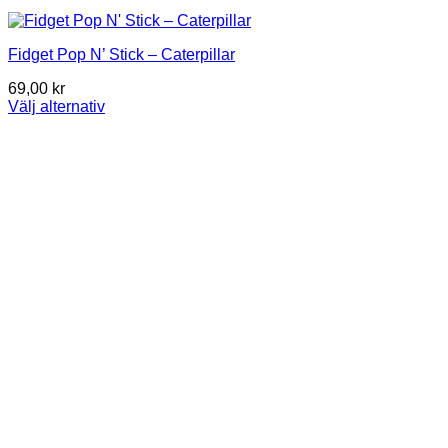
Fidget Pop N’ Stick – Caterpillar
69,00
kr
Välj alternativ
Den
här
produkten
har
flera
varianter.
De
olika
alternativen
kan
väljas
på
produktsidan