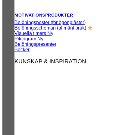
MOTIVATIONSPRODUKTER
Belöningsposter (för ögonplåster)
Belöningsscheman (allmänt bruk)
Visuella timers
Piktogram
Belöningspresenter
Böcker
KUNSKAP & INSPIRATION