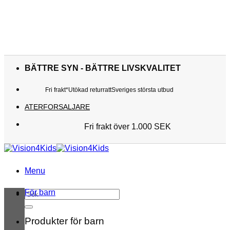
Skip
to
BÄTTRE SYN - BÄTTRE LIVSKVALITET
content
Fri frakt*
Utökad returratt
Sveriges största utbud
ATERFORSALJARE
Fri frakt över 1.000 SEK
Sveriges största utbud
Utökad returratt
Kunderna älskar oss
Menu
För barn
Sök
efter:
Produkter för barn