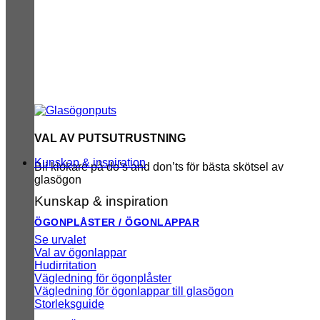
VAL AV PUTSUTRUSTNING
Kunskap & inspiration
Bli klokare på do’s and don’ts för bästa skötsel av
glasögon
Kunskap & inspiration
ÖGONPLÅSTER / ÖGONLAPPAR
Se urvalet
Val av ögonlappar
Hudirritation
Vägledning för ögonplåster
Vägledning för ögonlappar till glasögon
Storleksguide