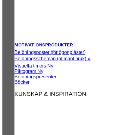
MOTIVATIONSPRODUKTER
Belöningsposter (för ögonplåster)
Belöningsscheman (allmänt bruk) ⭐
Visuella timers
Piktogram
Belöningspresenter
Böcker
KUNSKAP & INSPIRATION