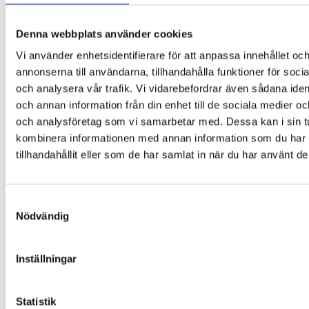
Flexibel och böjlig båge som tål lek och rörelse
Denna webbplats använder cookies
Lätt vikt och bekväm passform
Passar vanligtvis barn i åldern 0–2 år
Vi använder enhetsidentifierare för att anpassa innehållet oc
Många barn kan använda samma solglasögon under en
annonserna till användarna, tillhandahålla funktioner för soci
längre period, eftersom ansiktet blir smalare i takt med att de
och analysera vår trafik. Vi vidarebefordrar även sådana ident
växer.
och annan information från din enhet till de sociala medier o
Exklusiv och praktisk förpackning
och analysföretag som vi samarbetar med. Dessa kan i sin t
kombinera informationen med annan information som du har
Solglasögonen levereras i en genomtänkt och funktionell
förpackning:
tillhandahållit eller som de har samlat in när du har använt de
Ask i kraftig kartong med lådfunktion
Mjuk filtpose med knappstängning
Samtyckesval
Putsduk med logotyp
Kort som bekräftar polarisering
Nödvändig
Produktinformation ingår
Testad och certifierad kvalitet
Inställningar
Solglasögonen uppfyller höga krav på säkerhet och kvalitet:
CE- och UKCA-certifierade
Statistik