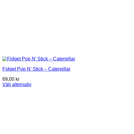
Fidget Pop N’ Stick – Caterpillar
69,00
kr
Välj alternativ
Den
här
produkten
har
flera
varianter.
De
olika
alternativen