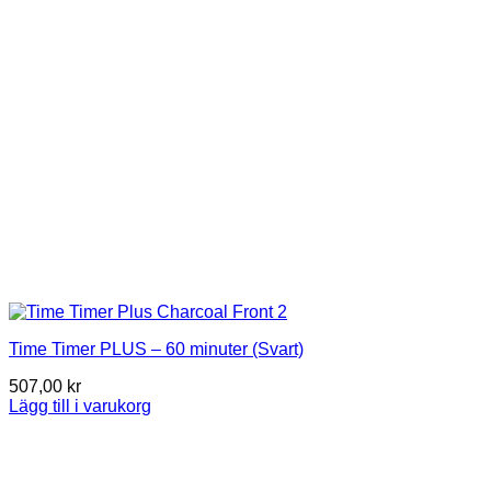
kan
väljas
på
produktsidan
Time Timer PLUS – 60 minuter (Svart)
507,00
kr
Lägg till i varukorg