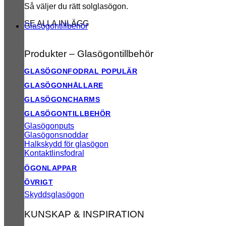
Så väljer du rätt solglasögon.
SE ALLA INLÄGG
Glasögontillbehör
Produkter – Glasögontillbehör
GLASÖGONFODRAL
GLASÖGONHÅLLARE
GLASÖGONCHARMS
GLASÖGONTILLBEHÖR
Glasögonputs
Glasögonsnoddar
Halkskydd för glasögon
Kontaktlinsfodral
ÖGONLAPPAR
ÖVRIGT
Skyddsglasögon
KUNSKAP & INSPIRATION