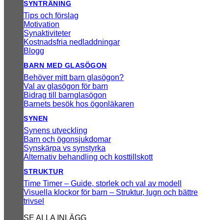
SYNTRÄNING
Tips och förslag
Motivation
Synaktiviteter
Kostnadsfria nedladdningar
Blogg
BARN MED GLASÖGON
Behöver mitt barn glasögon?
Val av glasögon för barn
Bidrag till barnglasögon
Barnets besök hos ögonläkaren
SYNEN
Synens utveckling
Barn och ögonsjukdomar
Synskärpa vs synstyrka
Alternativ behandling och kosttillskott
STRUKTUR
Time Timer – Guide, storlek och val av modell
Visuella klockor för barn – Struktur, lugn och bättre
trivsel
SE ALLA INLÄGG