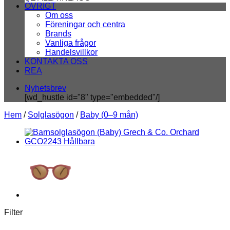
ÖVRIGT
Om oss
Föreningar och centra
Brands
Vanliga frågor
Handelsvillkor
KONTAKTA OSS
REA
Nyhetsbrev
[wd_hustle id="8" type="embedded"/]
Hem
/
Solglasögon
/
Baby (0–9 mån)
Filter