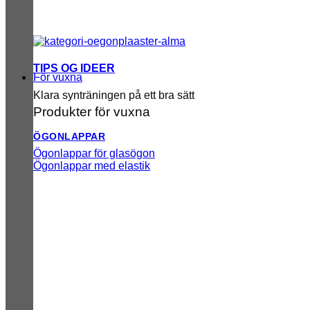
TIPS OG IDEER
För vuxna
Klara synträningen på ett bra sätt
Produkter för vuxna
ÖGONLAPPAR
Ögonlappar för glasögon
Ögonlappar med elastik