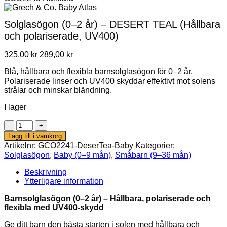
Solglasögon (0–2 år) – DESERT TEAL (Hållbara
och polariserade, UV400)
Det
Det
325,00
kr
289,00
kr
ursprungliga
nuvarande
Blå, hållbara och flexibla barnsolglasögon för 0–2 år.
priset
priset
Polariserade linser och UV400 skyddar effektivt mot solens
var:
är:
strålar och minskar bländning.
325,00 kr.
289,00 kr.
I lager
Solglasögon
(0–
Lägg till i varukorg
2
Artikelnr:
GCO2241-DeserTea-Baby
Kategorier:
år)
Solglasögon
,
Baby (0–9 mån)
,
Småbarn (9–36 mån)
–
DESERT
Beskrivning
TEAL
Ytterligare information
(Hållbara
och
Barnsolglasögon (0–2 år) – Hållbara, polariserade och
polariserade,
flexibla med UV400-skydd
UV400)
mängd
Ge ditt barn den bästa starten i solen med hållbara och