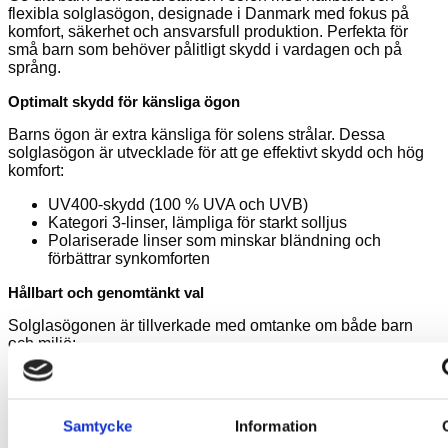
flexibla solglasögon, designade i Danmark med fokus på
komfort, säkerhet och ansvarsfull produktion. Perfekta för
små barn som behöver pålitligt skydd i vardagen och på
språng.
Optimalt skydd för känsliga ögon
Barns ögon är extra känsliga för solens strålar. Dessa
solglasögon är utvecklade för att ge effektivt skydd och hög
komfort:
UV400-skydd (100 % UVA och UVB)
Kategori 3-linser, lämpliga för starkt solljus
Polariserade linser som minskar bländning och
förbättrar synkomforten
Hållbart och genomtänkt val
Solglasögonen är tillverkade med omtanke om både barn
och miljö:
Båge i biobaserad och flexibel TPE
Linser i biologiskt nedbrytbart TAC-material
Designade för att vara både hållbara och miljövänliga
Samtycke
Information
Skapade för små barn