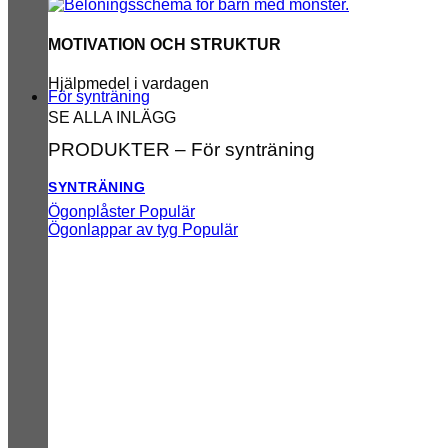
MOTIVATION OCH STRUKTUR
Hjälpmedel i vardagen
För synträning
SE ALLA INLÄGG
PRODUKTER – För synträning
SYNTRÄNING
Ögonplåster
Ögonlappar av tyg