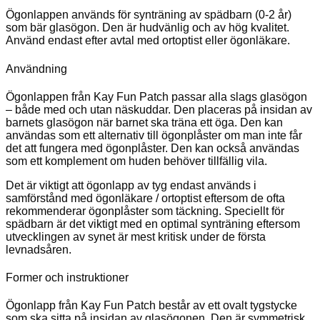
Ögonlappen används för synträning av spädbarn (0-2 år)
som bär glasögon. Den är hudvänlig och av hög kvalitet.
Använd endast efter avtal med ortoptist eller ögonläkare.
Användning
Ögonlappen från Kay Fun Patch passar alla slags glasögon
– både med och utan näskuddar. Den placeras på insidan av
barnets glasögon när barnet ska träna ett öga. Den kan
användas som ett alternativ till ögonplåster om man inte får
det att fungera med ögonplåster. Den kan också användas
som ett komplement om huden behöver tillfällig vila.
Det är viktigt att ögonlapp av tyg endast används i
samförstånd med ögonläkare / ortoptist eftersom de ofta
rekommenderar ögonplåster som täckning. Speciellt för
spädbarn är det viktigt med en optimal synträning eftersom
utvecklingen av synet är mest kritisk under de första
levnadsåren.
Former och instruktioner
Ögonlapp från Kay Fun Patch består av ett ovalt tygstycke
som ska sitta på insidan av glasögonen. Den är symmetrisk