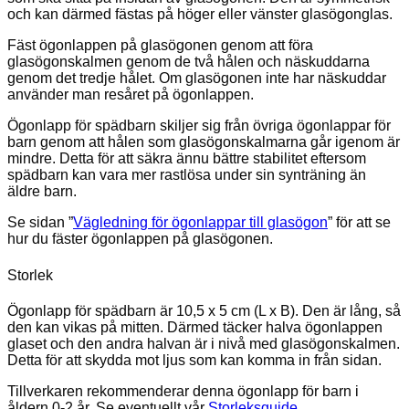
och kan därmed fästas på höger eller vänster glasögonglas.
Fäst ögonlappen på glasögonen genom att föra
glasögonskalmen genom de två hålen och näskuddarna
genom det tredje hålet. Om glasögonen inte har näskuddar
använder man resåret på ögonlappen.
Ögonlapp för spädbarn skiljer sig från övriga ögonlappar för
barn genom att hålen som glasögonskalmarna går igenom är
mindre. Detta för att säkra ännu bättre stabilitet eftersom
spädbarn kan vara mer rastlösa under sin synträning än
äldre barn.
Se sidan ”
Vägledning för ögonlappar till glasögon
” för att se
hur du fäster ögonlappen på glasögonen.
Storlek
Ögonlapp för spädbarn är 10,5 x 5 cm (L x B). Den är lång, så
den kan vikas på mitten. Därmed täcker halva ögonlappen
glaset och den andra halvan är i nivå med glasögonskalmen.
Detta för att skydda mot ljus som kan komma in från sidan.
Tillverkaren rekommenderar denna ögonlapp för barn i
åldern 0-2 år. Se eventuellt vår
Storleksguide
.