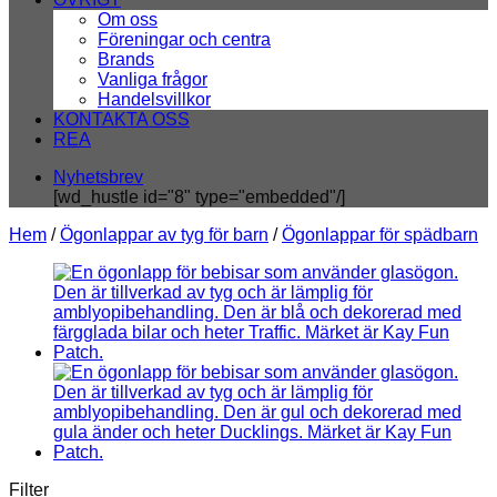
Om oss
Föreningar och centra
Brands
Vanliga frågor
Handelsvillkor
KONTAKTA OSS
REA
Nyhetsbrev
[wd_hustle id="8" type="embedded"/]
Hem
/
Ögonlappar av tyg för barn
/
Ögonlappar för spädbarn
Filter