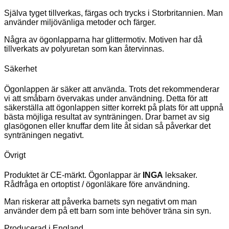
Själva tyget tillverkas, färgas och trycks i Storbritannien. Man
använder miljövänliga metoder och färger.
Några av ögonlapparna har glittermotiv. Motiven har då
tillverkats av polyuretan som kan återvinnas.
Säkerhet
Ögonlappen är säker att använda. Trots det rekommenderar
vi att småbarn övervakas under användning. Detta för att
säkerställa att ögonlappen sitter korrekt på plats för att uppnå
bästa möjliga resultat av synträningen. Drar barnet av sig
glasögonen eller knuffar dem lite åt sidan så påverkar det
synträningen negativt.
Övrigt
Produktet är CE-märkt. Ögonlappar är
INGA
leksaker.
Rådfråga en ortoptist / ögonläkare före användning.
Man riskerar att påverka barnets syn negativt om man
använder dem på ett barn som inte behöver träna sin syn.
Producerad i England.