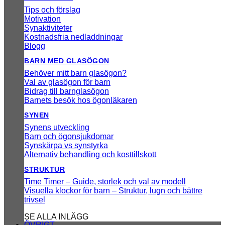
Tips och förslag
Motivation
Synaktiviteter
Kostnadsfria nedladdningar
Blogg
BARN MED GLASÖGON
Behöver mitt barn glasögon?
Val av glasögon för barn
Bidrag till barnglasögon
Barnets besök hos ögonläkaren
SYNEN
Synens utveckling
Barn och ögonsjukdomar
Synskärpa vs synstyrka
Alternativ behandling och kosttillskott
STRUKTUR
Time Timer – Guide, storlek och val av modell
Visuella klockor för barn – Struktur, lugn och bättre
trivsel
SE ALLA INLÄGG
ÖVRIGT