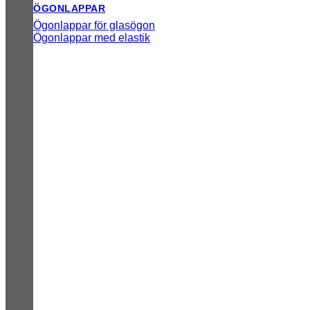
ÖGONLAPPAR
Ögonlappar för glasögon
Ögonlappar med elastik