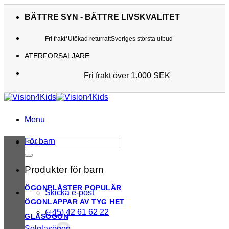
Skip
to
BÄTTRE SYN - BÄTTRE LIVSKVALITET
content
Fri frakt*
Utökad returratt
Sveriges största utbud
ATERFORSALJARE
Fri frakt över 1.000 SEK
Sveriges största utbud
Utökad returratt
Kunderna älskar oss
Menu
För barn
Sök
efter:
Produkter för barn
ÖGONPLÅSTER
Skicka e-post
ÖGONLAPPAR AV TYG
(+45) 42 61 62 22
GLASÖGON
Solglasögon