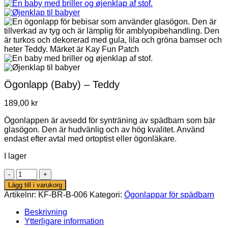
Ögonlapp (Baby) – Teddy
189,00
kr
Ögonlappen är avsedd för synträning av spädbarn som bär
glasögon. Den är hudvänlig och av hög kvalitet. Använd
endast efter avtal med ortoptist eller ögonläkare.
I lager
Ögonlapp
(Baby)
Lägg till i varukorg
–
Artikelnr:
KF-BR-B-006
Kategori:
Ögonlappar för spädbarn
Teddy
mängd
Beskrivning
Ytterligare information