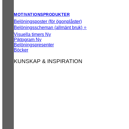
MOTIVATIONSPRODUKTER
Belöningsposter (för ögonplåster)
Belöningsscheman (allmänt bruk) ⭐
Visuella timers
Piktogram
Belöningspresenter
Böcker
KUNSKAP & INSPIRATION