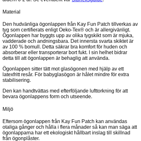
Material
Den hudvänliga ögonlappen från Kay Fun Patch tillverkas av
tyg som certifierats enligt Oeko-Tex® och är allergivänligt.
Ögonlappen har byggts upp av olika tygskikt som är mjuka,
vadderade och andningsbara. Det innersta svarta skiktet är
av 100 % bomull. Detta säkrar bra komfort för huden och
absorberar eller transporterar bort fukt. I sin helhet bidrar
detta till att ögonlappen är behaglig att använda.
Ögonlappen sitter tätt mot glasögonen med hjälp av ett
latexfritt resår. För babyglasögon är hålet mindre för extra
stabilisering.
Den kan handtvättas med efterföljande lufttorkning för att
bevara ögonlappens form och utseende.
Miljö
Eftersom ögonlappen från Kay Fun Patch kan användas
otaliga gånger och hålla i flera månader så kan man säga att
ögonlapparna har ett ekologiskt hållbart inslag till skillnad
från ögonplåster.