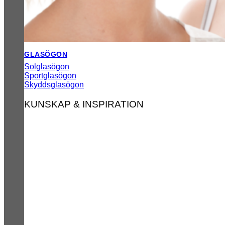
GLASÖGON
Solglasögon
Sportglasögon
Skyddsglasögon
KUNSKAP & INSPIRATION