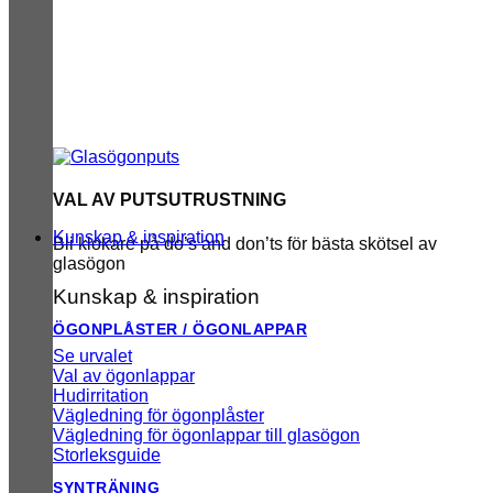
VAL AV PUTSUTRUSTNING
Kunskap & inspiration
Bli klokare på do’s and don’ts för bästa skötsel av
glasögon
Kunskap & inspiration
ÖGONPLÅSTER / ÖGONLAPPAR
Se urvalet
Val av ögonlappar
Hudirritation
Vägledning för ögonplåster
Vägledning för ögonlappar till glasögon
Storleksguide
SYNTRÄNING