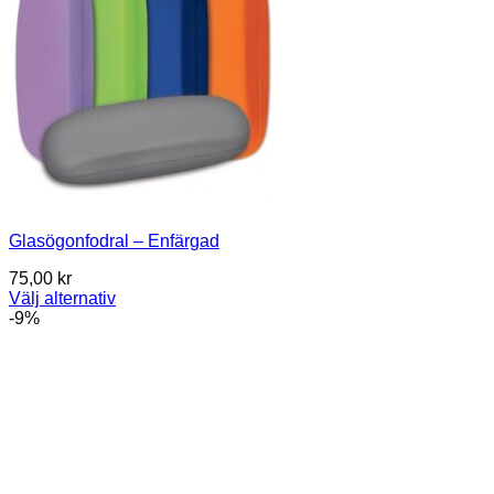
Glasögonfodral – Enfärgad
75,00
kr
Välj alternativ
Den
-9%
här
produkten
har
flera
varianter.
De
olika
alternativen