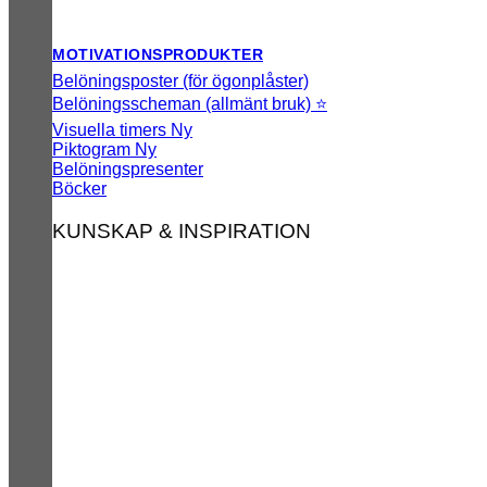
MOTIVATIONSPRODUKTER
Belöningsposter (för ögonplåster)
Belöningsscheman (allmänt bruk) ⭐
Visuella timers
Piktogram
Belöningspresenter
Böcker
KUNSKAP & INSPIRATION