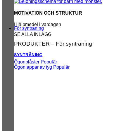
MOTIVATION OCH STRUKTUR
Hjälpmedel i vardagen
För synträning
SE ALLA INLÄGG
PRODUKTER – För synträning
SYNTRÄNING
Ögonplåster
Ögonlappar av tyg