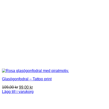
kan
väljas
på
produktsidan
Glasögonfodral – Tattoo print
Det
Det
109,00
kr
99,00
kr
ursprungliga
nuvarande
Lägg till i varukorg
priset
priset
var:
är:
109,00 kr.
99,00 kr.