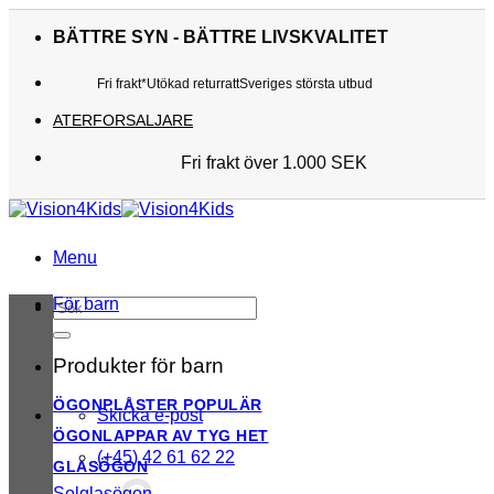
Skip
to
BÄTTRE SYN - BÄTTRE LIVSKVALITET
content
Fri frakt*
Utökad returratt
Sveriges största utbud
ATERFORSALJARE
Fri frakt över 1.000 SEK
Sveriges största utbud
Utökad returratt
Kunderna älskar oss
Menu
För barn
Sök
efter:
Produkter för barn
ÖGONPLÅSTER
Skicka e-post
ÖGONLAPPAR AV TYG
(+45) 42 61 62 22
GLASÖGON
Solglasögon