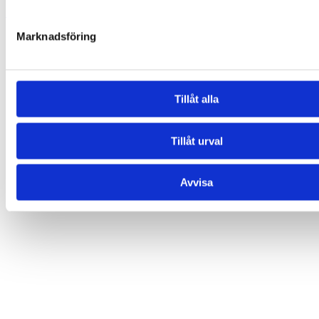
Lägg till i varukorg
Marknadsföring
Relaterade produkter
Tillåt alla
Tillåt urval
Avvisa