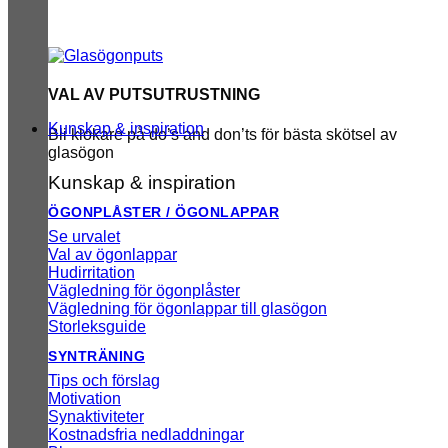
VAL AV PUTSUTRUSTNING
Kunskap & inspiration
Bli klokare på do’s and don’ts för bästa skötsel av
glasögon
Kunskap & inspiration
ÖGONPLÅSTER / ÖGONLAPPAR
Se urvalet
Val av ögonlappar
Hudirritation
Vägledning för ögonplåster
Vägledning för ögonlappar till glasögon
Storleksguide
SYNTRÄNING
Tips och förslag
Motivation
Synaktiviteter
Kostnadsfria nedladdningar