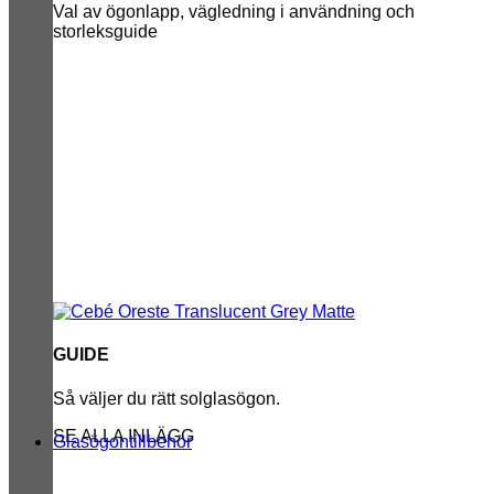
Val av ögonlapp, vägledning i användning och
storleksguide
GUIDE
Så väljer du rätt solglasögon.
SE ALLA INLÄGG
Glasögontillbehör