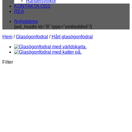
Handelsvillkor
KONTAKTA OSS
REA
Nyhetsbrev
[wd_hustle id="8" type="embedded"/]
Hem
/
Glasögonfodral
/
Hårt glasögonfodral
Filter