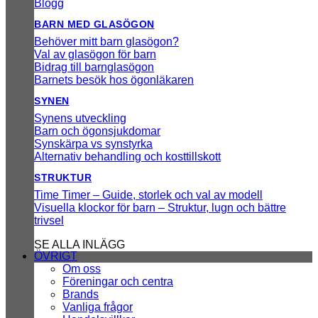
Blogg
BARN MED GLASÖGON
Behöver mitt barn glasögon?
Val av glasögon för barn
Bidrag till barnglasögon
Barnets besök hos ögonläkaren
SYNEN
Synens utveckling
Barn och ögonsjukdomar
Synskärpa vs synstyrka
Alternativ behandling och kosttillskott
STRUKTUR
Time Timer – Guide, storlek och val av modell
Visuella klockor för barn – Struktur, lugn och bättre
trivsel
SE ALLA INLÄGG
ÖVRIGT
Om oss
Föreningar och centra
Brands
Vanliga frågor