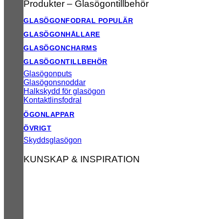
Produkter – Glasögontillbehör
GLASÖGONFODRAL
GLASÖGONHÅLLARE
GLASÖGONCHARMS
GLASÖGONTILLBEHÖR
Glasögonputs
Glasögonsnoddar
Halkskydd för glasögon
Kontaktlinsfodral
ÖGONLAPPAR
ÖVRIGT
Skyddsglasögon
KUNSKAP & INSPIRATION