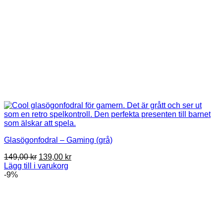
Glasögonfodral – Gaming (grå)
Det
Det
149,00
kr
139,00
kr
ursprungliga
nuvarande
Lägg till i varukorg
priset
priset
-9%
var:
är:
149,00 kr.
139,00 kr.