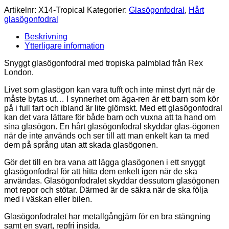
Artikelnr:
X14-Tropical
Kategorier:
Glasögonfodral
,
Hårt
glasögonfodral
Beskrivning
Ytterligare information
Snyggt glasögonfodral med tropiska palmblad från Rex
London.
Livet som glasögon kan vara tufft och inte minst dyrt när de
måste bytas ut… I synnerhet om äga-ren är ett barn som kör
på i full fart och ibland är lite glömskt. Med ett glasögonfodral
kan det vara lättare för både barn och vuxna att ta hand om
sina glasögon. En hårt glasögonfodral skyddar glas-ögonen
när de inte används och ser till att man enkelt kan ta med
dem på språng utan att skada glasögonen.
Gör det till en bra vana att lägga glasögonen i ett snyggt
glasögonfodral för att hitta dem enkelt igen när de ska
användas. Glasögonfodralet skyddar dessutom glasögonen
mot repor och stötar. Därmed är de säkra när de ska följa
med i väskan eller bilen.
Glasögonfodralet har metallgångjärn för en bra stängning
samt en svart, repfri insida.