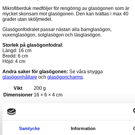
Mikrofiberduk medföljer för rengöring av glasögonen som är
mycket skonsam mot glasögonen. Den kan tvättas i max 40
grader utan sköljmedel.
Glasögonfodralet passar nästan alla barnglasögon,
vuxenglasögon, solglasögon och läsglasögon.
Storlek på glasögonfodral:
Längd: 16 cm
Bredd: 6 cm
Höjd: 4 cm
Andra saker för glasögonen:
Se våra snygga
glasögonhållare
och
glasögoncharms
.
Vikt
200 g
Dimensioner
16 × 6 × 4 cm
Du kanske också gillar …
Samtycke
Information