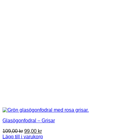
Glasögonfodral – Grisar
Det
Det
109,00
kr
99,00
kr
ursprungliga
nuvarande
Lägg till i varukorg