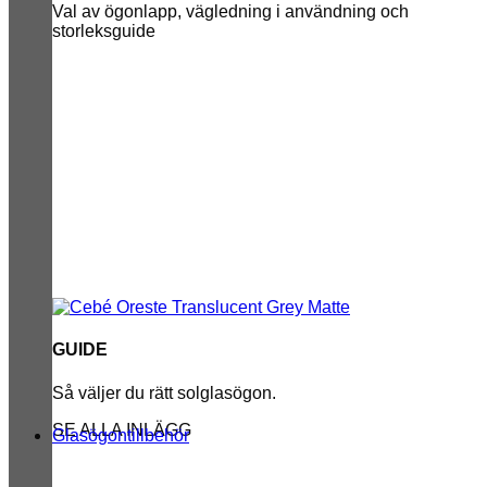
Val av ögonlapp, vägledning i användning och
storleksguide
GUIDE
Så väljer du rätt solglasögon.
SE ALLA INLÄGG
Glasögontillbehör