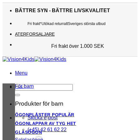
Skip
to
BÄTTRE SYN - BÄTTRE LIVSKVALITET
content
Fri frakt*
Utökad returratt
Sveriges största utbud
ATERFORSALJARE
Fri frakt över 1.000 SEK
Sveriges största utbud
Utökad returratt
Kunderna älskar oss
Menu
För barn
Sök
efter:
Produkter för barn
ÖGONPLÅSTER
Skicka e-post
ÖGONLAPPAR AV TYG
(+45) 42 61 62 22
GLASÖGON
Solglasögon