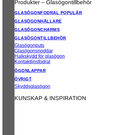
Produkter – Glasögontillbehör
GLASÖGONFODRAL
GLASÖGONHÅLLARE
GLASÖGONCHARMS
GLASÖGONTILLBEHÖR
Glasögonputs
Glasögonsnoddar
Halkskydd för glasögon
Kontaktlinsfodral
ÖGONLAPPAR
ÖVRIGT
Skyddsglasögon
KUNSKAP & INSPIRATION