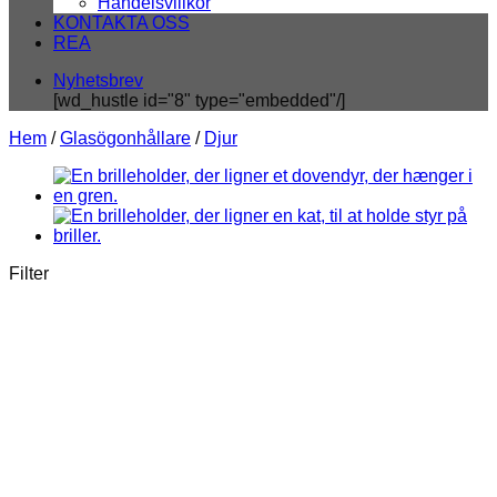
Handelsvillkor
KONTAKTA OSS
REA
Nyhetsbrev
[wd_hustle id="8" type="embedded"/]
Hem
/
Glasögonhållare
/
Djur
Filter