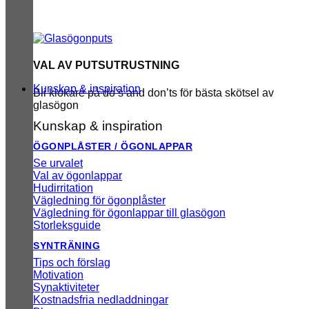
VAL AV PUTSUTRUSTNING
Kunskap & inspiration
Bli klokare på do’s and don’ts för bästa skötsel av
glasögon
Kunskap & inspiration
ÖGONPLÅSTER / ÖGONLAPPAR
Se urvalet
Val av ögonlappar
Hudirritation
Vägledning för ögonplåster
Vägledning för ögonlappar till glasögon
Storleksguide
SYNTRÄNING
Tips och förslag
Motivation
Synaktiviteter
Kostnadsfria nedladdningar