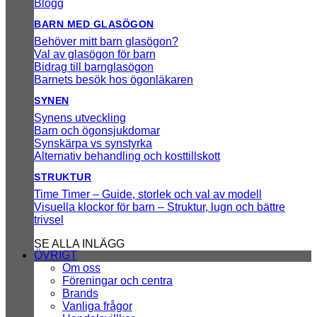
Blogg
BARN MED GLASÖGON
Behöver mitt barn glasögon?
Val av glasögon för barn
Bidrag till barnglasögon
Barnets besök hos ögonläkaren
SYNEN
Synens utveckling
Barn och ögonsjukdomar
Synskärpa vs synstyrka
Alternativ behandling och kosttillskott
STRUKTUR
Time Timer – Guide, storlek och val av modell
Visuella klockor för barn – Struktur, lugn och bättre
trivsel
SE ALLA INLÄGG
ÖVRIGT
Om oss
Föreningar och centra
Brands
Vanliga frågor