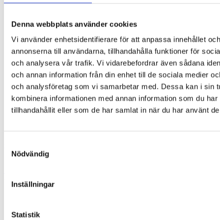
Denna webbplats använder cookies
Vi använder enhetsidentifierare för att anpassa innehållet oc
annonserna till användarna, tillhandahålla funktioner för soci
och analysera vår trafik. Vi vidarebefordrar även sådana ident
och annan information från din enhet till de sociala medier o
och analysföretag som vi samarbetar med. Dessa kan i sin t
kombinera informationen med annan information som du har
tillhandahållit eller som de har samlat in när du har använt de
Samtyckesval
Glasögonfodral – Black cat
Nödvändig
109,00
kr
Lägg till i varukorg
-30%
Inställningar
Statistik