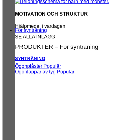
MOTIVATION OCH STRUKTUR
Hjälpmedel i vardagen
För synträning
SE ALLA INLÄGG
PRODUKTER – För synträning
SYNTRÄNING
Ögonplåster
Ögonlappar av tyg