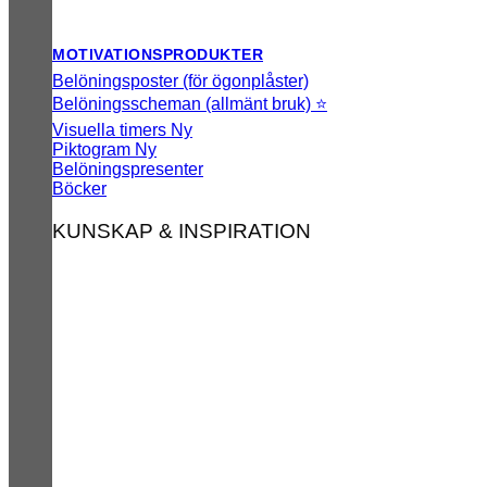
MOTIVATIONSPRODUKTER
Belöningsposter (för ögonplåster)
Belöningsscheman (allmänt bruk) ⭐
Visuella timers
Piktogram
Belöningspresenter
Böcker
KUNSKAP & INSPIRATION