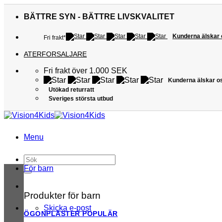
Skip
to
BÄTTRE SYN - BÄTTRE LIVSKVALITET
content
Kunderna älskar
Fri frakt*
ATERFORSALJARE
Fri frakt över 1.000 SEK
Kunderna älskar o
Utökad returratt
Sveriges största utbud
Menu
Sök
efter:
För barn
Produkter för barn
Skicka e-post
ÖGONPLÅSTER