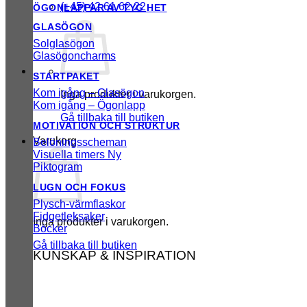
(+45) 42 61 62 22
ÖGONLAPPAR AV TYG
GLASÖGON
Solglasögon
Glasögoncharms
STARTPAKET
Kom igång – Glasögon
Inga produkter i varukorgen.
Kom igång – Ögonlapp
Gå tillbaka till butiken
MOTIVATION OCH STRUKTUR
Varukorg
Belöningsscheman
Visuella timers
Piktogram
LUGN OCH FOKUS
Plysch-värmflaskor
Fidgetleksaker
Inga produkter i varukorgen.
Böcker
Gå tillbaka till butiken
KUNSKAP & INSPIRATION