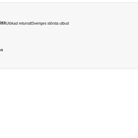
 oss
Utökad returratt
Sveriges största utbud
ss