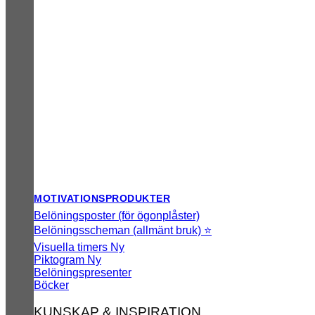
MOTIVATIONSPRODUKTER
Belöningsposter (för ögonplåster)
Belöningsscheman (allmänt bruk) ⭐
Visuella timers
Piktogram
Belöningspresenter
Böcker
KUNSKAP & INSPIRATION