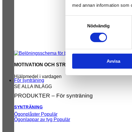
med annan information som du 
Samtyckesval
Nödvändig
Avvisa
MOTIVATION OCH STRUKTUR
Hjälpmedel i vardagen
För synträning
SE ALLA INLÄGG
PRODUKTER – För synträning
SYNTRÄNING
Ögonplåster
Ögonlappar av tyg