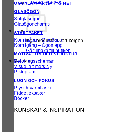
(+45) 42 61 62 22
ÖGONLAPPAR AV TYG
GLASÖGON
Solglasögon
Glasögoncharms
STARTPAKET
Kom igång – Glasögon
Inga produkter i varukorgen.
Kom igång – Ögonlapp
Gå tillbaka till butiken
MOTIVATION OCH STRUKTUR
Varukorg
Belöningsscheman
Visuella timers
Piktogram
LUGN OCH FOKUS
Plysch-värmflaskor
Fidgetleksaker
Böcker
KUNSKAP & INSPIRATION