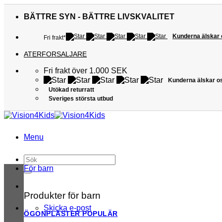
Skip
to
BÄTTRE SYN - BÄTTRE LIVSKVALITET
content
Kunderna älskar
Fri frakt*
ATERFORSALJARE
Fri frakt över 1.000 SEK
Kunderna älskar o
Utökad returratt
Sveriges största utbud
Menu
Sök
efter:
För barn
Produkter för barn
Skicka e-post
ÖGONPLÅSTER