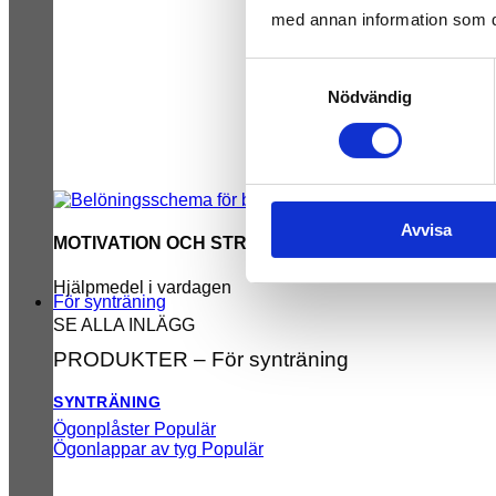
med annan information som du 
Samtyckesval
Nödvändig
Avvisa
MOTIVATION OCH STRUKTUR
Hjälpmedel i vardagen
För synträning
SE ALLA INLÄGG
PRODUKTER – För synträning
SYNTRÄNING
Ögonplåster
Ögonlappar av tyg