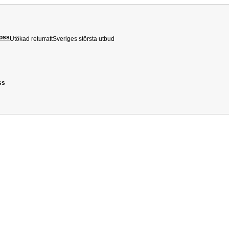
 oss
Utökad returratt
Sveriges största utbud
ss