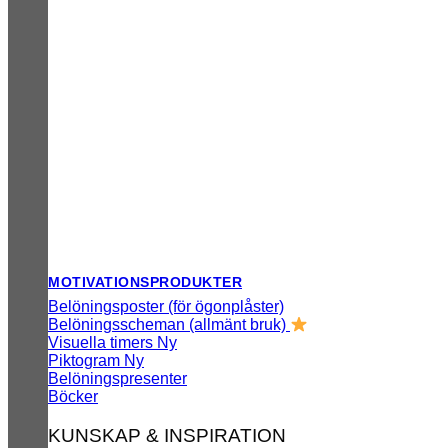
MOTIVATIONSPRODUKTER
Belöningsposter (för ögonplåster)
Belöningsscheman (allmänt bruk)
Visuella timers
Piktogram
Belöningspresenter
Böcker
KUNSKAP & INSPIRATION