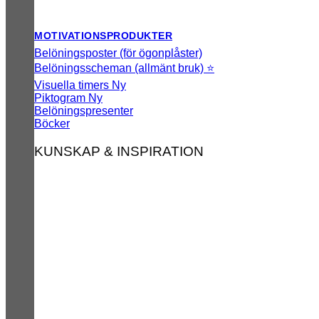
MOTIVATIONSPRODUKTER
Belöningsposter (för ögonplåster)
Belöningsscheman (allmänt bruk) ⭐
Visuella timers
Piktogram
Belöningspresenter
Böcker
KUNSKAP & INSPIRATION