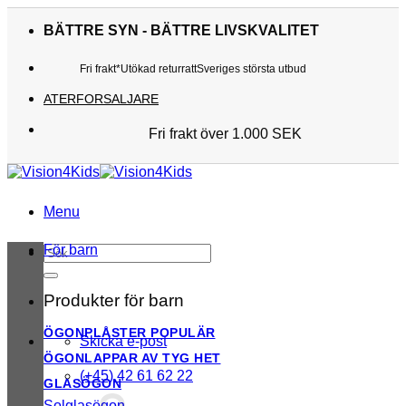
Skip
to
BÄTTRE SYN - BÄTTRE LIVSKVALITET
content
Fri frakt*
Utökad returratt
Sveriges största utbud
ATERFORSALJARE
Fri frakt över 1.000 SEK
Sveriges största utbud
Utökad returratt
Kunderna älskar oss
Menu
För barn
Sök
efter:
Produkter för barn
ÖGONPLÅSTER
Skicka e-post
ÖGONLAPPAR AV TYG
(+45) 42 61 62 22
GLASÖGON
Solglasögon