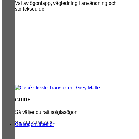
Val av ögonlapp, vägledning i användning och
storleksguide
GUIDE
Så väljer du rätt solglasögon.
SE ALLA INLÄGG
Glasögontillbehör