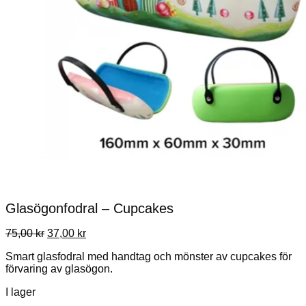
Glasögonfodral – Cupcakes
Det
Det
75,00
kr
37,00
kr
ursprungliga
nuvarande
Smart glasfodral med handtag och mönster av cupcakes för
priset
priset
förvaring av glasögon.
var:
är:
75,00 kr.
37,00 kr.
I lager