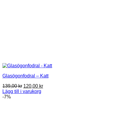
Glasögonfodral – Katt
Det
Det
139,00
kr
120,00
kr
ursprungliga
nuvarande
Lägg till i varukorg
priset
priset
-7%
var:
är:
139,00 kr.
120,00 kr.