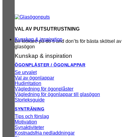
VAL AV PUTSUTRUSTNING
Kunskap & inspiration
Bli klokare på do’s and don’ts för bästa skötsel av
glasögon
Kunskap & inspiration
ÖGONPLÅSTER / ÖGONLAPPAR
Se urvalet
Val av ögonlappar
Hudirritation
Vägledning för ögonplåster
Vägledning för ögonlappar till glasögon
Storleksguide
SYNTRÄNING
Tips och förslag
Motivation
Synaktiviteter
Kostnadsfria nedladdningar