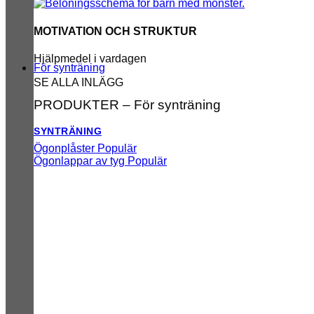
MOTIVATION OCH STRUKTUR
Hjälpmedel i vardagen
För synträning
SE ALLA INLÄGG
PRODUKTER – För synträning
SYNTRÄNING
Ögonplåster
Ögonlappar av tyg