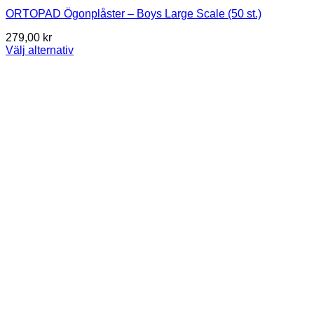
ORTOPAD Ögonplåster – Boys Large Scale (50 st.)
279,00
kr
Välj alternativ
Den
här
produkten
har
flera
varianter.
De
olika
alternativen
kan
väljas
på
produktsidan