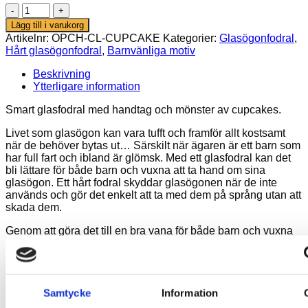
Glasögonfodral
–
Lägg till i varukorg
Cupcakes
Artikelnr:
OPCH-CL-CUPCAKE
Kategorier:
Glasögonfodral
,
mängd
Hårt glasögonfodral
,
Barnvänliga motiv
Beskrivning
Ytterligare information
Smart glasfodral med handtag och mönster av cupcakes.
Livet som glasögon kan vara tufft och framför allt kostsamt
när de behöver bytas ut… Särskilt när ägaren är ett barn som
har full fart och ibland är glömsk. Med ett glasfodral kan det
bli lättare för både barn och vuxna att ta hand om sina
glasögon. Ett hårt fodral skyddar glasögonen när de inte
används och gör det enkelt att ta med dem på språng utan att
skada dem.
Genom att göra det till en bra vana för både barn och vuxna
att lägga glasögonen i ett smart glasfodral blir det lättare att
hitta dem igen när de behövs. Dessutom skyddar fodralet
glasögonen mot repor och stötar. Så är de säkra när de ska
tas med i väskan eller ligga i bilen.
Samtycke
Information
Fodralet har metallbeslag som säkerställer en bra stängning,