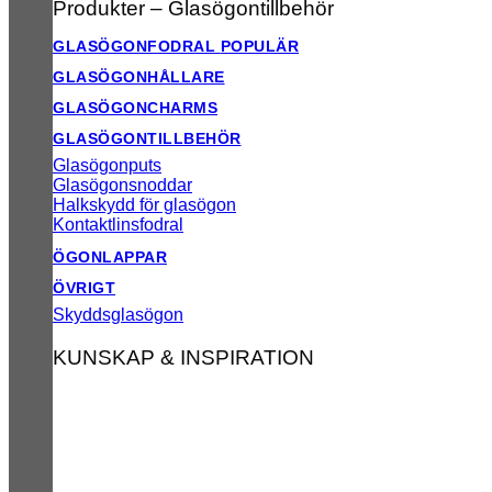
Produkter – Glasögontillbehör
GLASÖGONFODRAL
GLASÖGONHÅLLARE
GLASÖGONCHARMS
GLASÖGONTILLBEHÖR
Glasögonputs
Glasögonsnoddar
Halkskydd för glasögon
Kontaktlinsfodral
ÖGONLAPPAR
ÖVRIGT
Skyddsglasögon
KUNSKAP & INSPIRATION