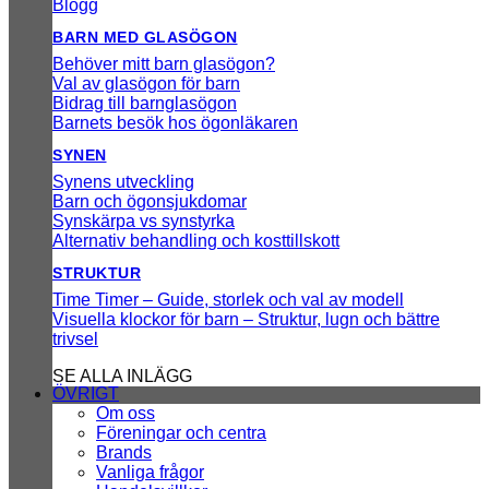
Blogg
BARN MED GLASÖGON
Behöver mitt barn glasögon?
Val av glasögon för barn
Bidrag till barnglasögon
Barnets besök hos ögonläkaren
SYNEN
Synens utveckling
Barn och ögonsjukdomar
Synskärpa vs synstyrka
Alternativ behandling och kosttillskott
STRUKTUR
Time Timer – Guide, storlek och val av modell
Visuella klockor för barn – Struktur, lugn och bättre
trivsel
SE ALLA INLÄGG
ÖVRIGT
Om oss
Föreningar och centra
Brands
Vanliga frågor