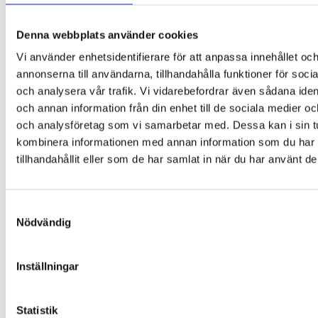
och det har en svart, repfri insida.
Glasfodralet passar de flesta barn- och vuxenglasögon,
Denna webbplats använder cookies
solglasögon och läsglasögon.
Vi använder enhetsidentifierare för att anpassa innehållet oc
Storlek på glasögonfodral:
annonserna till användarna, tillhandahålla funktioner för soci
Längd: 16 cm
och analysera vår trafik. Vi vidarebefordrar även sådana ident
Bredd: 6 cm
Höjd: 3 cm
och annan information från din enhet till de sociala medier o
och analysföretag som vi samarbetar med. Dessa kan i sin t
Andra saker för glasögonen:
Se våra snygga
kombinera informationen med annan information som du har
glasögonhållare
och
glasögoncharms
.
tillhandahållit eller som de har samlat in när du har använt de
Vikt
200 g
Dimensioner
16 × 6 × 3 cm
Samtyckesval
Du kanske också gillar …
Nödvändig
Inställningar
Statistik