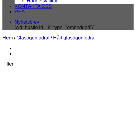
Handelsvillkor
KONTAKTA OSS
REA
Nyhetsbrev
[wd_hustle id="8" type="embedded"/]
Hem
/
Glasögonfodral
/
Hårt glasögonfodral
Filter