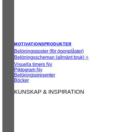
MOTIVATIONSPRODUKTER
Belöningsposter (för ögonplåster)
Belöningsscheman (allmänt bruk) ⭐
Visuella timers
Piktogram
Belöningspresenter
Böcker
KUNSKAP & INSPIRATION