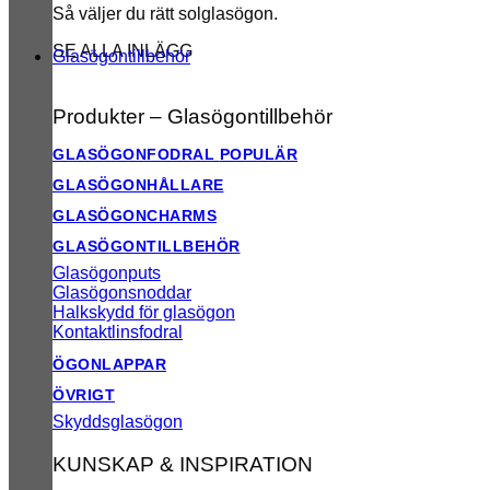
Så väljer du rätt solglasögon.
SE ALLA INLÄGG
Glasögontillbehör
Produkter – Glasögontillbehör
GLASÖGONFODRAL
GLASÖGONHÅLLARE
GLASÖGONCHARMS
GLASÖGONTILLBEHÖR
Glasögonputs
Glasögonsnoddar
Halkskydd för glasögon
Kontaktlinsfodral
ÖGONLAPPAR
ÖVRIGT
Skyddsglasögon
KUNSKAP & INSPIRATION