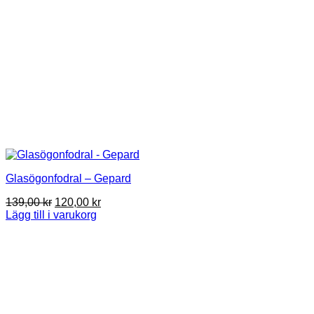
Glasögonfodral – Gepard
Det
Det
139,00
kr
120,00
kr
ursprungliga
nuvarande
Lägg till i varukorg
priset
priset
var:
är:
139,00 kr.
120,00 kr.