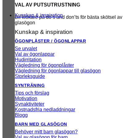
VAL AV PUTSUTRUSTNING
Kunskap & inspiration
Bli klokare på do’s and don’ts för bästa skötsel av
glasögon
Kunskap & inspiration
ÖGONPLÅSTER / ÖGONLAPPAR
Se urvalet
Val av ögonlappar
Hudirritation
Vägledning för ögonplåster
Vägledning för ögonlappar till glasögon
Storleksguide
SYNTRÄNING
Tips och förslag
Motivation
Synaktiviteter
Kostnadsfria nedladdningar
Blogg
BARN MED GLASÖGON
Behöver mitt barn glasögon?
Val av glasögon för barn