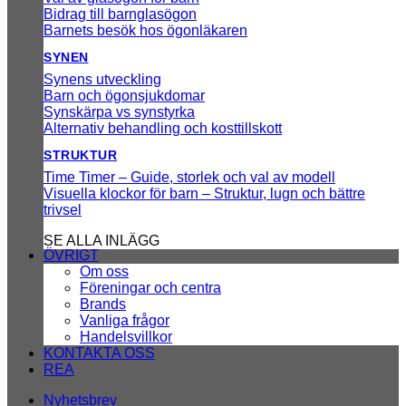
Bidrag till barnglasögon
Barnets besök hos ögonläkaren
SYNEN
Synens utveckling
Barn och ögonsjukdomar
Synskärpa vs synstyrka
Alternativ behandling och kosttillskott
STRUKTUR
Time Timer – Guide, storlek och val av modell
Visuella klockor för barn – Struktur, lugn och bättre
trivsel
SE ALLA INLÄGG
ÖVRIGT
Om oss
Föreningar och centra
Brands
Vanliga frågor
Handelsvillkor
KONTAKTA OSS
REA
Nyhetsbrev