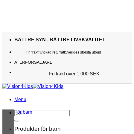
Skip
to
BÄTTRE SYN - BÄTTRE LIVSKVALITET
content
Fri frakt*
Utökad returratt
Sveriges största utbud
ATERFORSALJARE
Fri frakt över 1.000 SEK
Sveriges största utbud
Utökad returratt
Kunderna älskar oss
Menu
För barn
Sök
efter:
Produkter för barn