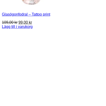
Glasögonfodral – Tattoo print
Det
Det
109,00
kr
99,00
kr
ursprungliga
nuvarande
Lägg till i varukorg
priset
priset
var:
är:
109,00 kr.
99,00 kr.