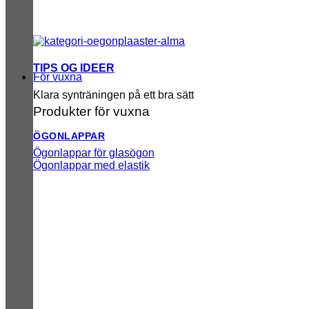
TIPS OG IDEER
För vuxna
Klara synträningen på ett bra sätt
Produkter för vuxna
ÖGONLAPPAR
Ögonlappar för glasögon
Ögonlappar med elastik