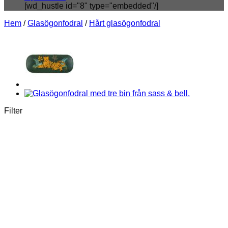
[wd_hustle id="8" type="embedded"/]
Hem
/
Glasögonfodral
/
Hårt glasögonfodral
Filter