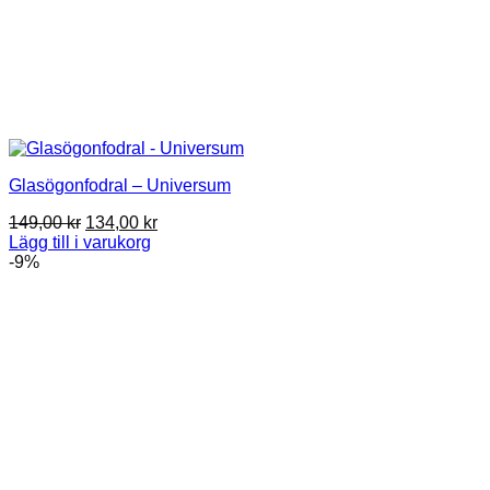
Glasögonfodral – Universum
Det
Det
149,00
kr
134,00
kr
ursprungliga
nuvarande
Lägg till i varukorg
priset
priset
-9%
var:
är:
149,00 kr.
134,00 kr.