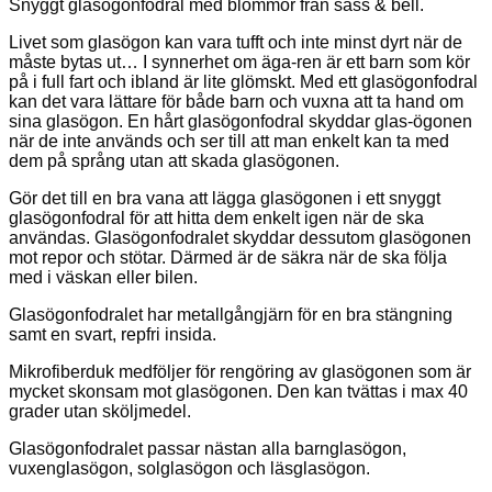
Snyggt glasögonfodral med blommor från sass & bell.
Livet som glasögon kan vara tufft och inte minst dyrt när de
måste bytas ut… I synnerhet om äga-ren är ett barn som kör
på i full fart och ibland är lite glömskt. Med ett glasögonfodral
kan det vara lättare för både barn och vuxna att ta hand om
sina glasögon. En hårt glasögonfodral skyddar glas-ögonen
när de inte används och ser till att man enkelt kan ta med
dem på språng utan att skada glasögonen.
Gör det till en bra vana att lägga glasögonen i ett snyggt
glasögonfodral för att hitta dem enkelt igen när de ska
användas. Glasögonfodralet skyddar dessutom glasögonen
mot repor och stötar. Därmed är de säkra när de ska följa
med i väskan eller bilen.
Glasögonfodralet har metallgångjärn för en bra stängning
samt en svart, repfri insida.
Mikrofiberduk medföljer för rengöring av glasögonen som är
mycket skonsam mot glasögonen. Den kan tvättas i max 40
grader utan sköljmedel.
Glasögonfodralet passar nästan alla barnglasögon,
vuxenglasögon, solglasögon och läsglasögon.