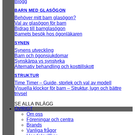
Blogg
BARN MED GLASÖGON
Behöver mitt barn glasögon?
Val av glasögon för barn
Bidrag till barnglasögon
Barnets besök hos ögonläkaren
SYNEN
Synens utveckling
Barn och ögonsjukdomar
Synskärpa vs synstyrka
Alternativ behandling och kosttillskott
STRUKTUR
Time Timer – Guide, storlek och val av modell
Visuella klockor för barn – Struktur, lugn och bättre
trivsel
SE ALLA INLÄGG
ÖVRIGT
Om oss
Föreningar och centra
Brands
Vanliga frågor