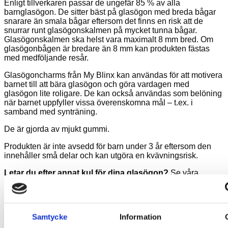
Enligt tillverkaren passar de ungefär 85 % av alla
barnglasögon. De sitter bäst på glasögon med breda bågar
snarare än smala bågar eftersom det finns en risk att de
snurrar runt glasögonskalmen på mycket tunna bågar.
Glasögonskalmen ska helst vara maximalt 8 mm bred. Om
glasögonbågen är bredare än 8 mm kan produkten fästas
med medföljande resår.
Glasögoncharms från My Blinx kan användas för att motivera
barnet till att bära glasögon och göra vardagen med
glasögon lite roligare. De kan också användas som belöning
när barnet uppfyller vissa överenskomna mål – t.ex. i
samband med synträning.
De är gjorda av mjukt gummi.
Produkten är inte avsedd för barn under 3 år eftersom den
innehåller små delar och kan utgöra en kvävningsrisk.
Letar du efter annat kul för dina glasögon?
Se våra
glasögonhållare
och
glasögonfodral
!
Du kanske också gillar …
Samtycke
Information