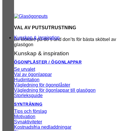
VAL AV PUTSUTRUSTNING
Kunskap & inspiration
Bli klokare på do’s and don’ts för bästa skötsel av
glasögon
Kunskap & inspiration
ÖGONPLÅSTER / ÖGONLAPPAR
Se urvalet
Val av ögonlappar
Hudirritation
Vägledning för ögonplåster
Vägledning för ögonlappar till glasögon
Storleksguide
SYNTRÄNING
Tips och förslag
Motivation
Synaktiviteter
Kostnadsfria nedladdningar