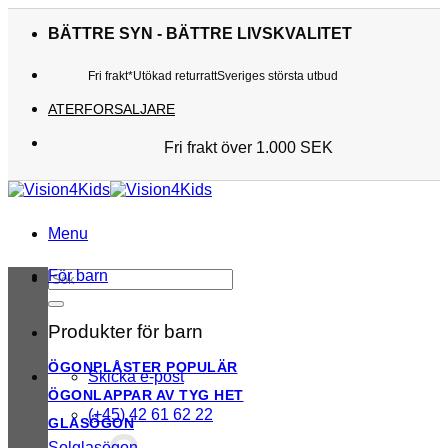
Skip
to
BÄTTRE SYN - BÄTTRE LIVSKVALITET
content
Fri frakt*
Utökad returratt
Sveriges största utbud
ATERFORSALJARE
Fri frakt över 1.000 SEK
Sveriges största utbud
Utökad returratt
Kunderna älskar oss
Menu
För barn
Sök
efter:
Produkter för barn
ÖGONPLÅSTER
Skicka e-post
ÖGONLAPPAR AV TYG
(+45) 42 61 62 22
GLASÖGON
Solglasögon