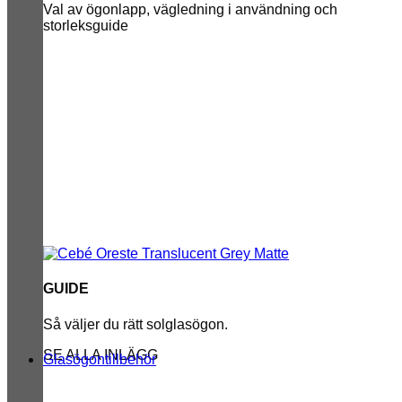
Val av ögonlapp, vägledning i användning och
storleksguide
GUIDE
Så väljer du rätt solglasögon.
SE ALLA INLÄGG
Glasögontillbehör