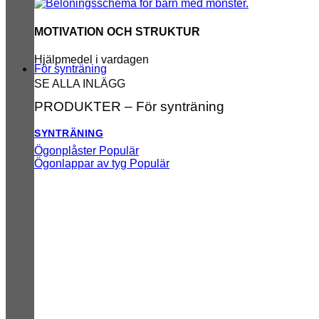
MOTIVATION OCH STRUKTUR
Hjälpmedel i vardagen
För synträning
SE ALLA INLÄGG
PRODUKTER – För synträning
SYNTRÄNING
Ögonplåster
Ögonlappar av tyg