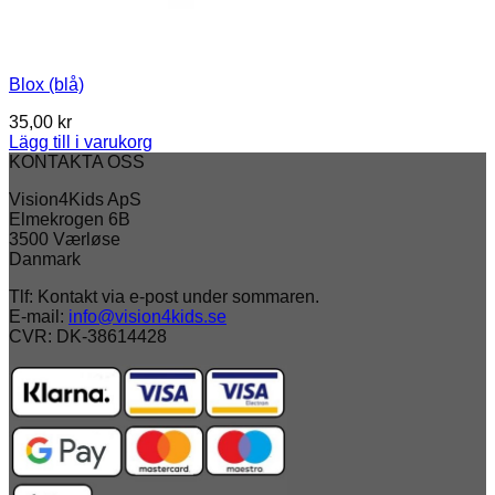
Blox (blå)
35,00
kr
Lägg till i varukorg
KONTAKTA OSS
Vision4Kids ApS
Elmekrogen 6B
3500 Værløse
Danmark
Tlf: Kontakt via e-post under sommaren.
E-mail:
info@vision4kids.se
CVR: DK-38614428