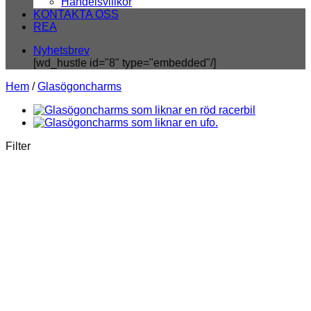
Handelsvillkor
KONTAKTA OSS
REA
Nyhetsbrev
[wd_hustle id="8" type="embedded"/]
Hem
/
Glasögoncharms
Filter