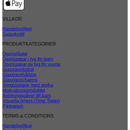
VILLKOR
Handelsvillkor
Dataskydd
PRODUKTKATEGORIER
Ögonplåster
Ögonlappar i tyg för barn
Ögonlappar av tyg för vuxna
Glasögonfodral
Glasögonhållare
Glasögoncharms
Simglasögon med styrka
Motivationsprodukter
Belöningsgåvor till barn
Visuella timers (Time Timer)
Piktogram
TERMS & CONDITIONS
Handelsvillkor