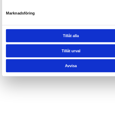
Petals
35,00
kr
Marknadsföring
Lägg till i varukorg
Relaterade produkter
Tillåt alla
Tillåt urval
Avvisa