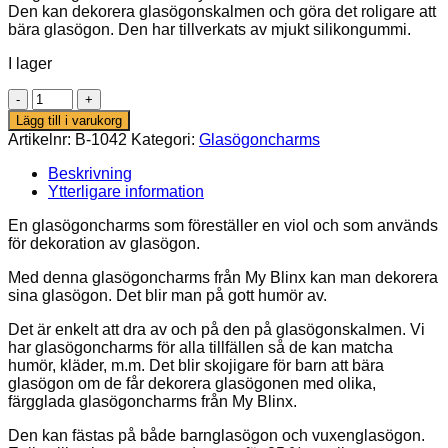
Den kan dekorera glasögonskalmen och göra det roligare att
bära glasögon. Den har tillverkats av mjukt silikongummi.
I lager
Violet
mängd
Lägg till i varukorg
Artikelnr:
B-1042
Kategori:
Glasögoncharms
Beskrivning
Ytterligare information
En glasögoncharms som föreställer en viol och som används
för dekoration av glasögon.
Med denna glasögoncharms från My Blinx kan man dekorera
sina glasögon. Det blir man på gott humör av.
Det är enkelt att dra av och på den på glasögonskalmen. Vi
har glasögoncharms för alla tillfällen så de kan matcha
humör, kläder, m.m. Det blir skojigare för barn att bära
glasögon om de får dekorera glasögonen med olika,
färgglada glasögoncharms från My Blinx.
Den kan fästas på både barnglasögon och vuxenglasögon.