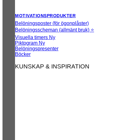
MOTIVATIONSPRODUKTER
Belöningsposter (för ögonplåster)
Belöningsscheman (allmänt bruk) ⭐
Visuella timers
Piktogram
Belöningspresenter
Böcker
KUNSKAP & INSPIRATION