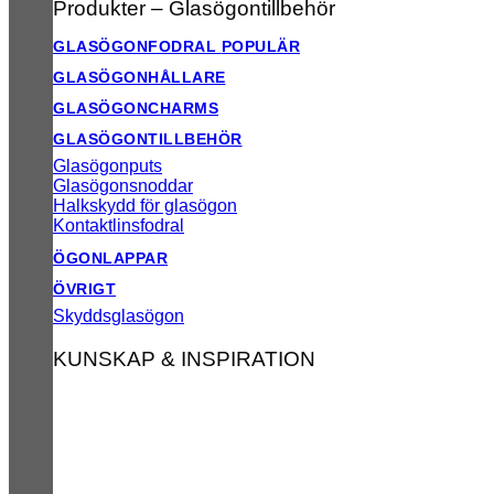
Produkter – Glasögontillbehör
GLASÖGONFODRAL
GLASÖGONHÅLLARE
GLASÖGONCHARMS
GLASÖGONTILLBEHÖR
Glasögonputs
Glasögonsnoddar
Halkskydd för glasögon
Kontaktlinsfodral
ÖGONLAPPAR
ÖVRIGT
Skyddsglasögon
KUNSKAP & INSPIRATION