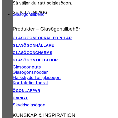
Så väljer du rätt solglasögon.
SE ALLA INLÄGG
Glasögontillbehör
Produkter – Glasögontillbehör
GLASÖGONFODRAL
GLASÖGONHÅLLARE
GLASÖGONCHARMS
GLASÖGONTILLBEHÖR
Glasögonputs
Glasögonsnoddar
Halkskydd för glasögon
Kontaktlinsfodral
ÖGONLAPPAR
ÖVRIGT
Skyddsglasögon
KUNSKAP & INSPIRATION