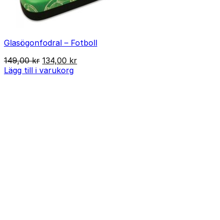
Glasögonfodral – Fotboll
Det
Det
149,00
kr
134,00
kr
ursprungliga
nuvarande
Lägg till i varukorg
priset
priset
var:
är:
149,00 kr.
134,00 kr.