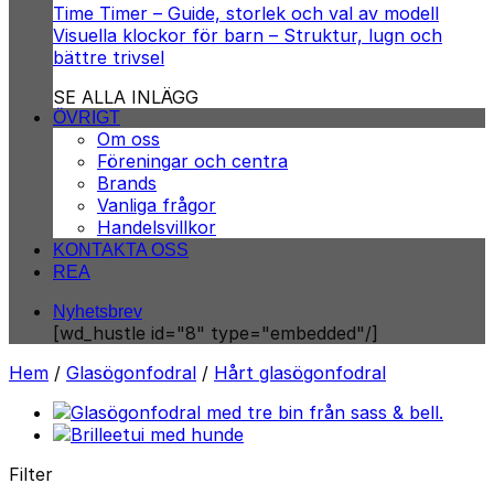
Time Timer – Guide, storlek och val av modell
Visuella klockor för barn – Struktur, lugn och
bättre trivsel
SE ALLA INLÄGG
ÖVRIGT
Om oss
Föreningar och centra
Brands
Vanliga frågor
Handelsvillkor
KONTAKTA OSS
REA
Nyhetsbrev
[wd_hustle id="8" type="embedded"/]
Hem
/
Glasögonfodral
/
Hårt glasögonfodral
Filter