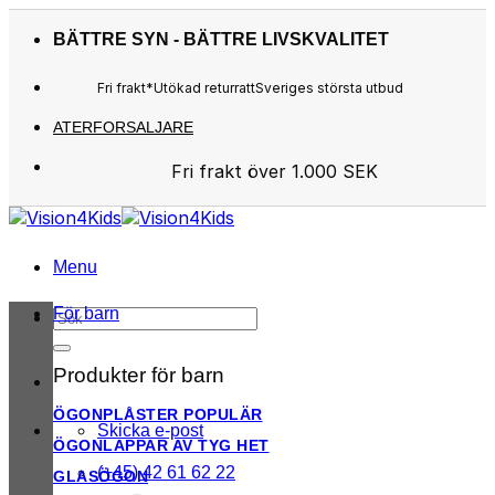
Skip
to
BÄTTRE SYN - BÄTTRE LIVSKVALITET
content
Fri frakt*
Utökad returratt
Sveriges största utbud
ATERFORSALJARE
Fri frakt över 1.000 SEK
Sveriges största utbud
Utökad returratt
Kunderna älskar oss
Menu
För barn
Sök
efter:
Produkter för barn
ÖGONPLÅSTER
Skicka e-post
ÖGONLAPPAR AV TYG
(+45) 42 61 62 22
GLASÖGON