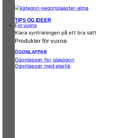
TIPS OG IDEER
För vuxna
Klara synträningen på ett bra sätt
Produkter för vuxna
ÖGONLAPPAR
Ögonlappar för glasögon
Ögonlappar med elastik