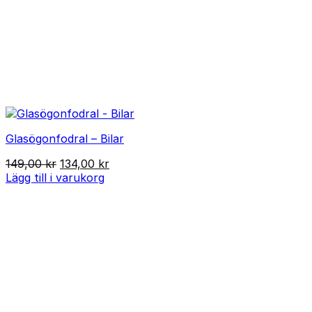
Glasögonfodral – Bilar
Det
Det
149,00
kr
134,00
kr
ursprungliga
nuvarande
Lägg till i varukorg
priset
priset
var:
är:
149,00 kr.
134,00 kr.