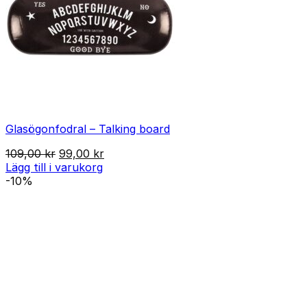
Glasögonfodral – Talking board
Det
Det
109,00
kr
99,00
kr
ursprungliga
nuvarande
Lägg till i varukorg
priset
priset
-10%
var:
är:
109,00 kr.
99,00 kr.