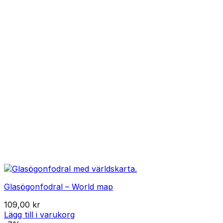
varianter.
De
olika
alternativen
kan
väljas
på
produktsidan
Glasögonfodral – World map
109,00
kr
Lägg till i varukorg