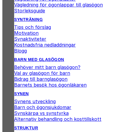
Vägledning för ögonlappar till glasögon
Storleksguide
SYNTRÄNING
Tips och förslag
Motivation
Synaktiviteter
Kostnadsfria nedladdningar
Blogg
BARN MED GLASÖGON
Behöver mitt barn glasögon?
Val av glasögon för barn
Bidrag till barnglasögon
Barnets besök hos ögonläkaren
SYNEN
Synens utveckling
Barn och ögonsjukdomar
Synskärpa vs synstyrka
Alternativ behandling och kosttillskott
STRUKTUR