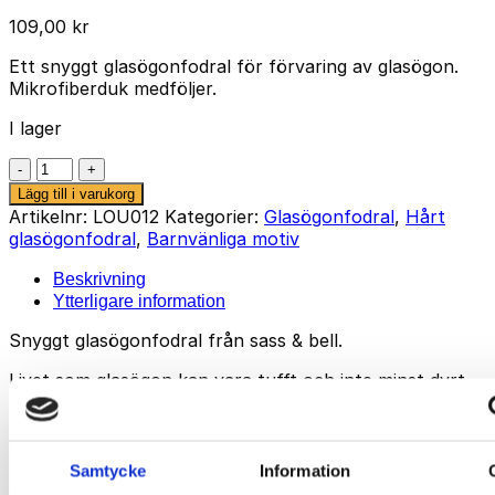
109,00
kr
Ett snyggt glasögonfodral för förvaring av glasögon.
Mikrofiberduk medföljer.
I lager
Glasögonfodral
–
Lägg till i varukorg
Awesome
Artikelnr:
LOU012
Kategorier:
Glasögonfodral
,
Hårt
mängd
glasögonfodral
,
Barnvänliga motiv
Beskrivning
Ytterligare information
Snyggt glasögonfodral från sass & bell.
Livet som glasögon kan vara tufft och inte minst dyrt
när de måste bytas ut… I synnerhet om äga-ren är ett
barn som kör på i full fart och ibland är lite glömskt.
Med ett glasögonfodral kan det vara lättare för både
barn och vuxna att ta hand om sina glasögon. En hårt
Samtycke
Information
glasögonfodral skyddar glas-ögonen när de inte