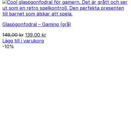
Glasögonfodral – Gaming (grå)
Det
Det
149,00
kr
139,00
kr
ursprungliga
nuvarande
Lägg till i varukorg
priset
priset
-10%
var:
är:
149,00 kr.
139,00 kr.