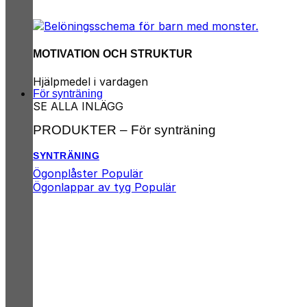
MOTIVATION OCH STRUKTUR
Hjälpmedel i vardagen
För synträning
SE ALLA INLÄGG
PRODUKTER – För synträning
SYNTRÄNING
Ögonplåster
Ögonlappar av tyg