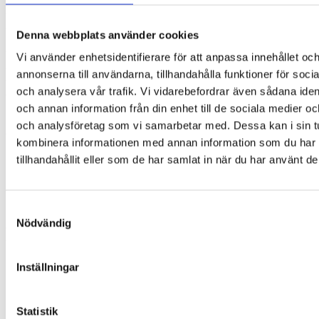
används och ser till att man enkelt kan ta med dem på
språng utan att skada glasögonen.
Denna webbplats använder cookies
Gör det till en bra vana att lägga glasögonen i ett
Vi använder enhetsidentifierare för att anpassa innehållet oc
snyggt glasögonfodral för att hitta dem enkelt igen när
annonserna till användarna, tillhandahålla funktioner för soci
de ska användas. Glasögonfodralet skyddar dessutom
och analysera vår trafik. Vi vidarebefordrar även sådana ident
glasögonen mot repor och stötar. Därmed är de säkra
när de ska följa med i väskan eller bilen.
och annan information från din enhet till de sociala medier o
och analysföretag som vi samarbetar med. Dessa kan i sin t
Glasögonfodralet har metallgångjärn för en bra
kombinera informationen med annan information som du har
stängning samt en svart, repfri insida.
tillhandahållit eller som de har samlat in när du har använt de
Mikrofiberduk medföljer för rengöring av glasögonen
som är mycket skonsam mot glasögonen. Den kan
tvättas i max 40 grader utan sköljmedel.
Samtyckesval
Nödvändig
Glasögonfodralet passar nästan alla barnglasögon,
vuxenglasögon, solglasögon och läsglasögon.
Inställningar
Storlek på glasögonfodral:
Längd: 16,3 cm
Bredd: 6 cm
Höjd: 3,1 cm
Statistik