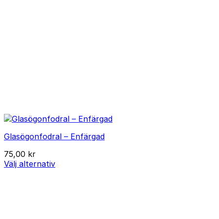
Glasögonfodral – Enfärgad
75,00
kr
Välj alternativ
Den
här
produkten
har
flera