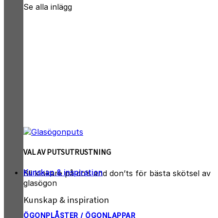
Se alla inlägg
VAL AV PUTSUTRUSTNING
Kunskap & inspiration
Bli klokare på do’s and don’ts för bästa skötsel av
glasögon
Kunskap & inspiration
ÖGONPLÅSTER / ÖGONLAPPAR