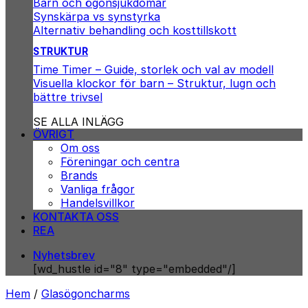
Barn och ögonsjukdomar
Synskärpa vs synstyrka
Alternativ behandling och kosttillskott
STRUKTUR
Time Timer – Guide, storlek och val av modell
Visuella klockor för barn – Struktur, lugn och
bättre trivsel
SE ALLA INLÄGG
ÖVRIGT
Om oss
Föreningar och centra
Brands
Vanliga frågor
Handelsvillkor
KONTAKTA OSS
REA
Nyhetsbrev
[wd_hustle id="8" type="embedded"/]
Hem
/
Glasögoncharms