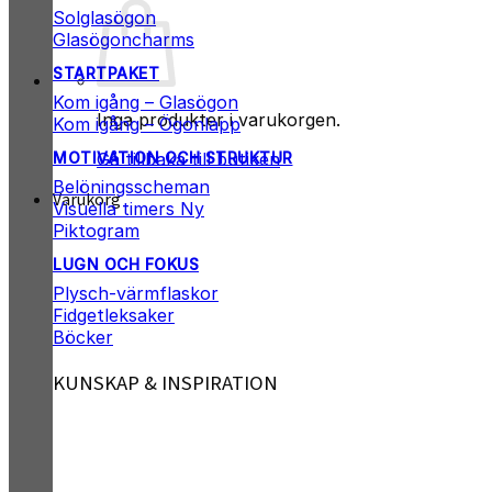
Solglasögon
Glasögoncharms
STARTPAKET
Kom igång – Glasögon
Inga produkter i varukorgen.
Kom igång – Ögonlapp
Gå tillbaka till butiken
MOTIVATION OCH STRUKTUR
Belöningsscheman
Varukorg
Visuella timers
Piktogram
LUGN OCH FOKUS
Plysch-värmflaskor
Fidgetleksaker
Böcker
KUNSKAP & INSPIRATION