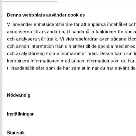
glasögoncharms från My Blinx.
Den kan fästas på både barnglasögon och
Denna webbplats använder cookies
vuxenglasögon. Enligt tillverkaren passar de ungefär 85
Vi använder enhetsidentifierare för att anpassa innehållet oc
% av alla barnglasögon. De sitter bäst på glasögon med
breda bågar snarare än smala bågar eftersom det finns
annonserna till användarna, tillhandahålla funktioner för soci
en risk att de snurrar runt glasögonskalmen på mycket
och analysera vår trafik. Vi vidarebefordrar även sådana ident
tunna bågar. Glasögonskalmen ska helst vara maximalt
och annan information från din enhet till de sociala medier o
8 mm bred. Om glasögonbågen är bredare än 8 mm kan
och analysföretag som vi samarbetar med. Dessa kan i sin t
produkten fästas med medföljande resår.
kombinera informationen med annan information som du har
Glasögoncharms från My Blinx kan användas för att
tillhandahållit eller som de har samlat in när du har använt de
motivera barnet till att bära glasögon och göra
vardagen med glasögon lite roligare. De kan också
användas som belöning när barnet uppfyller vissa
Samtyckesval
överenskomna mål – t.ex. i samband med synträning.
Nödvändig
De är gjorda av mjukt gummi.
Produkten är inte avsedd för barn under 3 år eftersom
Inställningar
den innehåller små delar och kan utgöra en
kvävningsrisk.
Statistik