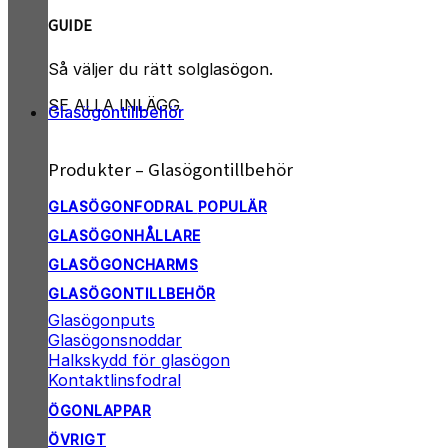
GUIDE
Så väljer du rätt solglasögon.
SE ALLA INLÄGG
Glasögontillbehör
Produkter – Glasögontillbehör
GLASÖGONFODRAL
GLASÖGONHÅLLARE
GLASÖGONCHARMS
GLASÖGONTILLBEHÖR
Glasögonputs
Glasögonsnoddar
Halkskydd för glasögon
Kontaktlinsfodral
ÖGONLAPPAR
ÖVRIGT