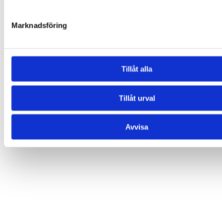
Letar du efter annat kul för dina glasögon?
Se våra
glasögonhållare
och
glasögonfodral
!
Marknadsföring
Vikt
8 g
Du kanske också gillar …
Tillåt alla
Tillåt urval
Avvisa