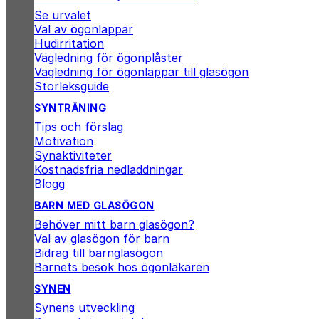
Se urvalet
Val av ögonlappar
Hudirritation
Vägledning för ögonplåster
Vägledning för ögonlappar till glasögon
Storleksguide
SYNTRÄNING
Tips och förslag
Motivation
Synaktiviteter
Kostnadsfria nedladdningar
Blogg
BARN MED GLASÖGON
Behöver mitt barn glasögon?
Val av glasögon för barn
Bidrag till barnglasögon
Barnets besök hos ögonläkaren
SYNEN
Synens utveckling