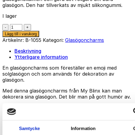
glasögon. Den har tillverkats av mjukt silikongummi.
I lager
Emoji
mängd
Lägg till i varukorg
Artikelnr:
B-1055
Kategori:
Glasögoncharms
Beskrivning
Ytterligare information
En glasögoncharms som föreställer en emoji med
solglasögon och som används för dekoration av
glasögon.
Med denna glasögoncharms från My Blinx kan man
dekorera sina glasögon. Det blir man på gott humör av.
Det är enkelt att dra av och på den på
glasögonskalmen. Vi har glasögoncharms för alla
tillfällen så de kan matcha humör, kläder, m.m. Det blir
skojigare för barn att bära glasögon om de får
Samtycke
Information
dekorera glasögonen med olika, färgglada