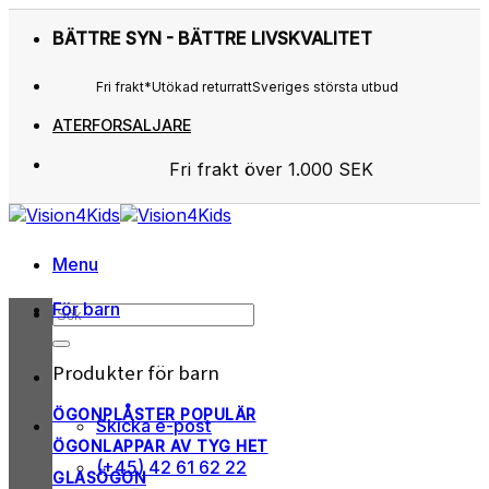
Skip
BÄTTRE SYN - BÄTTRE LIVSKVALITET
to
content
Fri frakt*
Utökad returratt
Sveriges största utbud
ATERFORSALJARE
Fri frakt över 1.000 SEK
Sveriges största utbud
Utökad returratt
Kunderna älskar os
Menu
För barn
Sök
efter:
Produkter för barn
ÖGONPLÅSTER
Skicka e-post
ÖGONLAPPAR AV TYG
(+45) 42 61 62 22
GLASÖGON