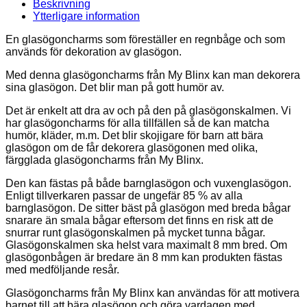
Beskrivning
Ytterligare information
En glasögoncharms som föreställer en regnbåge och som
används för dekoration av glasögon.
Med denna glasögoncharms från My Blinx kan man dekorera
sina glasögon. Det blir man på gott humör av.
Det är enkelt att dra av och på den på glasögonskalmen. Vi
har glasögoncharms för alla tillfällen så de kan matcha
humör, kläder, m.m. Det blir skojigare för barn att bära
glasögon om de får dekorera glasögonen med olika,
färgglada glasögoncharms från My Blinx.
Den kan fästas på både barnglasögon och vuxenglasögon.
Enligt tillverkaren passar de ungefär 85 % av alla
barnglasögon. De sitter bäst på glasögon med breda bågar
snarare än smala bågar eftersom det finns en risk att de
snurrar runt glasögonskalmen på mycket tunna bågar.
Glasögonskalmen ska helst vara maximalt 8 mm bred. Om
glasögonbågen är bredare än 8 mm kan produkten fästas
med medföljande resår.
Glasögoncharms från My Blinx kan användas för att motivera
barnet till att bära glasögon och göra vardagen med