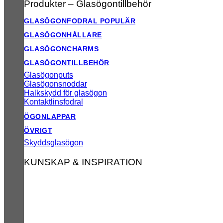
Produkter – Glasögontillbehör
GLASÖGONFODRAL
GLASÖGONHÅLLARE
GLASÖGONCHARMS
GLASÖGONTILLBEHÖR
Glasögonputs
Glasögonsnoddar
Halkskydd för glasögon
Kontaktlinsfodral
ÖGONLAPPAR
ÖVRIGT
Skyddsglasögon
KUNSKAP & INSPIRATION