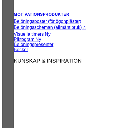
MOTIVATIONSPRODUKTER
Belöningsposter (för ögonplåster)
Belöningsscheman (allmänt bruk) ⭐
Visuella timers
Piktogram
Belöningspresenter
Böcker
KUNSKAP & INSPIRATION