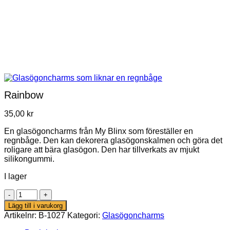
Rainbow
35,00
kr
En glasögoncharms från My Blinx som föreställer en
regnbåge. Den kan dekorera glasögonskalmen och göra det
roligare att bära glasögon. Den har tillverkats av mjukt
silikongummi.
I lager
Rainbow
mängd
Lägg till i varukorg
Artikelnr:
B-1027
Kategori:
Glasögoncharms