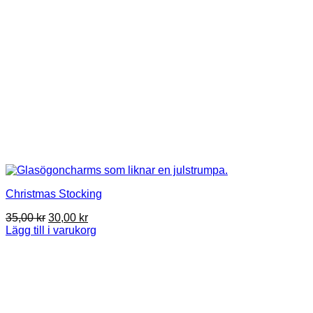
Christmas Stocking
Det
Det
35,00
kr
30,00
kr
ursprungliga
nuvarande
Lägg till i varukorg
priset
priset
var:
är:
35,00 kr.
30,00 kr.