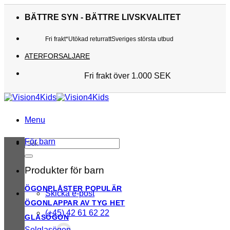
Skip
to
BÄTTRE SYN - BÄTTRE LIVSKVALITET
content
Fri frakt*
Utökad returratt
Sveriges största utbud
ATERFORSALJARE
Fri frakt över 1.000 SEK
Sveriges största utbud
Utökad returratt
Kunderna älskar oss
Menu
För barn
Sök
efter:
Produkter för barn
ÖGONPLÅSTER
Skicka e-post
ÖGONLAPPAR AV TYG
(+45) 42 61 62 22
GLASÖGON
Solglasögon