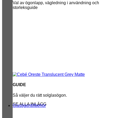
Val av ögonlapp, vägledning i användning och
storleksguide
GUIDE
Så väljer du rätt solglasögon.
SE ALLA INLÄGG
Glasögontillbehör