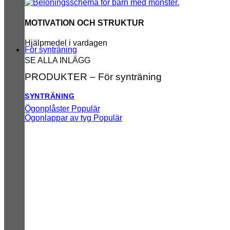
MOTIVATION OCH STRUKTUR
Hjälpmedel i vardagen
För synträning
SE ALLA INLÄGG
PRODUKTER – För synträning
SYNTRÄNING
Ögonplåster
Ögonlappar av tyg