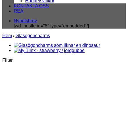
Handelsvillkor
KONTAKTA OSS
REA
Nyhetsbrev
[wd_hustle id="8" type="embedded"/]
Hem
/
Glasögoncharms
Filter