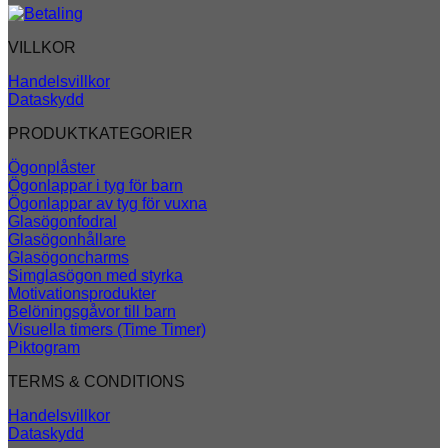
VILLKOR
Handelsvillkor
Dataskydd
PRODUKTKATEGORIER
Ögonplåster
Ögonlappar i tyg för barn
Ögonlappar av tyg för vuxna
Glasögonfodral
Glasögonhållare
Glasögoncharms
Simglasögon med styrka
Motivationsprodukter
Belöningsgåvor till barn
Visuella timers (Time Timer)
Piktogram
TERMS & CONDITIONS
Handelsvillkor
Dataskydd