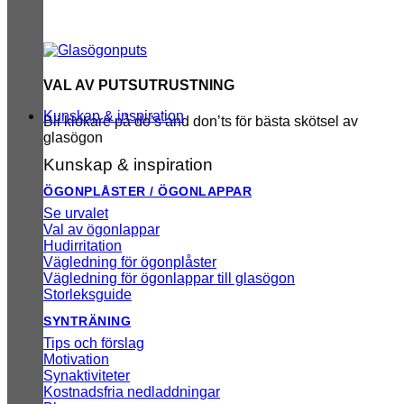
VAL AV PUTSUTRUSTNING
Kunskap & inspiration
Bli klokare på do’s and don’ts för bästa skötsel av
glasögon
Kunskap & inspiration
ÖGONPLÅSTER / ÖGONLAPPAR
Se urvalet
Val av ögonlappar
Hudirritation
Vägledning för ögonplåster
Vägledning för ögonlappar till glasögon
Storleksguide
SYNTRÄNING
Tips och förslag
Motivation
Synaktiviteter
Kostnadsfria nedladdningar