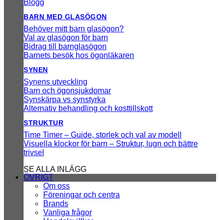
Blogg
BARN MED GLASÖGON
Behöver mitt barn glasögon?
Val av glasögon för barn
Bidrag till barnglasögon
Barnets besök hos ögonläkaren
SYNEN
Synens utveckling
Barn och ögonsjukdomar
Synskärpa vs synstyrka
Alternativ behandling och kosttillskott
STRUKTUR
Time Timer – Guide, storlek och val av modell
Visuella klockor för barn – Struktur, lugn och bättre
trivsel
SE ALLA INLÄGG
ÖVRIGT
Om oss
Föreningar och centra
Brands
Vanliga frågor