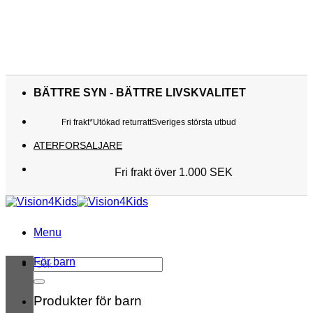
Skip
to
BÄTTRE SYN - BÄTTRE LIVSKVALITET
content
Fri frakt*
Utökad returratt
Sveriges största utbud
ATERFORSALJARE
Fri frakt över 1.000 SEK
Sveriges största utbud
Utökad returratt
Kunderna älskar oss
Menu
För barn
Sök
efter:
Produkter för barn