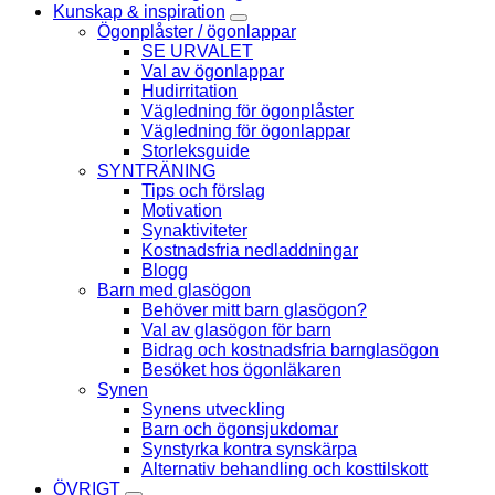
Kunskap & inspiration
Ögonplåster / ögonlappar
SE URVALET
Val av ögonlappar
Hudirritation
Vägledning för ögonplåster
Vägledning för ögonlappar
Storleksguide
SYNTRÄNING
Tips och förslag
Motivation
Synaktiviteter
Kostnadsfria nedladdningar
Blogg
Barn med glasögon
Behöver mitt barn glasögon?
Val av glasögon för barn
Bidrag och kostnadsfria barnglasögon
Besöket hos ögonläkaren
Synen
Synens utveckling
Barn och ögonsjukdomar
Synstyrka kontra synskärpa
Alternativ behandling och kosttilskott
ÖVRIGT