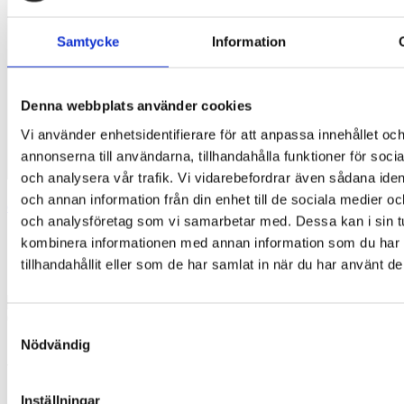
ÖVRIGT
Om oss
Samtycke
Information
Föreningar och centra
Brands
Vanliga frågor
Handelsvillkor
Denna webbplats använder cookies
KONTAKTA OSS
REA
Vi använder enhetsidentifierare för att anpassa innehållet oc
Nyhetsbrev
annonserna till användarna, tillhandahålla funktioner för soci
[wd_hustle id="8" type="embedded"/]
och analysera vår trafik. Vi vidarebefordrar även sådana ident
och annan information från din enhet till de sociala medier o
Glasögon
och analysföretag som vi samarbetar med. Dessa kan i sin t
kombinera informationen med annan information som du har
Så gick det inte längre
tillhandahållit eller som de har samlat in när du har använt de
Posted on
9. maj 2019
14. maj 2022
by
Andrea, Vision4Kids
09
Samtyckesval
maj
Nödvändig
Trasiga glasögon
Inställningar