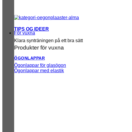
TIPS OG IDEER
För vuxna
Klara synträningen på ett bra sätt
Produkter för vuxna
ÖGONLAPPAR
Ögonlappar för glasögon
Ögonlappar med elastik