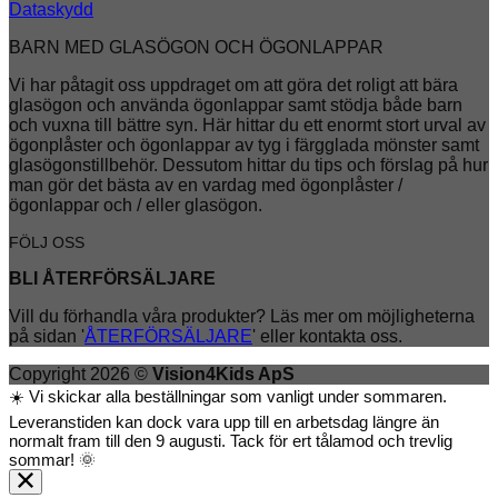
Dataskydd
BARN MED GLASÖGON OCH ÖGONLAPPAR
Vi har påtagit oss uppdraget om att göra det roligt att bära
glasögon och använda ögonlappar samt stödja både barn
och vuxna till bättre syn. Här hittar du ett enormt stort urval av
ögonplåster och ögonlappar av tyg i färgglada mönster samt
glasögonstillbehör. Dessutom hittar du tips och förslag på hur
man gör det bästa av en vardag med ögonplåster /
ögonlappar och / eller glasögon.
FÖLJ OSS
BLI ÅTERFÖRSÄLJARE
Vill du förhandla våra produkter? Läs mer om möjligheterna
på sidan '
ÅTERFÖRSÄLJARE
' eller kontakta oss.
Copyright 2026 ©
Vision4Kids ApS
☀️ Vi skickar alla beställningar som vanligt under sommaren.
Leveranstiden kan dock vara upp till en arbetsdag längre än
normalt fram till den 9 augusti. Tack för ert tålamod och trevlig
sommar! 🌞