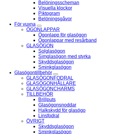
Belöningsscheman
Visuella klockor
Piktogram
Belöningsgåvor
För vuxna
ÖGONLAPPAR
Ögonlapp för glasögon
Ögonlappar med resårband
GLASÖGON
Solglasögon
Simglasögon med styrka
Skyddsglasögon
Sminkglasögon
Glasögontillbehör
GLASÖGONFODRAL
GLASÖGONHÅLLARE
GLASÖGONCHARMS
TILLBEHÖR
Brillputs
Glasögonsnoddar
Halkskydd för glasögo
Linsfodral
ÖVRIGT
Skyddsglasögon
Sminkglasögon