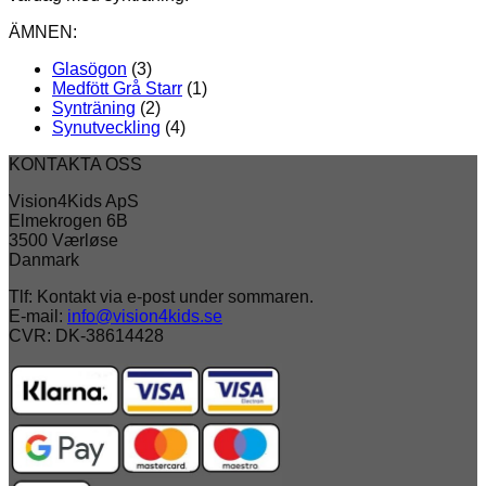
ÄMNEN:
Glasögon
(3)
Medfött Grå Starr
(1)
Synträning
(2)
Synutveckling
(4)
KONTAKTA OSS
Vision4Kids ApS
Elmekrogen 6B
3500 Værløse
Danmark
Tlf: Kontakt via e-post under sommaren.
E-mail:
info@vision4kids.se
CVR: DK-38614428