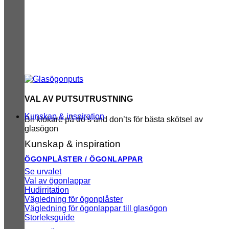
VAL AV PUTSUTRUSTNING
Kunskap & inspiration
Bli klokare på do’s and don’ts för bästa skötsel av
glasögon
Kunskap & inspiration
ÖGONPLÅSTER / ÖGONLAPPAR
Se urvalet
Val av ögonlappar
Hudirritation
Vägledning för ögonplåster
Vägledning för ögonlappar till glasögon
Storleksguide