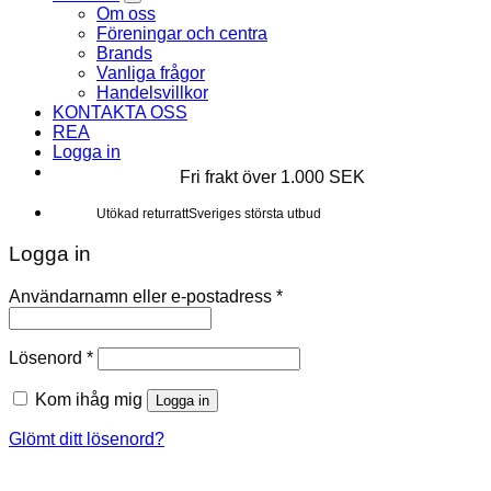
Om oss
Föreningar och centra
Brands
Vanliga frågor
Handelsvillkor
KONTAKTA OSS
REA
Logga in
Fri frakt över 1.000 SEK
Sveriges största utbud
Utökad returratt
Kunderna älskar oss
Utökad returratt
Sveriges största utbud
Logga in
Användarnamn eller e-postadress
*
Lösenord
*
Kom ihåg mig
Logga in
Glömt ditt lösenord?