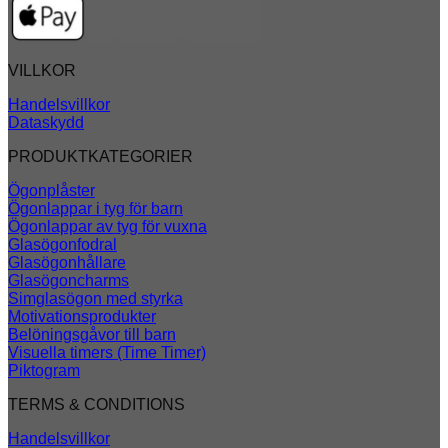
VILLKOR
Handelsvillkor
Dataskydd
PRODUKTKATEGORIER
Ögonplåster
Ögonlappar i tyg för barn
Ögonlappar av tyg för vuxna
Glasögonfodral
Glasögonhållare
Glasögoncharms
Simglasögon med styrka
Motivationsprodukter
Belöningsgåvor till barn
Visuella timers (Time Timer)
Piktogram
TERMS & CONDITIONS
Handelsvillkor