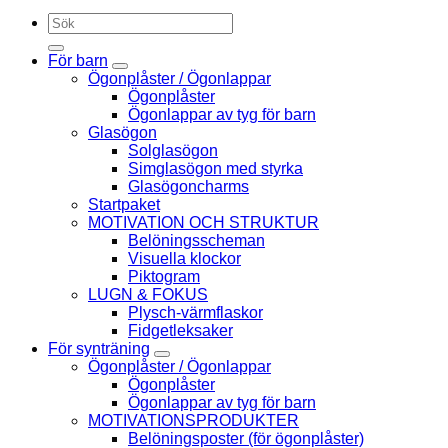
Sök
efter:
För barn
Ögonplåster / Ögonlappar
Ögonplåster
Ögonlappar av tyg för barn
Glasögon
Solglasögon
Simglasögon med styrka
Glasögoncharms
Startpaket
MOTIVATION OCH STRUKTUR
Belöningsscheman
Visuella klockor
Piktogram
LUGN & FOKUS
Plysch-värmflaskor
Fidgetleksaker
För synträning
Ögonplåster / Ögonlappar
Ögonplåster
Ögonlappar av tyg för barn
MOTIVATIONSPRODUKTER
Belöningsposter (för ögonplåster)