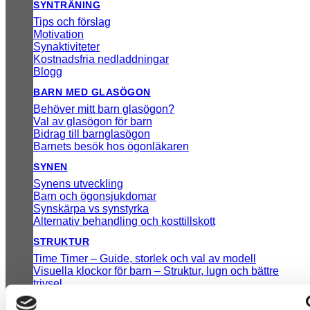
SYNTRÄNING
Tips och förslag
Motivation
Synaktiviteter
Kostnadsfria nedladdningar
Blogg
BARN MED GLASÖGON
Behöver mitt barn glasögon?
Val av glasögon för barn
Bidrag till barnglasögon
Barnets besök hos ögonläkaren
SYNEN
Synens utveckling
Barn och ögonsjukdomar
Synskärpa vs synstyrka
Alternativ behandling och kosttillskott
STRUKTUR
Time Timer – Guide, storlek och val av modell
Visuella klockor för barn – Struktur, lugn och bättre
trivsel
SE ALLA INLÄGG