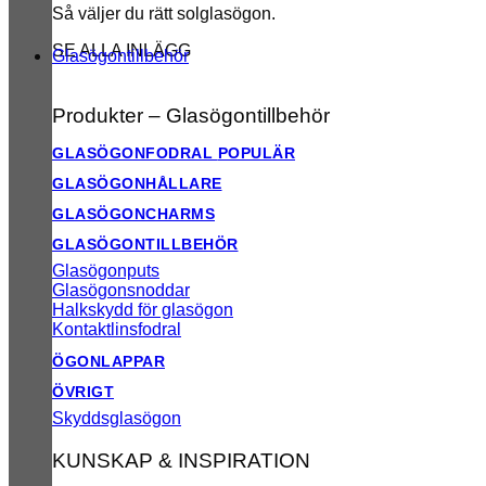
Så väljer du rätt solglasögon.
SE ALLA INLÄGG
Glasögontillbehör
Produkter – Glasögontillbehör
GLASÖGONFODRAL
GLASÖGONHÅLLARE
GLASÖGONCHARMS
GLASÖGONTILLBEHÖR
Glasögonputs
Glasögonsnoddar
Halkskydd för glasögon
Kontaktlinsfodral
ÖGONLAPPAR
ÖVRIGT
Skyddsglasögon
KUNSKAP & INSPIRATION