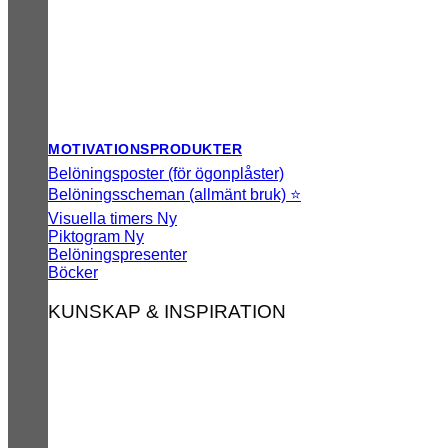
MOTIVATIONSPRODUKTER
Belöningsposter (för ögonplåster)
Belöningsscheman (allmänt bruk) ⭐
Visuella timers
Piktogram
Belöningspresenter
Böcker
KUNSKAP & INSPIRATION